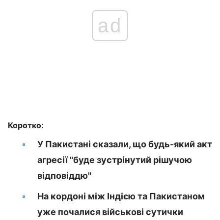
ad
Коротко:
У Пакистані сказали, що будь-який акт
агресії "буде зустрінутий рішучою
відповіддю"
На кордоні між Індією та Пакистаном
уже почалися військові сутички