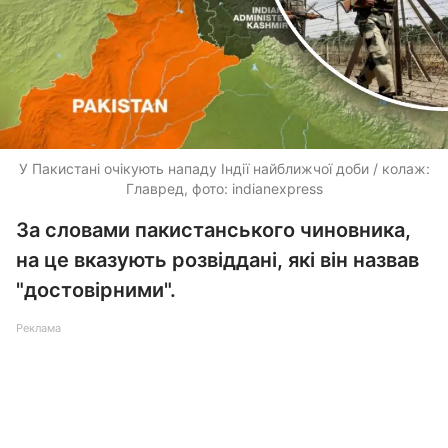
У Пакистані очікують нападу Індії найближчої доби / колаж:
Главред, фото: indianexpress
За словами пакистанського чиновника,
на це вказують розвіддані, які він назвав
"достовірними".
Реклама