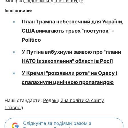
імовірно,
відновити діалог із КНДР
.
Інші новини:
План Трампа небезпечний для України,
США вимагають трьох "поступок" -
Politico
У Путіна вибухнули заявою про "плани
НАТО із захоплення" області в Росії
У Кремлі "роззявили рота" на Одесу і
спалахнули цинічною пропагандою
Наші стандарти:
Редакційна політика сайту
Главред
Слідкуйте за подіями разом з