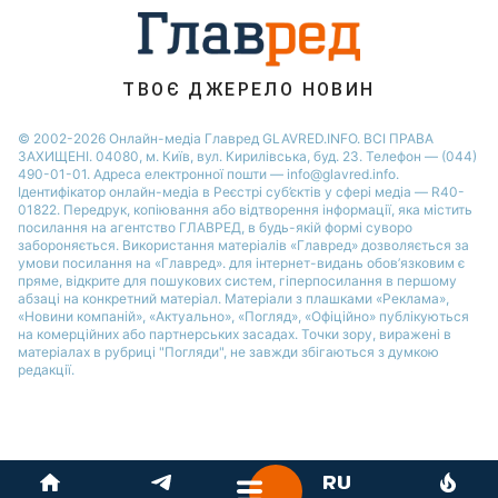
ТВОЄ ДЖЕРЕЛО НОВИН
© 2002-2026 Онлайн-медіа Главред GLAVRED.INFO. ВСІ ПРАВА
ЗАХИЩЕНІ. 04080, м. Київ, вул. Кирилівська, буд. 23. Телефон — (044)
490-01-01. Адреса електронної пошти — info@glavred.info.
Ідентифікатор онлайн-медіа в Реєстрі суб’єктів у сфері медіа — R40-
01822.
Передрук, копіювання або відтворення інформації, яка містить
посилання на агентство ГЛАВРЕД, в будь-якій формi суворо
забороняється. Використання матеріалів «Главред» дозволяється за
умови посилання на «Главред». для інтернет-видань обов’язковим є
пряме, відкрите для пошукових систем, гіперпосилання в першому
абзаці на конкретний матеріал. Матеріали з плашками «Реклама»,
«Новини компаній», «Актуально», «Погляд», «Офіційно» публікуються
на комерційних або партнерських засадах. Точки зору, виражені в
матеріалах в рубриці "Погляди", не завжди збігаються з думкою
редакції.