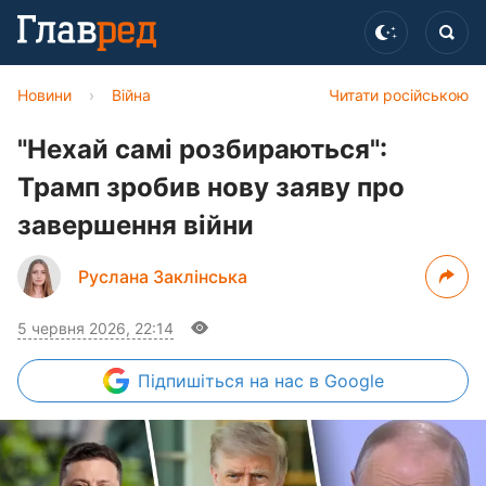
Новини
›
Війна
Читати російською
"Нехай самі розбираються":
Трамп зробив нову заяву про
завершення війни
Руслана Заклінська
5 червня 2026, 22:14
Підпишіться
на нас в Google