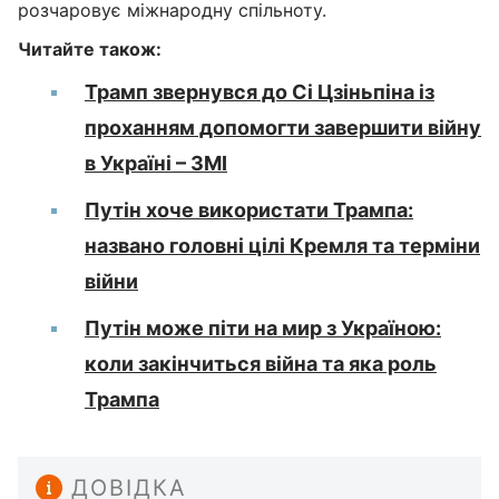
розчаровує міжнародну спільноту.
Читайте також:
Трамп звернувся до Сі Цзіньпіна із
проханням допомогти завершити війну
в Україні – ЗМІ
Путін хоче використати Трампа:
названо головні цілі Кремля та терміни
війни
Путін може піти на мир з Україною:
коли закінчиться війна та яка роль
Трампа
ДОВІДКА