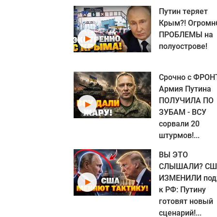
Путин теряет
Крым?! Огром
ПРОБЛЕМЫ на
полуострове!
Срочно с ФРОН
Армия Путина
ПОЛУЧИЛА ПО
ЗУБАМ - ВСУ
сорвали 20
штурмов!...
ВЫ ЭТО
СЛЫШАЛИ? С
ИЗМЕНИЛИ под
к РФ: Путину
готовят новый
сценарий!...