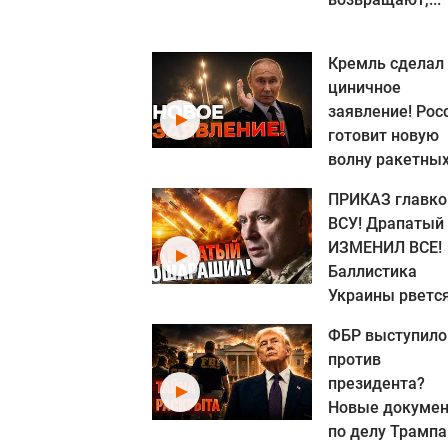
Кремль сделал
циничное
заявление! Рос
готовит новую
волну ракетных.
ПРИКАЗ главк
ВСУ! Драпатый
ИЗМЕНИЛ ВСЕ!
Баллистика
Украины рвется.
ФБР выступило
против
президента?
Новые докуме
по делу Трампа