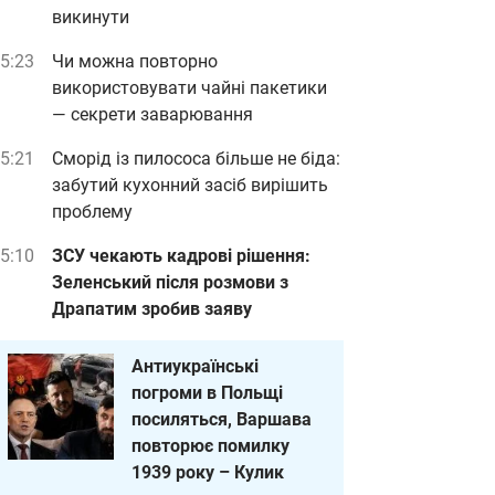
викинути
5:23
Чи можна повторно
використовувати чайні пакетики
— секрети заварювання
5:21
Сморід із пилососа більше не біда:
забутий кухонний засіб вирішить
проблему
5:10
ЗСУ чекають кадрові рішення:
Зеленський після розмови з
Драпатим зробив заяву
Антиукраїнські
погроми в Польщі
посиляться, Варшава
повторює помилку
1939 року – Кулик