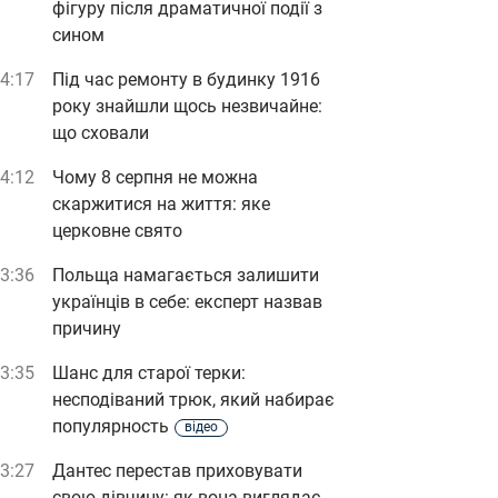
фігуру після драматичної події з
сином
4:17
Під час ремонту в будинку 1916
року знайшли щось незвичайне:
що сховали
4:12
Чому 8 серпня не можна
скаржитися на життя: яке
церковне свято
3:36
Польща намагається залишити
українців в себе: експерт назвав
причину
3:35
Шанс для старої терки:
несподіваний трюк, який набирає
популярность
відео
3:27
Дантес перестав приховувати
свою дівчину: як вона виглядає