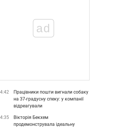
ad
4:42
Працівники пошти вигнали собаку
на 37-градусну спеку: у компанії
відреагували
4:35
Вікторія Бекхем
продемонструвала ідеальну