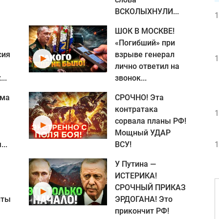
ВСКОЛЫХНУЛИ...
1
ШОК В МОСКВЕ!
«Погибший» при
сия
взрыве генерал
1
лично ответил на
..
звонок...
ома
СРОЧНО! Эта
контратака
1
сорвала планы РФ!
Мощный УДАР
..
ВСУ!
1
У Путина —
ИСТЕРИКА!
СРОЧНЫЙ ПРИКАЗ
нты
ЭРДОГАНА! Это
прикончит РФ!