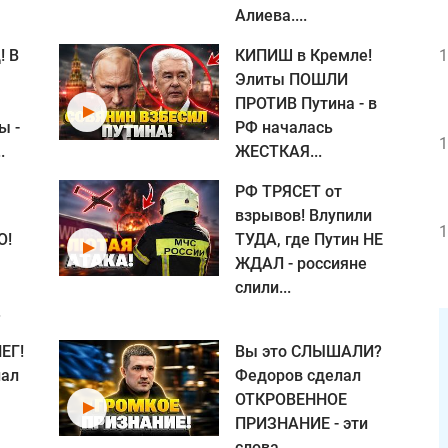
Алиева....
! В
КИПИШ в Кремле!
1
Элиты ПОШЛИ
ПРОТИВ Путина - в
ы -
РФ началась
1
.
ЖЕСТКАЯ...
РФ ТРЯСЕТ от
взрывов! Влупили
1
О!
ТУДА, где Путин НЕ
ЖДАЛ - россияне
слили...
.
ЕГ!
Вы это СЛЫШАЛИ?
нал
Федоров сделал
ОТКРОВЕННОЕ
ПРИЗНАНИЕ - эти
слова