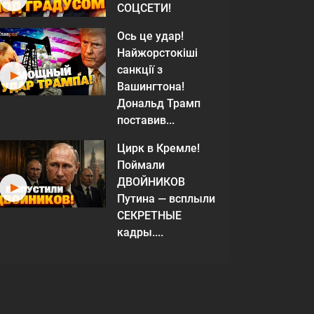
СОЦСЕТИ!
Ось це удар!
Найжорстокіші
санкції з
Вашингтона!
Дональд Трамп
поставив...
Цирк в Кремле!
Поймали
ДВОЙНИКОВ
Путина — всплыли
СЕКРЕТНЫЕ
кадры....