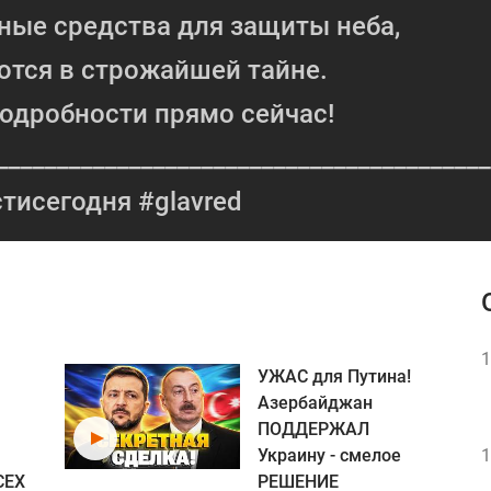
ые средства для защиты неба,
ются в строжайшей тайне.
одробности прямо сейчас!
_________________________________________
тисегодня #glavred
1
УЖАС для Путина!
Азербайджан
ПОДДЕРЖАЛ
Украину - смелое
1
СЕХ
РЕШЕНИЕ