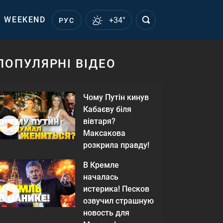
WEEKEND
+34°
РУС
ПОПУЛЯРНІ ВІДЕО
Чому Путін кинув
Кабаєву біля
вівтаря?
Максакова
розкрила правду!
В Кремле
началась
истерика! Песков
озвучил страшную
новость для