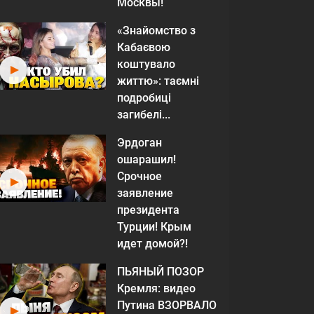
Москвы!
«Знайомство з
Кабаєвою
коштувало
життю»: таємні
подробиці
загибелі...
Эрдоган
ошарашил!
Срочное
заявление
президента
Турции! Крым
идет домой?!
ПЬЯНЫЙ ПОЗОР
Кремля: видео
Путина ВЗОРВАЛО