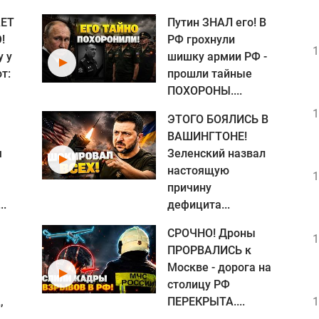
ЕТ
Путин ЗНАЛ его! В
!
РФ грохнули
1
у у
шишку армии РФ -
т:
прошли тайные
ПОХОРОНЫ....
1
ЭТОГО БОЯЛИСЬ В
ВАШИНГТОНЕ!
я
Зеленский назвал
настоящую
1
причину
..
дефицита...
СРОЧНО! Дроны
1
ПРОРВАЛИСЬ к
Москве - дорога на
столицу РФ
,
ПЕРЕКРЫТА....
1
.