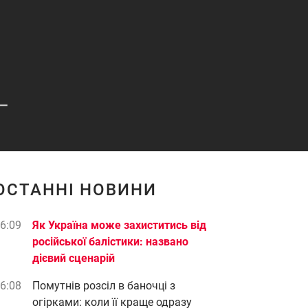
_
ОСТАННІ НОВИНИ
6:09
Як Україна може захиститись від
російської балістики: названо
дієвий сценарій
6:08
Помутнів розсіл в баночці з
огірками: коли її краще одразу