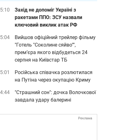
5:10
Захід не допоміг Україні з
ракетами ППО: ЗСУ назвали
ключовий виклик атак РФ
5:04
Вийшов офіційний трейлер фільму
"Готель "Соколине сяйво"",
прем’єра якого відбудеться 24
серпня на Київстар ТБ
5:01
Російська співачка розлютилася
на Путіна через окупацію Криму
4:44
"Страшний сон": дочка Волочкової
завдала удару балерині
Реклама