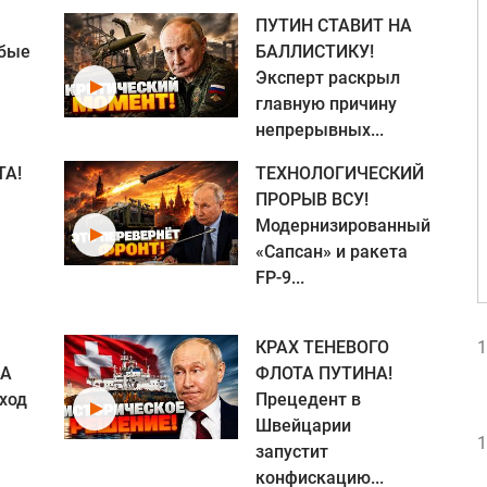
ПУТИН СТАВИТ НА
нбые
БАЛЛИСТИКУ!
Эксперт раскрыл
главную причину
непрерывных...
ТА!
ТЕХНОЛОГИЧЕСКИЙ
ПРОРЫВ ВСУ!
Модернизированный
«Сапсан» и ракета
FP-9...
КРАХ ТЕНЕВОГО
1
ША
ФЛОТА ПУТИНА!
ход
Прецедент в
Швейцарии
1
запустит
конфискацию...