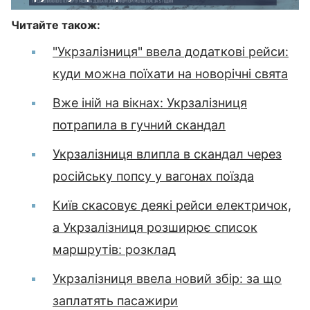
Читайте також:
"Укрзалізниця" ввела додаткові рейси:
куди можна поїхати на новорічні свята
Вже іній на вікнах: Укрзалізниця
потрапила в гучний скандал
Укрзалізниця влипла в скандал через
російську попсу у вагонах поїзда
Київ скасовує деякі рейси електричок,
а Укрзалізниця розширює список
маршрутів: розклад
Укрзалізниця ввела новий збір: за що
заплатять пасажири