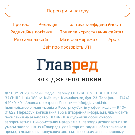
Закуски
Кейт Міддлтон
Новини Житомира
Оптичні ілюзії
Фарбування волосся
Перевірити погоду
Салати
Алла Пугачова
Новини Одеси
Народні прикмети
Прості страви
Максим Галкін
Про нас
Редакція
Політика конфіденційності
Усе про шоу-бізнес
Легкі десерти
Настя Каменських
Редакційна політика
Правила користування сайтом
Реклама на сайті
Ми в соцмережах
Архів
Напої
Віталій Козловський
Звіт про прозорість JTI
Святкове меню
Потап
Софія Ротару
Ольга Сумська
ТВОЄ ДЖЕРЕЛО НОВИН
© 2002-2026 Онлайн-медіа Главред GLAVRED.INFO. ВСІ ПРАВА
ЗАХИЩЕНІ. 04080, м. Київ, вул. Кирилівська, буд. 23. Телефон — (044)
490-01-01. Адреса електронної пошти — info@glavred.info.
Ідентифікатор онлайн-медіа в Реєстрі суб’єктів у сфері медіа — R40-
01822.
Передрук, копіювання або відтворення інформації, яка містить
посилання на агентство ГЛАВРЕД, в будь-якій формi суворо
забороняється. Використання матеріалів «Главред» дозволяється за
умови посилання на «Главред». для інтернет-видань обов’язковим є
пряме, відкрите для пошукових систем, гіперпосилання в першому