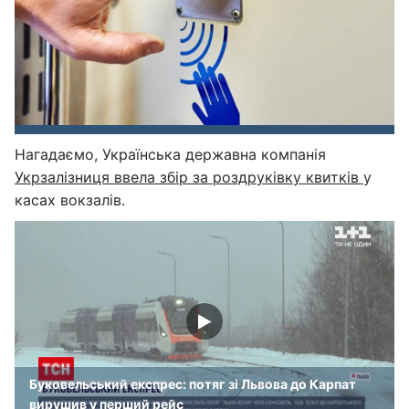
Нагадаємо, Українська державна компанія
Укрзалізниця
ввела збір за роздруківку квитків
у
касах вокзалів.
Буковельський експрес: потяг зі Львова до Карпат
вирушив у перший рейс