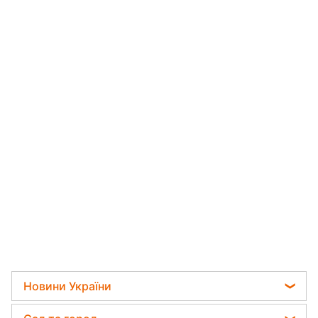
Новини України
Телеграм новини України