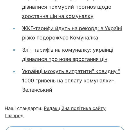
дізналися похмурий прогноз щодо
зростання цін на комуналку
ЖКГ-тарифи йдуть на рекорд: в Україні
різко подорожчає Комуналка
Зліт тарифів на комуналку: українці
дізналися про нове зростання цін
Українці можуть витратити" ковидну "
1000 гривень на оплату комуналки-
Зеленський
Наші стандарти:
Редакційна політика сайту
Главред