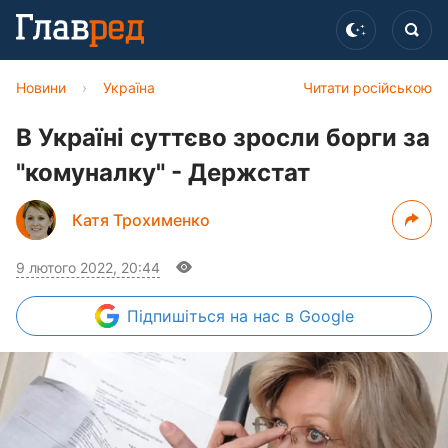
Новини
›
Україна
Читати російською
В Україні суттєво зросли борги за
"комуналку" - Держстат
Катя Трохименко
9 лютого 2022, 20:44
Підпишіться
на нас в Google