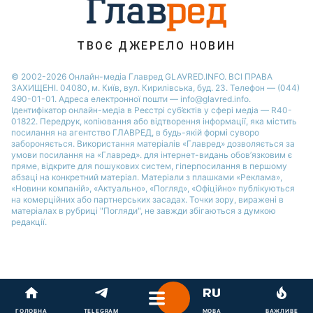
Потап
Софія Ротару
ТВОЄ ДЖЕРЕЛО НОВИН
Ольга Сумська
© 2002-2026 Онлайн-медіа Главред GLAVRED.INFO. ВСІ ПРАВА
ЗАХИЩЕНІ. 04080, м. Київ, вул. Кирилівська, буд. 23. Телефон — (044)
490-01-01. Адреса електронної пошти — info@glavred.info.
Ідентифікатор онлайн-медіа в Реєстрі суб’єктів у сфері медіа — R40-
01822.
Передрук, копіювання або відтворення інформації, яка містить
посилання на агентство ГЛАВРЕД, в будь-якій формi суворо
забороняється. Використання матеріалів «Главред» дозволяється за
умови посилання на «Главред». для інтернет-видань обов’язковим є
пряме, відкрите для пошукових систем, гіперпосилання в першому
абзаці на конкретний матеріал. Матеріали з плашками «Реклама»,
«Новини компаній», «Актуально», «Погляд», «Офіційно» публікуються
на комерційних або партнерських засадах. Точки зору, виражені в
матеріалах в рубриці "Погляди", не завжди збігаються з думкою
редакції.
ГОЛОВНА
TELEGRAM
МОВА
ВАЖЛИВЕ