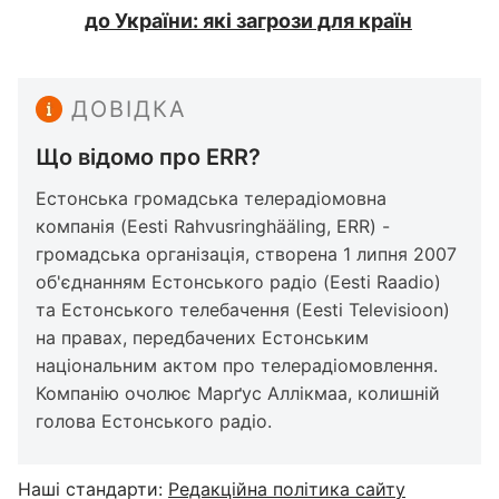
до України: які загрози для країн
ДОВІДКА
Що відомо про ERR?
Естонська громадська телерадіомовна
компанія (Eesti Rahvusringhääling, ERR) -
громадська організація, створена 1 липня 2007
об'єднанням Естонського радіо (Eesti Raadio)
та Естонського телебачення (Eesti Televisioon)
на правах, передбачених Естонським
національним актом про телерадіомовлення.
Компанію очолює Марґус Аллікмаа, колишній
голова Естонського радіо.
Наші стандарти:
Редакційна політика сайту