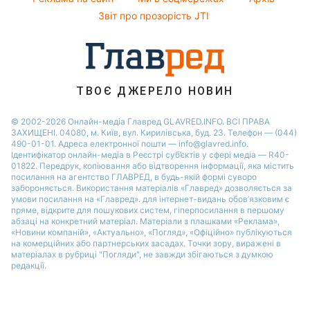
Звіт про прозорість JTI
ТВОЄ ДЖЕРЕЛО НОВИН
© 2002-2026 Онлайн-медіа Главред GLAVRED.INFO. ВСІ ПРАВА
ЗАХИЩЕНІ. 04080, м. Київ, вул. Кирилівська, буд. 23. Телефон — (044)
490-01-01. Адреса електронної пошти — info@glavred.info.
Ідентифікатор онлайн-медіа в Реєстрі суб’єктів у сфері медіа — R40-
01822.
Передрук, копіювання або відтворення інформації, яка містить
посилання на агентство ГЛАВРЕД, в будь-якій формi суворо
забороняється. Використання матеріалів «Главред» дозволяється за
умови посилання на «Главред». для інтернет-видань обов’язковим є
пряме, відкрите для пошукових систем, гіперпосилання в першому
абзаці на конкретний матеріал. Матеріали з плашками «Реклама»,
«Новини компаній», «Актуально», «Погляд», «Офіційно» публікуються
на комерційних або партнерських засадах. Точки зору, виражені в
матеріалах в рубриці "Погляди", не завжди збігаються з думкою
редакції.