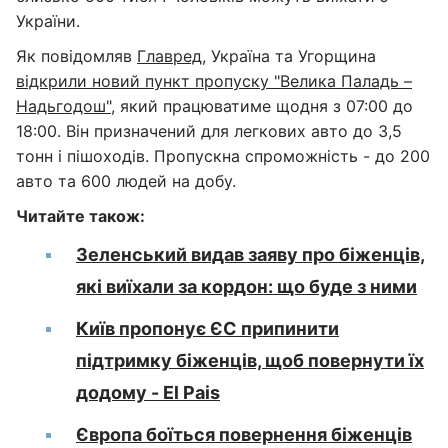
України.
Як повідомляв
Главред
, Україна та Угорщина
відкрили новий пункт пропуску "Велика Паладь –
Надьгодош"
, який працюватиме щодня з 07:00 до
18:00. Він призначений для легкових авто до 3,5
тонн і пішоходів. Пропускна спроможність - до 200
авто та 600 людей на добу.
Читайте також:
Зеленський видав заяву про біженців,
які виїхали за кордон: що буде з ними
Київ пропонує ЄС припинити
підтримку біженців, щоб повернути їх
додому - El Pais
Європа боїться повернення біженців