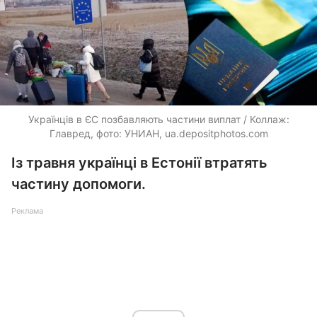
Українців в ЄС позбавляють частини виплат / Коллаж:
Главред, фото: УНИАН, ua.depositphotos.com
Із травня українці в Естонії втратять
частину допомоги.
Реклама