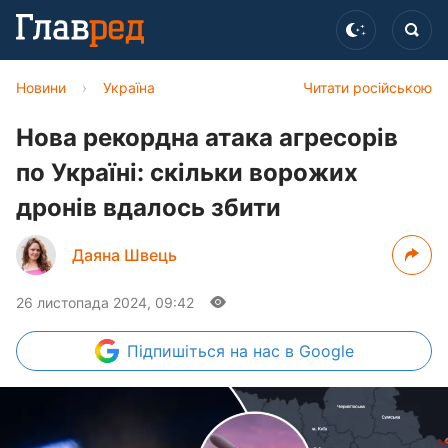
Новини
›
Україна
Читати російською
Нова рекордна атака агресорів
по Україні: скільки ворожих
дронів вдалось збити
Даяна Швець
26 листопада 2024, 09:42
Підпишіться
на нас в Google