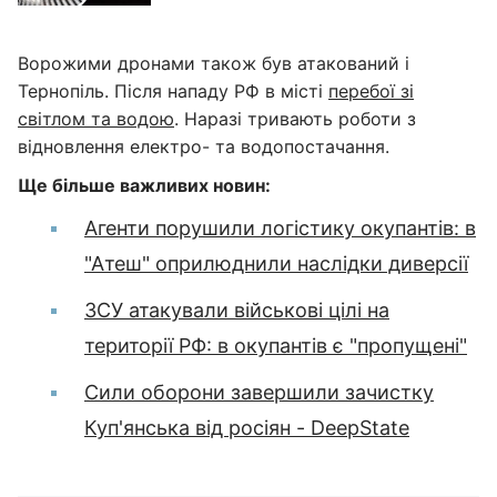
Ворожими дронами також був атакований і
Тернопіль. Після нападу РФ в місті
перебої зі
світлом та водою
. Наразі тривають роботи з
відновлення електро- та водопостачання.
Ще більше важливих новин:
Агенти порушили логістику окупантів: в
"Атеш" оприлюднили наслідки диверсії
ЗСУ атакували військові цілі на
території РФ: в окупантів є "пропущені"
Сили оборони завершили зачистку
Куп'янська від росіян - DeepState