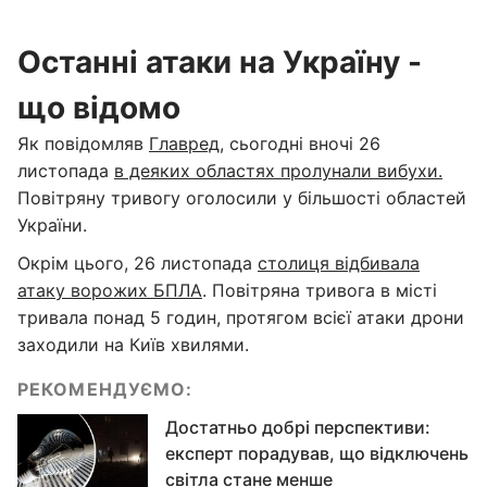
Останні атаки на Україну -
що відомо
Як повідомляв
Главред
, сьогодні вночі 26
листопада
в деяких областях пролунали вибухи.
Повітряну тривогу оголосили у більшості областей
України.
Окрім цього, 26 листопада
столиця відбивала
атаку ворожих БПЛА
. Повітряна тривога в місті
тривала понад 5 годин, протягом всієї атаки дрони
заходили на Київ хвилями.
РЕКОМЕНДУЄМО:
Достатньо добрі перспективи:
експерт порадував, що відключень
світла стане менше