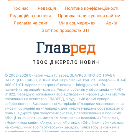
Погода на завтра
Гарний манікюр
Про нас
Редакція
Політика конфіденційності
Пилова буря
Модні помилки
Редакційна політика
Правила користування сайтом
Реклама на сайті
Ми в соцмережах
Архів
Новини моди
Звіт про прозорість JTI
Поради від Андре Тана
ТВОЄ ДЖЕРЕЛО НОВИН
© 2002-2026 Онлайн-медіа Главред GLAVRED.INFO. ВСІ ПРАВА
ЗАХИЩЕНІ. 04080, м. Київ, вул. Кирилівська, буд. 23. Телефон — (044)
490-01-01. Адреса електронної пошти — info@glavred.info.
Ідентифікатор онлайн-медіа в Реєстрі суб’єктів у сфері медіа — R40-
01822.
Передрук, копіювання або відтворення інформації, яка містить
посилання на агентство ГЛАВРЕД, в будь-якій формi суворо
забороняється. Використання матеріалів «Главред» дозволяється за
умови посилання на «Главред». для інтернет-видань обов’язковим є
пряме, відкрите для пошукових систем, гіперпосилання в першому
абзаці на конкретний матеріал. Матеріали з плашками «Реклама»,
«Новини компаній», «Актуально», «Погляд», «Офіційно» публікуються
на комерційних або партнерських засадах. Точки зору, виражені в
матеріалах в рубриці "Погляди", не завжди збігаються з думкою