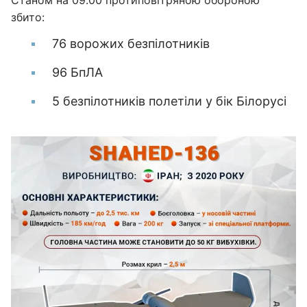
Станом на 09.00 протиповітряною обороною
збито:
76 ворожих безпілотників
96 БпЛА
5 безпілотників полетіли у бік Білорусі