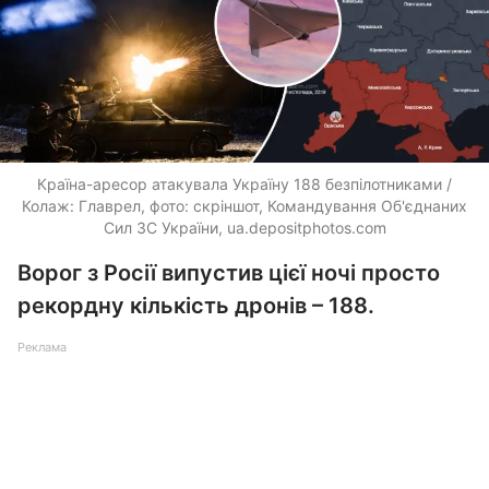
Країна-аресор атакувала Україну 188 безпілотниками /
Колаж: Главрел, фото: скріншот, Командування Об'єднаних
Сил ЗС України, ua.depositphotos.com
Ворог з Росії випустив цієї ночі просто
рекордну кількість дронів – 188.
Реклама