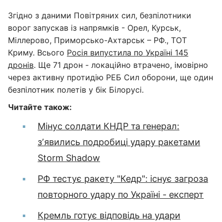
Згідно з даними Повітряних сил, безпілотники
ворог запускав із напрямків - Орел, Курськ,
Міллерово, Приморсько-Ахтарськ – РФ., ТОТ
Криму. Всього
Росія випустила по Україні 145
дронів
. Ще 71 дрон - локаційно втрачено, імовірно
через активну протидію РЕБ Сил оборони, ще один
безпілотник полетів у бік Білорусі.
Читайте також:
Мінус солдати КНДР та генерал:
зʼявились подробиці удару ракетами
Storm Shadow
РФ тестує ракету "Кедр": існує загроза
повторного удару по Україні - експерт
Кремль готує відповідь на удари