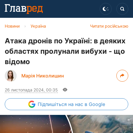
Новини
›
Україна
Читати російською
Атака дронів по Україні: в деяких
областях пролунали вибухи - що
відомо
Марія Николишин
26 листопада 2024, 00:35
Підпишіться
на нас в Google