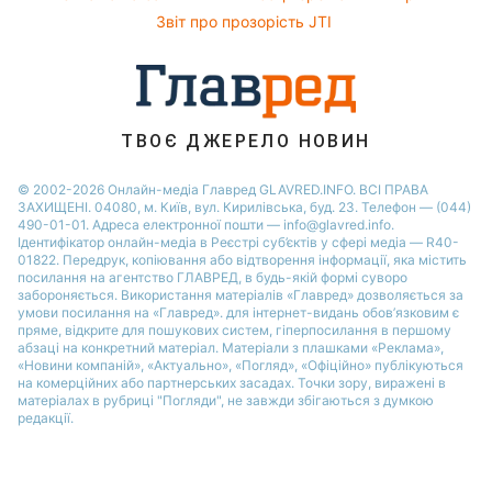
Звіт про прозорість JTI
ТВОЄ ДЖЕРЕЛО НОВИН
© 2002-2026 Онлайн-медіа Главред GLAVRED.INFO. ВСІ ПРАВА
ЗАХИЩЕНІ. 04080, м. Київ, вул. Кирилівська, буд. 23. Телефон — (044)
490-01-01. Адреса електронної пошти — info@glavred.info.
Ідентифікатор онлайн-медіа в Реєстрі суб’єктів у сфері медіа — R40-
01822.
Передрук, копіювання або відтворення інформації, яка містить
посилання на агентство ГЛАВРЕД, в будь-якій формi суворо
забороняється. Використання матеріалів «Главред» дозволяється за
умови посилання на «Главред». для інтернет-видань обов’язковим є
пряме, відкрите для пошукових систем, гіперпосилання в першому
абзаці на конкретний матеріал. Матеріали з плашками «Реклама»,
«Новини компаній», «Актуально», «Погляд», «Офіційно» публікуються
на комерційних або партнерських засадах. Точки зору, виражені в
матеріалах в рубриці "Погляди", не завжди збігаються з думкою
редакції.