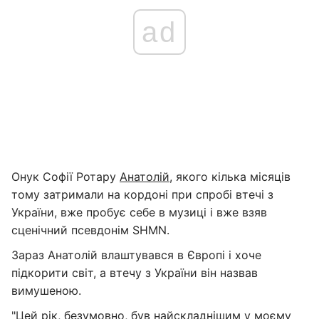
ad
Онук Софії Ротару
Анатолій
, якого кілька місяців
тому затримали на кордоні при спробі втечі з
України, вже пробує себе в музиці і вже взяв
сценічний псевдонім SHMN.
Зараз Анатолій влаштувався в Європі і хоче
підкорити світ, а втечу з України він назвав
вимушеною.
"Цей рік, безумовно, був найскладнішим у моєму