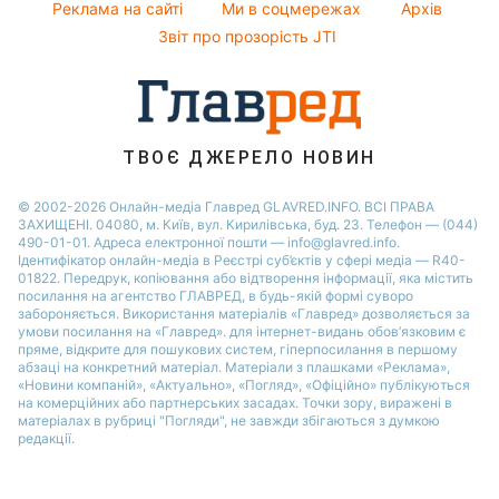
Реклама на сайті
Ми в соцмережах
Архів
Пилова буря
Звіт про прозорість JTI
ТВОЄ ДЖЕРЕЛО НОВИН
© 2002-2026 Онлайн-медіа Главред GLAVRED.INFO. ВСІ ПРАВА
ЗАХИЩЕНІ. 04080, м. Київ, вул. Кирилівська, буд. 23. Телефон — (044)
490-01-01. Адреса електронної пошти — info@glavred.info.
Ідентифікатор онлайн-медіа в Реєстрі суб’єктів у сфері медіа — R40-
01822.
Передрук, копіювання або відтворення інформації, яка містить
посилання на агентство ГЛАВРЕД, в будь-якій формi суворо
забороняється. Використання матеріалів «Главред» дозволяється за
умови посилання на «Главред». для інтернет-видань обов’язковим є
пряме, відкрите для пошукових систем, гіперпосилання в першому
абзаці на конкретний матеріал. Матеріали з плашками «Реклама»,
«Новини компаній», «Актуально», «Погляд», «Офіційно» публікуються
на комерційних або партнерських засадах. Точки зору, виражені в
матеріалах в рубриці "Погляди", не завжди збігаються з думкою
редакції.