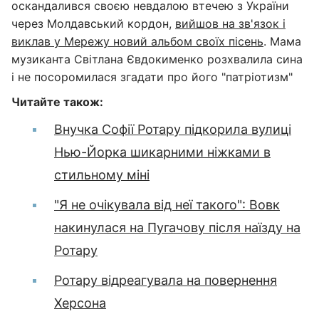
оскандалився своєю невдалою втечею з України
через Молдавський кордон,
вийшов на зв'язок і
виклав у Мережу новий альбом своїх пісень
. Мама
музиканта Світлана Євдокименко розхвалила сина
і не посоромилася згадати про його "патріотизм"
Читайте також:
Внучка Софії Ротару підкорила вулиці
Нью-Йорка шикарними ніжками в
стильному міні
"Я не очікувала від неї такого": Вовк
накинулася на Пугачову після наїзду на
Ротару
Ротару відреагувала на повернення
Херсона