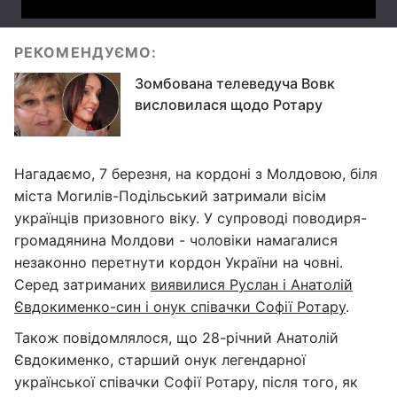
РЕКОМЕНДУЄМО:
Зомбована телеведуча Вовк
висловилася щодо Ротару
Нагадаємо, 7 березня, на кордоні з Молдовою, біля
міста Могилів-Подільський затримали вісім
українців призовного віку. У супроводі поводиря-
громадянина Молдови - чоловіки намагалися
незаконно перетнути кордон України на човні.
Серед затриманих
виявилися Руслан і Анатолій
Євдокименко-син і онук співачки Софії Ротару
.
Також повідомлялося, що 28-річний Анатолій
Євдокименко, старший онук легендарної
української співачки Софії Ротару, після того, як