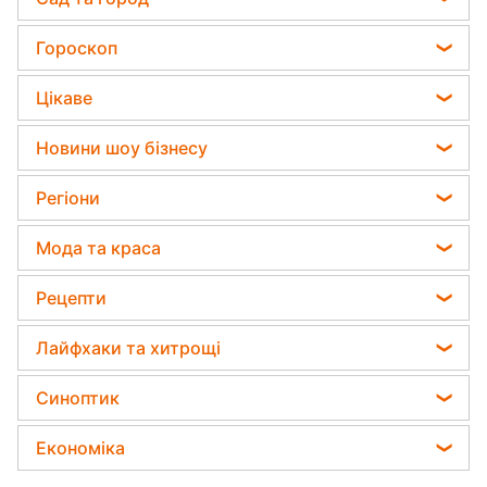
Пенсії в Україні
Садівник назвав найефективніший засіб проти
Гороскоп
Мобілізація
бур'янів
Гороскоп на завтра
Політика
Цікаве
Яка помилка під час поливу рослин може їх
Гороскоп Таро
вбити
Відключення світла
Головоломки
Новини шоу бізнесу
Гороскоп на тиждень
Дачники розкрили секрет захисту від
Тести по картинці
шкідників - потрібна 1 річ
Алла Пугачова
Астролог Влад Росс
Регіони
Оптичні ілюзії
Максим Галкін
Астролог Анжела Перл
Новини Сум
Народні прикмети
Мода та краса
Настя Каменських
Китайський гороскоп на завтра
Новини Тернополя
Усе про шоу-бізнес
Поради від Андре Тана
Віталій Козловський
Рецепти
Гороскоп 2026
Новини Черкаси
Жіночі стрижки
Потап
Закуски
Новини Житомира
Лайфхаки та хитрощі
Фарбування волосся
Софія Ротару
Салати
Новини Рівного
Усе про сало
Гарний манікюр
Синоптик
Ольга Сумська
Прості страви
Новини Одеси
Прибирання
Модні помилки
Філіп Кіркоров
Прогноз погоди
Легкі десерти
Економіка
Новини Запоріжжя
Авто
Новини моди
Олена Зеленська
Магнітні бурі
Напої
Новини Харкова