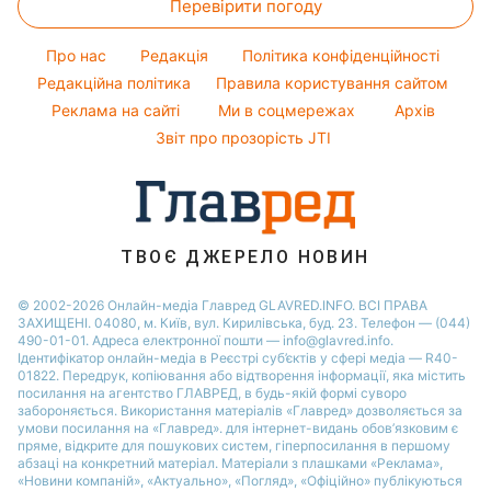
Перевірити погоду
Магнітні бурі
Кімнатні рослини
Кейт Міддлтон
Курс валют
Погода на сьогодні
Алла Пугачова
Про нас
Редакція
Політика конфіденційності
Погода на завтра
Редакційна політика
Правила користування сайтом
Максим Галкін
Реклама на сайті
Ми в соцмережах
Архів
Пилова буря
Настя Каменських
Звіт про прозорість JTI
ТВОЄ ДЖЕРЕЛО НОВИН
© 2002-2026 Онлайн-медіа Главред GLAVRED.INFO. ВСІ ПРАВА
ЗАХИЩЕНІ. 04080, м. Київ, вул. Кирилівська, буд. 23. Телефон — (044)
490-01-01. Адреса електронної пошти — info@glavred.info.
Ідентифікатор онлайн-медіа в Реєстрі суб’єктів у сфері медіа — R40-
01822.
Передрук, копіювання або відтворення інформації, яка містить
посилання на агентство ГЛАВРЕД, в будь-якій формi суворо
забороняється. Використання матеріалів «Главред» дозволяється за
умови посилання на «Главред». для інтернет-видань обов’язковим є
пряме, відкрите для пошукових систем, гіперпосилання в першому
абзаці на конкретний матеріал. Матеріали з плашками «Реклама»,
«Новини компаній», «Актуально», «Погляд», «Офіційно» публікуються