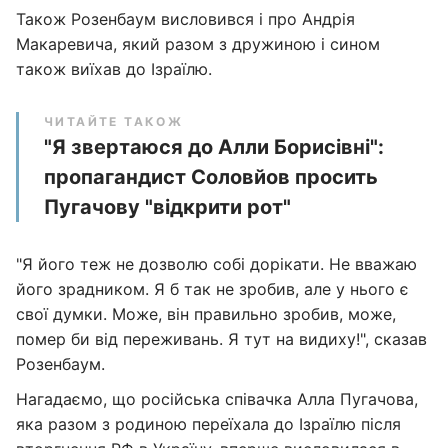
Також Розенбаум висловився і про Андрія
Макаревича, який разом з дружиною і сином
також виїхав до Ізраїлю.
ЧИТАЙТЕ ТАКОЖ
"Я звертаюся до Алли Борисівні":
пропагандист Соловйов просить
Пугачову "відкрити рот"
"Я його теж не дозволю собі дорікати. Не вважаю
його зрадником. Я б так не зробив, але у нього є
свої думки. Може, він правильно зробив, може,
помер би від переживань. Я тут на видиху!", сказав
Розенбаум.
Нагадаємо, що російська співачка Алла Пугачова,
яка разом з родиною переїхала до Ізраїлю після