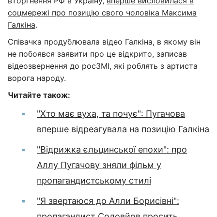
вторгнення РФ в Україну,
вперше висловилася в
соцмережі про позицію свого чоловіка Максима
Галкіна
.
Співачка продублювала відео Галкіна, в якому він
не побоявся заявити про це відкрито, записав
відеозвернення до росЗМІ, які роблять з артиста
ворога народу.
Читайте також:
"Хто має вуха, та почує": Пугачова
вперше відреагувала на позицію Галкіна
"Відрижка єльцинської епохи": про
Аллу Пугачову зняли фільм у
пропагандистському стилі
"Я звертаюся до Алли Борисівні":
пропагандист Соловйов просить