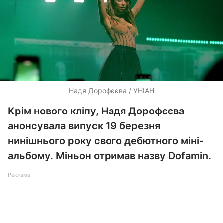
Надя Дорофєєва / УНІАН
Крім нового кліпу, Надя Дорофєєва
анонсувала випуск 19 березня
нинішнього року свого дебютного міні-
альбому. Міньон отримав назву Dofamin.
Реклама