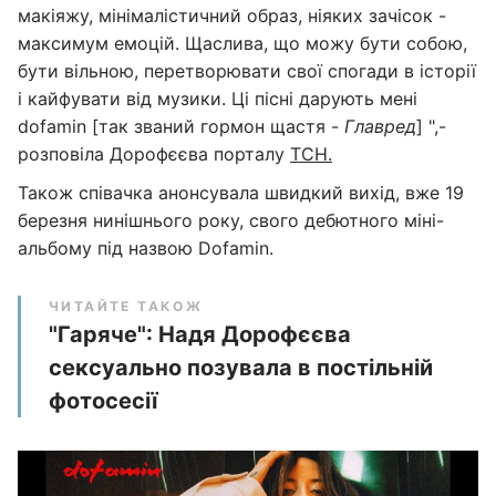
макіяжу, мінімалістичний образ, ніяких зачісок -
максимум емоцій. Щаслива, що можу бути собою,
бути вільною, перетворювати свої спогади в історії
і кайфувати від музики. Ці пісні дарують мені
dofamin [так званий гормон щастя -
Главред
] ",-
розповіла Дорофєєва порталу
ТСН.
Також співачка анонсувала швидкий вихід, вже 19
березня нинішнього року, свого дебютного міні-
альбому під назвою Dofamin.
ЧИТАЙТЕ ТАКОЖ
"Гаряче": Надя Дорофєєва
сексуально позувала в постільній
фотосесії