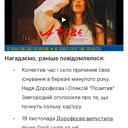
Нагадаємо, раніше повідомлялося:
Колектив час і скло припинив своє
існування в березні минулого року.
Надя Дорофєєва і Олексій "Позитив"
Завгородній оголосили про те, що
почнуть сольну кар'єру.
19 листопада
Дорофєєва випустила
пісню Gorit
і кліп на неї.