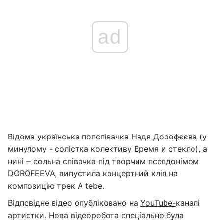
ad
Відома українська попспівачка
Надя Дорофєєва
(у
минулому - солістка колективу Время и стекло), а
нині ‒ сольна співачка під творчим псевдонімом
DOROFEEVA, випустила концертний кліп на
композицію трек А tebe.
Відповідне відео опубліковано на
YouTube-
каналі
артистки. Нова відеоробота спеціально була