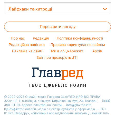
Прості страви
Модні помилки
Потап
Тести по картинці
Новини Запоріжжя
Прогноз погоди
Легкі десерти
Лайфхаки та хитрощі
Софія Ротару
Оптичні ілюзії
Новини Житомира
Магнітні бурі
Напої
Ольга Сумська
Усе про сало
Народні прикмети
Новини Одеси
Погода на сьогодні
Святкове меню
Перевірити погоду
Прання
Усе про шоу-бізнес
Новини Харкова
Погода на завтра
Прибирання
Про нас
Редакція
Політика конфіденційності
Пилова буря
Кімнатні рослини
Редакційна політика
Правила користування сайтом
Реклама на сайті
Ми в соцмережах
Архів
Авто
Звіт про прозорість JTI
ТВОЄ ДЖЕРЕЛО НОВИН
© 2002-2026 Онлайн-медіа Главред GLAVRED.INFO. ВСІ ПРАВА
ЗАХИЩЕНІ. 04080, м. Київ, вул. Кирилівська, буд. 23. Телефон — (044)
490-01-01. Адреса електронної пошти — info@glavred.info.
Ідентифікатор онлайн-медіа в Реєстрі суб’єктів у сфері медіа — R40-
01822.
Передрук, копіювання або відтворення інформації, яка містить