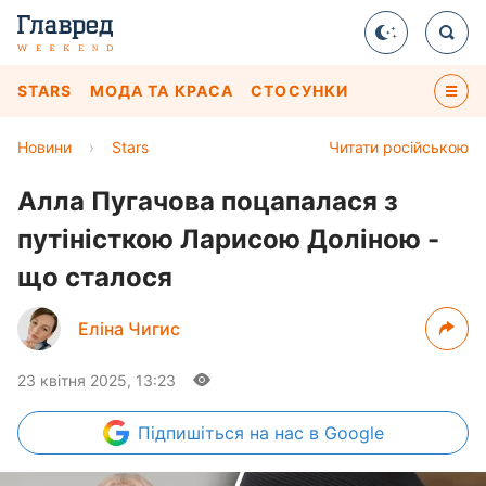
STARS
МОДА ТА КРАСА
СТОСУНКИ
Новини
›
Stars
Читати російською
Алла Пугачова поцапалася з
путіністкою Ларисою Доліною -
що сталося
Еліна Чигис
23 квітня 2025, 13:23
Підпишіться
на нас в Google