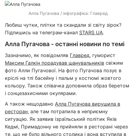
Алла Пугачова / інфографіка: Главред
Любиш чутки, плітки та скандали зі світу зірок?
Підпишись на телеграм-канал
STARS UA
.
Алла Пугачова - останні новини по темі
Зазначимо, як повідомляв
Главред
, гуморист
Максим Галкін порадував шанувальників
свіжим
фото Алли Пугачової. На фото Пугачова позує в
кріслі на тлі басейну і пальм у костюмі жовтого
кольору. Також співачка доповнила образ беретом
і сонцезахисними окулярами.
А також нещодавно
Алла Пугачова вирушила в
ресторан
, але там потрапила в неприємну
ситуацію. Як заявив ізраїльський політик Яків
Кедмі, Примадонну не прийняли в ресторані через
те, що не було вільного столика і вона вступила в