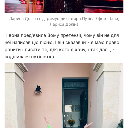
Лариса Доліна підтримує диктатора Путіна / фото: t.me,
Лариса Доліна
"І вона пред'явила йому претензії, чому він не для
неї написав цю пісню. І він сказав їй - я маю право
робити і писати те, для кого я хочу, і так далі", -
поділилася путіністка.