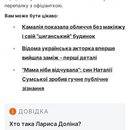
перепалку з офіціанткою.
Вам може бути цікаво:
Камалія показала обличчя без макіяжу
і свій "циганський" будинок
Відома українська акторка вперше
вийшла заміж - перші деталі
"Мама ніби відчувала": син Наталії
Сумської зробив гучне публічне
зізнання
ДОВІДКА
Хто така Лариса Доліна?