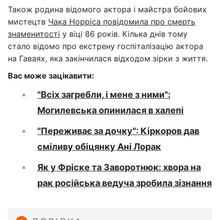
Також родина відомого актора і майстра бойових
мистецтв
Чака Норріса повідомила про смерть
знаменитості
у віці 86 років. Кілька днів тому
стало відомо про екстрену госпіталізацію актора
на Гаваях, яка закінчилася відходом зірки з життя.
Вас може зацікавити:
"Всіх загребли, і мене з ними":
Могилевська опинилася в халепі
"Переживає за дочку": Кіркоров дав
сміливу обіцянку Ані Лорак
Як у Фріске та Заворотнюк: хвора на
рак російська ведуча зробила зізнання