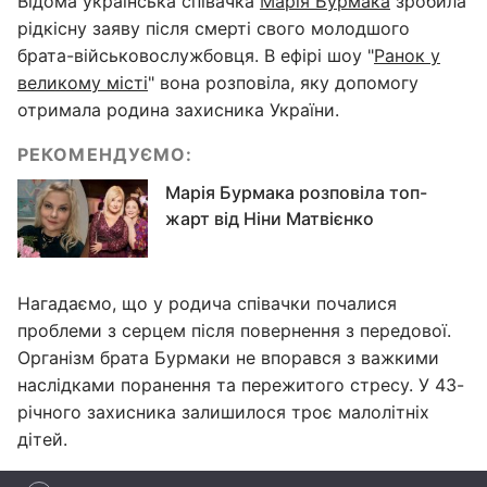
Відома українська співачка
Марія Бурмака
зробила
рідкісну заяву після смерті свого молодшого
брата-військовослужбовця. В ефірі шоу "
Ранок у
великому місті
" вона розповіла, яку допомогу
отримала родина захисника України.
РЕКОМЕНДУЄМО:
Марія Бурмака розповіла топ-
жарт від Ніни Матвієнко
Нагадаємо, що у родича співачки почалися
проблеми з серцем після повернення з передової.
Організм брата Бурмаки не впорався з важкими
наслідками поранення та пережитого стресу. У 43-
річного захисника залишилося троє малолітніх
дітей.