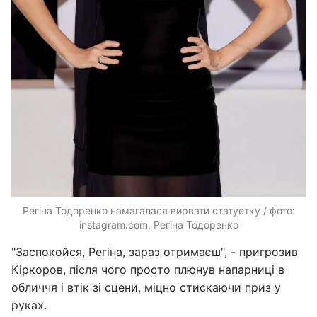
Регіна Тодоренко намагалася вирвати статуетку / фото:
instagram.com, Регіна Тодоренко
"Заспокойся, Регіна, зараз отримаєш", - пригрозив
Кіркоров, після чого просто плюнув напарниці в
обличчя і втік зі сцени, міцно стискаючи приз у
руках.