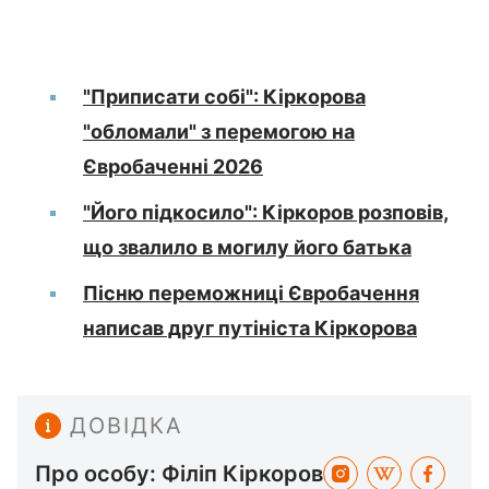
"Приписати собі": Кіркорова
"обломали" з перемогою на
Євробаченні 2026
"Його підкосило": Кіркоров розповів,
що звалило в могилу його батька
Пісню переможниці Євробачення
написав друг путініста Кіркорова
ДОВІДКА
Про особу: Філіп Кіркоров