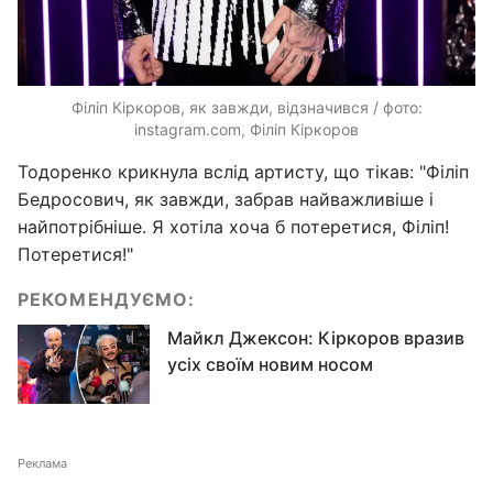
Філіп Кіркоров, як завжди, відзначився / фото:
instagram.com, Філіп Кіркоров
Тодоренко крикнула вслід артисту, що тікав: "Філіп
Бедросович, як завжди, забрав найважливіше і
найпотрібніше. Я хотіла хоча б потеретися, Філіп!
Потеретися!"
РЕКОМЕНДУЄМО:
Майкл Джексон: Кіркоров вразив
усіх своїм новим носом
Реклама