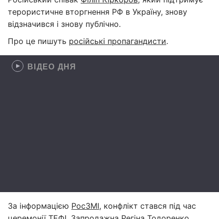
терористичне вторгнення РФ в Україну, знову
відзначився і знову публічно.
Про це пишуть
російські пропагандисти
.
ВІДЕО ДНЯ
За інформацією
РосЗМІ
, конфлікт стався під час
церемонії ТЕФІ. Запродажна Регіна Тодоренко