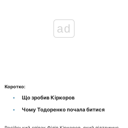
ad
Коротко:
Що зробив Кіркоров
Чому Тодоренко почала битися
Російський співак
Філіп Кіркоров
, який підтримує