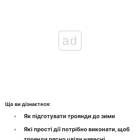
ad
Що ви дізнаєтеся:
Як підготувати троянди до зими
Які прості дії потрібно виконати, щоб
троянди рясно цвіли навесні