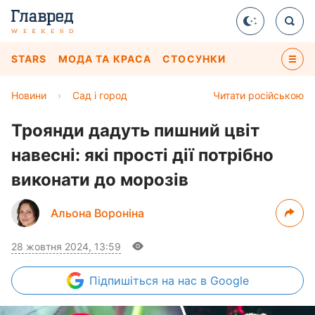
STARS
МОДА ТА КРАСА
СТОСУНКИ
Новини
›
Сад і город
Читати російською
Троянди дадуть пишний цвіт
навесні: які прості дії потрібно
виконати до морозів
Альона Вороніна
28 жовтня 2024, 13:59
Підпишіться
на нас в Google