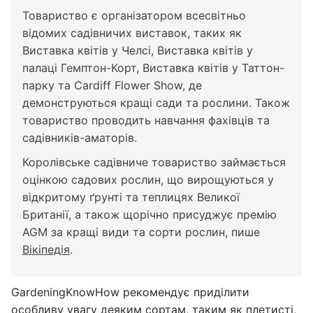
Товариство є організатором всесвітньо
відомих садівничих виставок, таких як
Виставка квітів у Челсі, Виставка квітів у
палаці Гемптон-Корт, Виставка квітів у Таттон-
парку та Cardiff Flower Show, де
демонструються кращі сади та рослини. Також
товариство проводить навчання фахівців та
садівників-аматорів.
Королівське садівниче товариство займається
оцінкою садових рослин, що вирощуються у
відкритому ґрунті та теплицях Великої
Британії, а також щорічно присуджує премію
AGM за кращі види та сорти рослин, пише
Вікіпедія
.
GardeningKnowHow рекомендує приділити
особливу увагу деяким сортам, таким як плетисті,