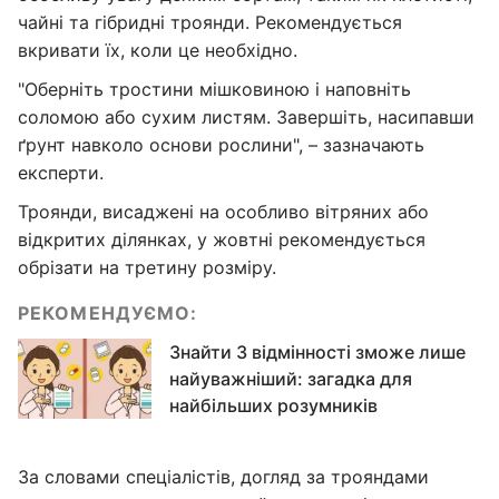
чайні та гібридні троянди. Рекомендується
вкривати їх, коли це необхідно.
"Оберніть тростини мішковиною і наповніть
соломою або сухим листям. Завершіть, насипавши
ґрунт навколо основи рослини", – зазначають
експерти.
Троянди, висаджені на особливо вітряних або
відкритих ділянках, у жовтні рекомендується
обрізати на третину розміру.
РЕКОМЕНДУЄМО:
Знайти 3 відмінності зможе лише
найуважніший: загадка для
найбільших розумників
За словами спеціалістів, догляд за трояндами