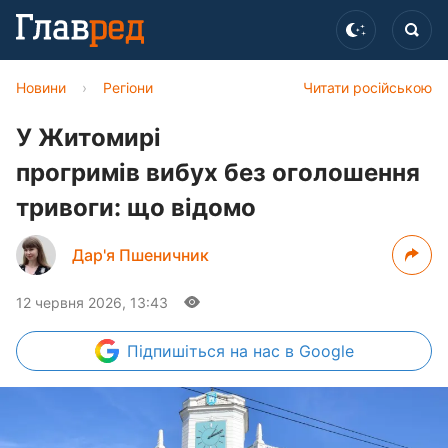
Новини
›
Регіони
Читати російською
У Житомирі
прогримів вибух без оголошення
тривоги: що відомо
Дар'я Пшеничник
12 червня 2026, 13:43
Підпишіться
на нас в Google