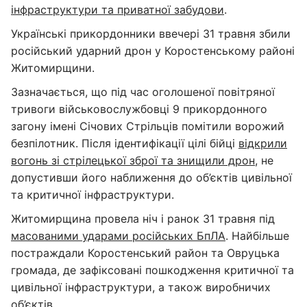
інфраструктури та приватної забудови
.
Українські прикордонники ввечері 31 травня збили
російський ударний дрон у Коростенському районі
Житомирщини.
Зазначається, що під час оголошеної повітряної
тривоги військовослужбовці 9 прикордонного
загону імені Січових Стрільців помітили ворожий
безпілотник. Після ідентифікації цілі бійці
відкрили
вогонь зі стрілецької зброї та знищили дрон
, не
допустивши його наближення до об’єктів цивільної
та критичної інфраструктури.
Житомирщина провела ніч і ранок 31 травня під
масованими ударами російських БпЛА
. Найбільше
постраждали Коростенський район та Овруцька
громада, де зафіксовані пошкодження критичної та
цивільної інфраструктури, а також виробничих
об’єктів.