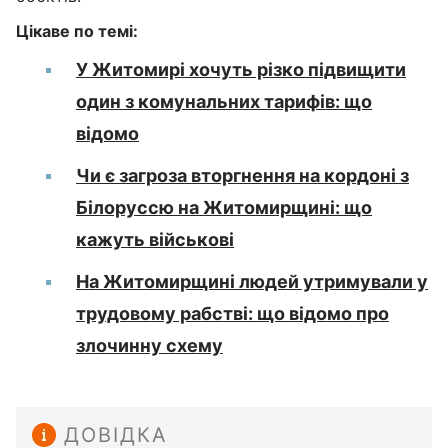
Цікаве по темі:
У Житомирі хочуть різко підвищити
один з комунальних тарифів: що
відомо
Чи є загроза вторгнення на кордоні з
Білоруссю на Житомирщині: що
кажуть військові
На Житомирщині людей утримували у
трудовому рабстві: що відомо про
злочинну схему
ДОВІДКА