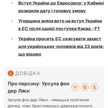
Вступ України до Євросоюзу: у Кабміні
розкрили дату і головну умову
Угорщина зняла вето на вступ України
в ЄС після однієї поступки Києва - FT
Україна просить ЄС скасувати захист
для українських чоловіків від 23 років:
що відомо
ДОВІДКА
Про персону: Урсула фон
дер Ляєн
Урсула фон дер Ляєн - німецька політична
діячка, член Християнсько-демократичного