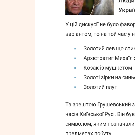
Люди 
Украї
У цій дискусії не було фав
варіантом, то на той час у 
Золотий лев що спи
Архістратиг Михаїл 
Козак із мушкетом
Золоті зірки на синь
Золотий плуг
Та зрештою Грушевський зу
часів Київської Русі. Він б
символом, яким позначали в
предметах побуту.