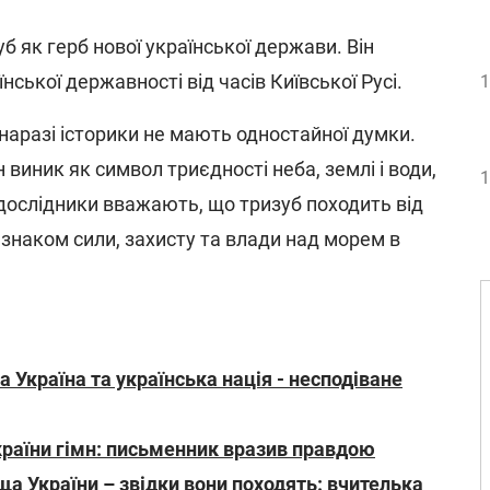
б як герб нової української держави. Він
нської державності від часів Київської Русі.
1
аразі історики не мають одностайної думки.
 виник як символ триєдності неба, землі і води,
1
кі дослідники вважають, що тризуб походить від
 знаком сили, захисту та влади над морем в
а Україна та українська нація - несподіване
України гімн: письменник вразив правдою
а України – звідки вони походять: вчителька