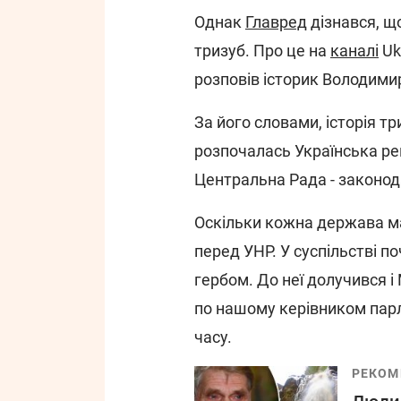
Однак
Главред
дізнався, що
тризуб. Про це на
каналі
Uk
розповів історик Володими
За його словами, історія тр
розпочалась Українська ре
Центральна Рада - законод
Оскільки кожна держава ма
перед УНР. У суспільстві п
гербом. До неї долучився 
по нашому керівником парла
часу.
РЕКОМ