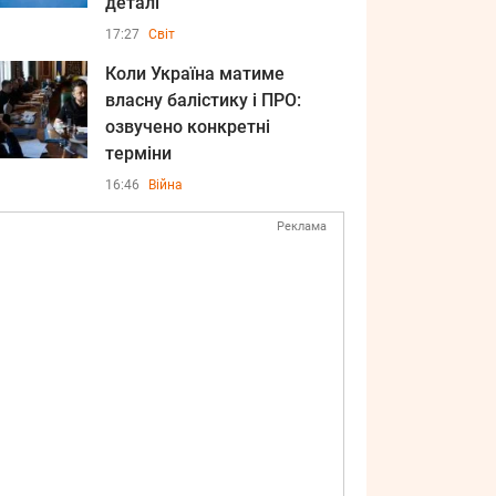
деталі
17:27
Світ
Коли Україна матиме
власну балістику і ПРО:
озвучено конкретні
терміни
16:46
Війна
Реклама