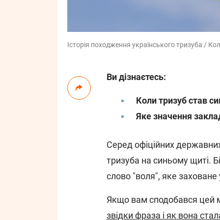
Історія походження українського тризуба / Кола
Ви дізнаєтесь:
Коли тризуб став с
Яке значення закла
Серед офіційних державни
тризуба на синьому щиті. Б
слово "воля", яке заховане 
Якщо вам сподобався цей м
звідки фраза і як вона ста