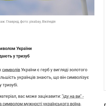
ж: Главред, фото: pixabay, Вікіпедія
имволом України
дають у тризуб
х
символів
України є герб у вигляді золотого
ільшість українців знають, що він символізує
у тризубі.
атеріал, вас може зацікавити:
"іду на ви" -
ла символом мужності українського воїна
.