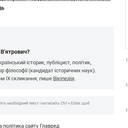
дь
 В'ятрович?
1
раїнський історик, публіцист, політик,
р філософії (кандидат історичних наук).
ни IX скликання, пише
Вікіпедія
.
1
ть необхідний текст і натисніть Ctrl + Enter, щоб
1
а політика сайту Главред