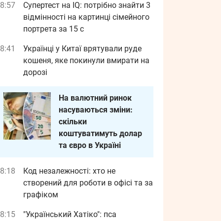
8:57
Супертест на IQ: потрібно знайти 3
відмінності на картинці сімейного
портрета за 15 с
8:41
Українці у Китаї врятували руде
кошеня, яке покинули вмирати на
дорозі
На валютний ринок
насуваються зміни:
скільки
коштуватимуть долар
та євро в Україні
8:18
Код незалежності: хто не
створений для роботи в офісі та за
графіком
8:15
"Український Хатіко": пса