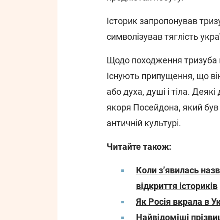
Історик запропонував тризу
символізував тяглість украї
Щодо походження тризуба н
Існують припущення, що він
або духа, душі і тіла. Дея
якоря Посейдона, який був
античній культурі.
Читайте також:
Коли зʼявилась назв
відкриття істориків
Як Росія вкрала в 
Найвідоміші прізвищ