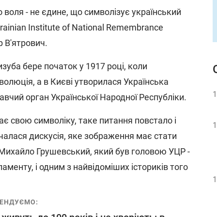
 воля - не єдине, що символізує український
rainian Institute of National Remembrance
р В'ятрович.
изуба бере початок у 1917 році, коли
волюція, а в Києві утворилася Українська
1
авчий орган Української Народної Республіки.
є свою символіку, таке питання повстало і
1
очалася дискусія, яке зображення має стати
і Михайло Грушевський, який був головою УЦР -
менту, і одним з найвідоміших істориків того
1
ЕНДУЄМО: