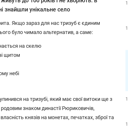
живуть до 100 років і не хворіють: в
1
ні знайшли унікальне село
орита. Якщо зараз для нас тризуб є єдиним
1
нього було чимало альтернатив, а саме:
нається на скелю
зі щитом
ому небі
пинився на тризубі, який має свої витоки ще з
1
ув родовим знаком династії Рюриковичів,
ласність князів на монетах, печатках, зброї та
1