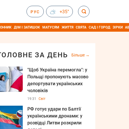
+35°
РУС
ОННИК
ДІМ І ЗАТИШОК
МАТУСЯМ
ЖИТТЯ
СВЯТА
САД І ГОРОД
ЗІРКИ
А
ГОЛОВНЕ ЗА ДЕНЬ
Більше
"Щоб Україна перемогла": у
Польщі пропонують масово
депортувати українських
чоловіків
19:31
Світ
РФ готує удари по Балтії
українськими дронами: у
розвідці Литви розкрили