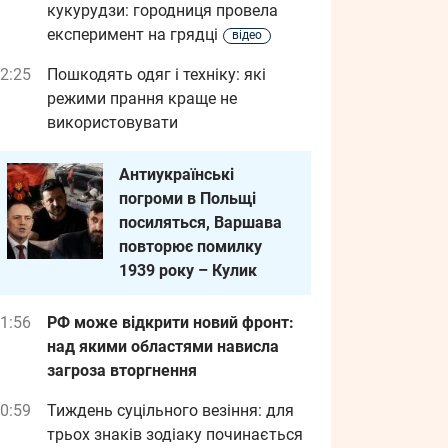
кукурудзи: городниця провела
експеримент на грядці
відео
2:25
Пошкодять одяг і техніку: які
режими прання краще не
використовувати
Антиукраїнські
погроми в Польщі
посиляться, Варшава
повторює помилку
1939 року – Кулик
1:56
РФ може відкрити новий фронт:
над якими областями нависла
загроза вторгнення
0:59
Тиждень суцільного везіння: для
трьох знаків зодіаку починається