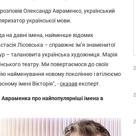
н розповів Олександр Авраменко, український
ляризатор української мови.
да на давні імена, найменше відомих
стасія Лісовська – справжнє ім’я знаменитої
ур – талановита українська художниця. Марія
їнського театру. Ми повертаємося до своїх
2
ію найменування новому поколінню і втілюємо
сному імені Вікторія", -
сказав
експерт.
2
 Авраменка про найпопулярніші імена в
2