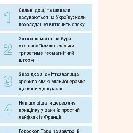
Сильні дощі та шквали
насуваються на Україну: коли
похолодання витіснить спеку
Затяжна магнітна буря
охоплює Землю: скільки
триватиме геомагнітний
шторм
Знахідка зі сміттєзвалища
зробила сім’ю мільйонерами:
що вони відшукали
Навіщо вішати дерев'яну
прищіпку у ванній: простий
лайфхак із Франції
Гороскоп Таро на завтра, 8