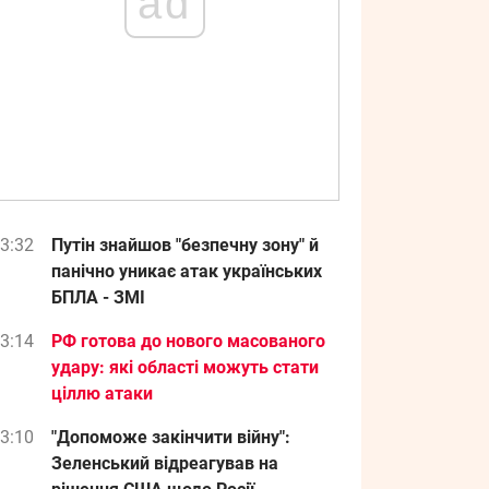
ad
3:32
Путін знайшов "безпечну зону" й
панічно уникає атак українських
БПЛА - ЗМІ
3:14
РФ готова до нового масованого
удару: які області можуть стати
ціллю атаки
3:10
"Допоможе закінчити війну":
Зеленський відреагував на