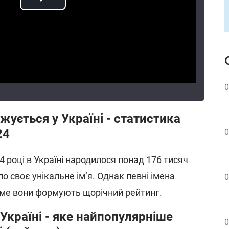
0
жується у Україні - статистика
24
0
4 році в Україні народилося понад 176 тисяч
о своє унікальне ім’я. Однак певні імена
0
саме вони формують щорічний рейтинг.
в Україні - яке найпопулярніше
0