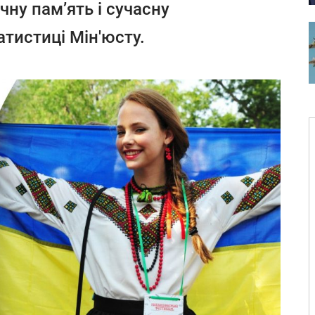
чну пам’ять і сучасну
атистиці Мін'юсту.