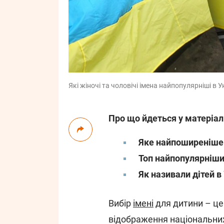
Які жіночі та чоловічі імена найпопулярніші в У
Про що йдеться у матеріал
Яке найпоширеніше ж
Топ найпопулярніших
Як називали дітей в
Вибір
імені
для дитини – це 
відображення національних 