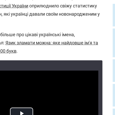
тиції України
оприлюднило свіжу статистику
, які українці давали своїм новонародженим у
більше про цікаві українські імена,
ал:
Язик зламати можна: яке найдовше ім'я та
100 букв
.