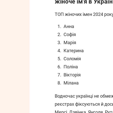
жіноче ім'я в Україн
ТОП жіночих імен 2024 року
Анна
Софія
Марія
Катерина
Соломія
Поліна
Вікторія
Мілана
Водночас українці не обме
реєстрах фіксуються й досит
Мерсі, Дзвінка, Янголя, Ру