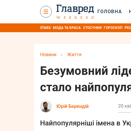
ГОЛОВНА
STARS
МОДА ТА КРАСА
СТОСУНКИ
ГОРОСКОП
РЕ
Новини
›
Життя
Безумовний ліде
стало найпопуля
20 кв
Юрій Берендій
Найпопулярніші імена в Укр