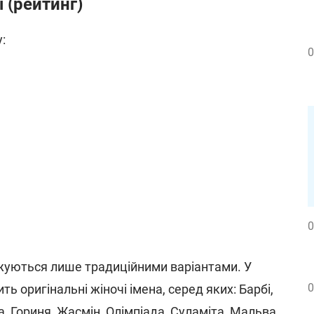
і (рейтинг)
:
0
0
жуються лише традиційними варіантами. У
0
ь оригінальні жіночі імена, серед яких: Барбі,
та, Гориня, Жасмін, Олімпіада, Суламіта, Мальва