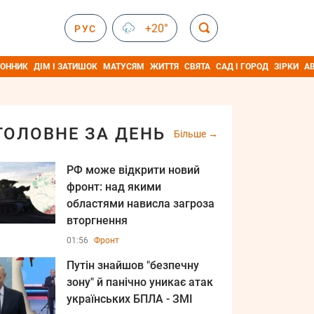
+20°
РУС
ОННИК
ДІМ І ЗАТИШОК
МАТУСЯМ
ЖИТТЯ
СВЯТА
САД І ГОРОД
ЗІРКИ
А
ГОЛОВНЕ ЗА ДЕНЬ
Більше
РФ може відкрити новий
фронт: над якими
областями нависла загроза
вторгнення
01:56
Фронт
Путін знайшов "безпечну
зону" й панічно уникає атак
українських БПЛА - ЗМІ