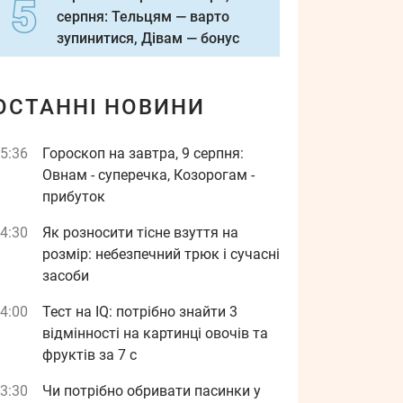
серпня: Тельцям — варто
зупинитися, Дівам — бонус
ОСТАННІ НОВИНИ
5:36
Гороскоп на завтра, 9 серпня:
Овнам - суперечка, Козорогам -
прибуток
4:30
Як розносити тісне взуття на
розмір: небезпечний трюк і сучасні
засоби
4:00
Тест на IQ: потрібно знайти 3
відмінності на картинці овочів та
фруктів за 7 с
3:30
Чи потрібно обривати пасинки у