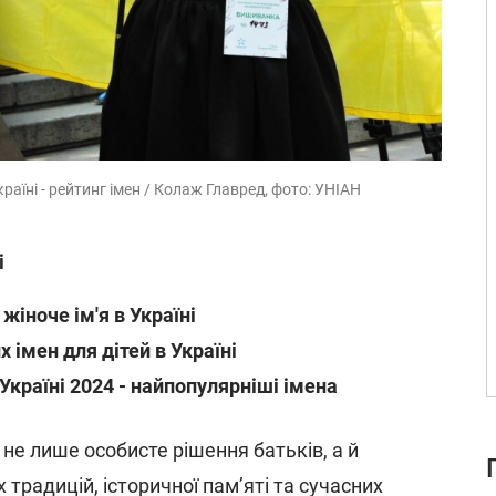
країні - рейтинг імен / Колаж Главред, фото: УНІАН
і
іноче ім'я в Україні
 імен для дітей в Україні
 Україні 2024 - найпопулярніші імена
не лише особисте рішення батьків, а й
традицій, історичної пам’яті та сучасних