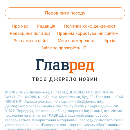
Грошова допомога
Напої
Новини Рівного
Прогноз погоди
Прання
Ані Лорак
Тарифи
Святкове меню
Перевірити погоду
Магнітні бурі
Кімнатні рослини
Кейт Міддлтон
Курс валют
Погода на сьогодні
Алла Пугачова
Про нас
Редакція
Політика конфіденційності
Погода на завтра
Редакційна політика
Правила користування сайтом
Максим Галкін
Реклама на сайті
Ми в соцмережах
Архів
Пилова буря
Настя Каменських
Звіт про прозорість JTI
ТВОЄ ДЖЕРЕЛО НОВИН
© 2002-2026 Онлайн-медіа Главред GLAVRED.INFO. ВСІ ПРАВА
ЗАХИЩЕНІ. 04080, м. Київ, вул. Кирилівська, буд. 23. Телефон — (044)
490-01-01. Адреса електронної пошти — info@glavred.info.
Ідентифікатор онлайн-медіа в Реєстрі суб’єктів у сфері медіа — R40-
01822.
Передрук, копіювання або відтворення інформації, яка містить
посилання на агентство ГЛАВРЕД, в будь-якій формi суворо
забороняється. Використання матеріалів «Главред» дозволяється за
умови посилання на «Главред». для інтернет-видань обов’язковим є
пряме, відкрите для пошукових систем, гіперпосилання в першому