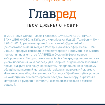
ТВОЄ ДЖЕРЕЛО НОВИН
© 2002-2026 Онлайн-медіа Главред GLAVRED.INFO. ВСІ ПРАВА
ЗАХИЩЕНІ. 04080, м. Київ, вул. Кирилівська, буд. 23. Телефон — (044)
490-01-01. Адреса електронної пошти — info@glavred.info.
Ідентифікатор онлайн-медіа в Реєстрі суб’єктів у сфері медіа — R40-
01822.
Передрук, копіювання або відтворення інформації, яка містить
посилання на агентство ГЛАВРЕД, в будь-якій формi суворо
забороняється. Використання матеріалів «Главред» дозволяється за
умови посилання на «Главред». для інтернет-видань обов’язковим є
пряме, відкрите для пошукових систем, гіперпосилання в першому
абзаці на конкретний матеріал. Матеріали з плашками «Реклама»,
«Новини компаній», «Актуально», «Погляд», «Офіційно» публікуються
на комерційних або партнерських засадах. Точки зору, виражені в
матеріалах в рубриці "Погляди", не завжди збігаються з думкою
редакції.