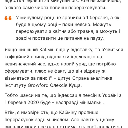
відсотка інфляції за минулий рік. Але не зазначено,
з якого саме числа повинні перераховувати.
У минулому році це зробили з 1 березня, а як
буде в цьому році – поки неясно. Можуть
перерахувати з квітня або травня, а можуть і
зовсім поставити це питання на паузу.
Якщо нинішній Кабмін піде у відставку, то з'явиться
і офіційний привід відкласти індексацію на
невизначений час, адже новий уряд ще потрібно
сформувати, плюс не факт, що він відразу ж
візьметься за пенсії", – цитує
Страна
аналітика
інституту Growford Олексія Куща.
Тобто шанси на те, що індексація пенсій в Україні з
1 березня 2020 буде – насправді мінімальні.
Втім, є ймовірність, що Кабміну пропише
перерахунок заднім числом. Але навіть у цьому
випадку люди все одно отримають свої доплати за