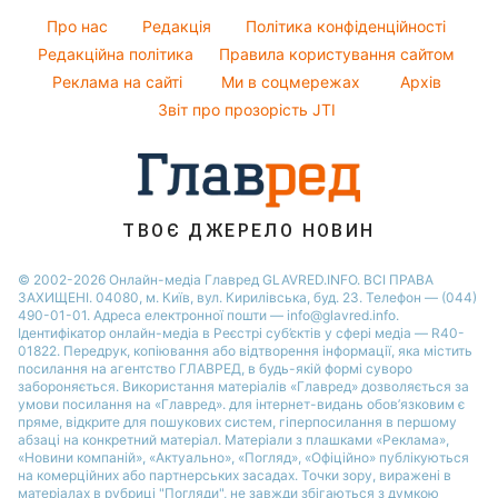
Погода на сьогодні
Алла Пугачова
Про нас
Редакція
Політика конфіденційності
Погода на завтра
Редакційна політика
Правила користування сайтом
Максим Галкін
Реклама на сайті
Ми в соцмережах
Архів
Пилова буря
Настя Каменських
Звіт про прозорість JTI
ТВОЄ ДЖЕРЕЛО НОВИН
© 2002-2026 Онлайн-медіа Главред GLAVRED.INFO. ВСІ ПРАВА
ЗАХИЩЕНІ. 04080, м. Київ, вул. Кирилівська, буд. 23. Телефон — (044)
490-01-01. Адреса електронної пошти — info@glavred.info.
Ідентифікатор онлайн-медіа в Реєстрі суб’єктів у сфері медіа — R40-
01822.
Передрук, копіювання або відтворення інформації, яка містить
посилання на агентство ГЛАВРЕД, в будь-якій формi суворо
забороняється. Використання матеріалів «Главред» дозволяється за
умови посилання на «Главред». для інтернет-видань обов’язковим є
пряме, відкрите для пошукових систем, гіперпосилання в першому
абзаці на конкретний матеріал. Матеріали з плашками «Реклама»,
«Новини компаній», «Актуально», «Погляд», «Офіційно» публікуються
на комерційних або партнерських засадах. Точки зору, виражені в
матеріалах в рубриці "Погляди", не завжди збігаються з думкою