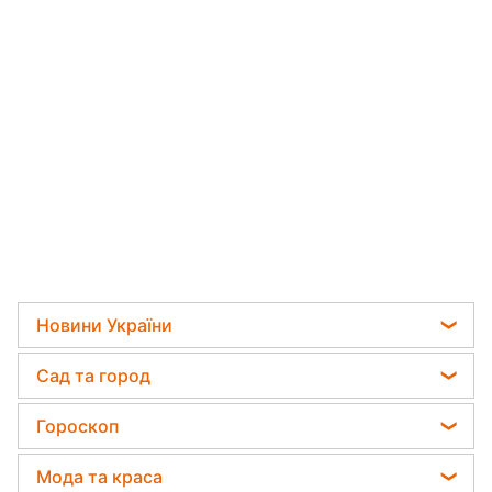
Новини
›
Культура
Читати російською
Не тільки сучасні кордони: на
яких землях жили українці 500
років тому
Юрій Берендій