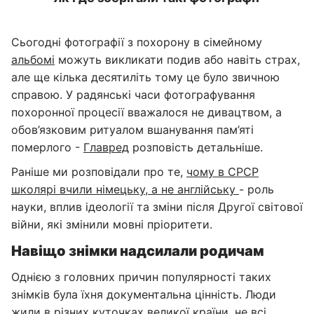
Сьогодні фотографії з похорону в сімейному
альбомі
можуть викликати подив або навіть страх,
але ще кілька десятиліть тому це було звичною
справою. У радянські часи фотографування
похоронної процесії вважалося не дивацтвом, а
обов’язковим ритуалом вшанування пам’яті
померлого -
Главред
розповість детальніше.
Раніше ми розповідали про те,
чому в СРСР
школярі вчили німецьку, а не англійську
- роль
науки, вплив ідеології та зміни після Другої світової
війни, які змінили мовні пріоритети.
Навіщо знімки надсилали родичам
Однією з головних причин популярності таких
знімків була їхня документальна цінність. Люди
жили в різних куточках великої країни, не всі