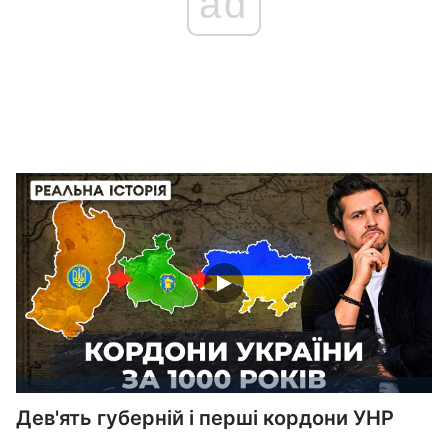
ad
Дев'ять губерній і перші кордони УНР