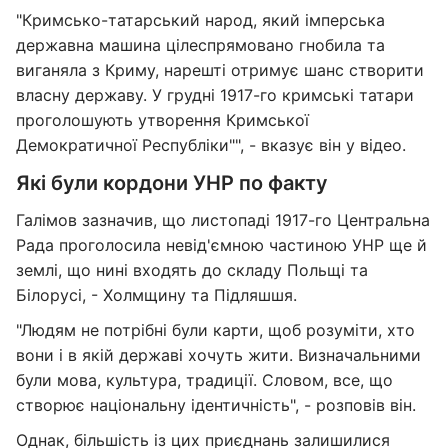
"Кримсько-татарський народ, який імперська
державна машина цілеспрямовано гнобила та
виганяла з Криму, нарешті отримує шанс створити
власну державу. У грудні 1917-го кримські татари
проголошують утворення Кримської
Демократичної Республіки"", - вказує він у відео.
Які були кордони УНР по факту
Галімов зазначив, що листопаді 1917-го Центральна
Рада проголосила невід'ємною частиною УНР ще й
землі, що нині входять до складу Польщі та
Білорусі, - Холмщину та Підляшшя.
"Людям не потрібні були карти, щоб розуміти, хто
вони і в якій державі хочуть жити. Визначальними
були мова, культура, традиції. Словом, все, що
створює національну ідентичність", - розповів він.
Однак, більшість із цих приєднань залишилися