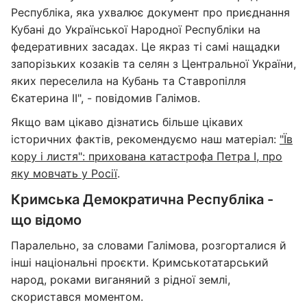
Республіка, яка ухвалює документ про приєднання
Кубані до Української Народної Республіки на
федеративних засадах. Це якраз ті самі нащадки
запорізьких козаків та селян з Центральної України,
яких переселила на Кубань та Ставропілля
Єкатерина ІІ", - повідомив Галімов.
Якщо вам цікаво дізнатись більше цікавих
історичних фактів, рекомендуємо наш матеріал:
"Їв
кору і листя": прихована катастрофа Петра І, про
яку мовчать у Росії
.
Кримська Демократична Республіка -
що відомо
Паралельно, за словами Галімова, розгорталися й
інші національні проєкти. Кримськотатарський
народ, роками виганяний з рідної землі,
скористався моментом.