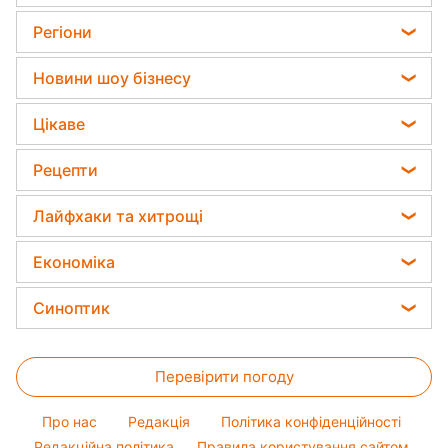
27 квітня 2026, 19:29
Підпишіться
на нас в Google
Де жили українці 500 років тому - які історичні кордони
України / Колаж: Главред, фото: скріншоти з відео
Об’єднання литовських і руських земель
у XIV столітті стало основою держави,