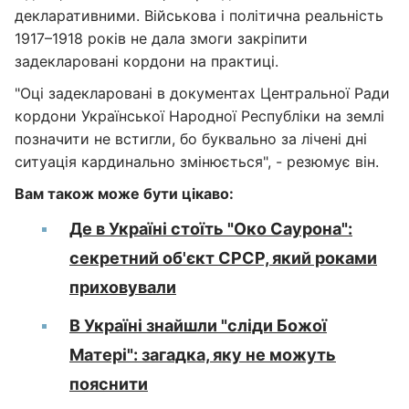
декларативними. Військова і політична реальність
1917–1918 років не дала змоги закріпити
задекларовані кордони на практиці.
"Оці задекларовані в документах Центральної Ради
кордони Української Народної Республіки на землі
позначити не встигли, бо буквально за лічені дні
ситуація кардинально змінюється", - резюмує він.
Вам також може бути цікаво:
Де в Україні стоїть "Око Саурона":
секретний об'єкт СРСР, який роками
приховували
В Україні знайшли "сліди Божої
Матері": загадка, яку не можуть
пояснити