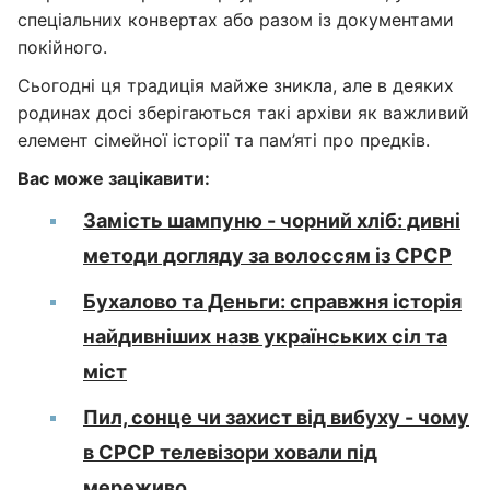
спеціальних конвертах або разом із документами
покійного.
Сьогодні ця традиція майже зникла, але в деяких
родинах досі зберігаються такі архіви як важливий
елемент сімейної історії та пам’яті про предків.
Вас може зацікавити:
Замість шампуню - чорний хліб: дивні
методи догляду за волоссям із СРСР
Бухалово та Деньги: справжня історія
найдивніших назв українських сіл та
міст
Пил, сонце чи захист від вибуху - чому
в СРСР телевізори ховали під
мереживо