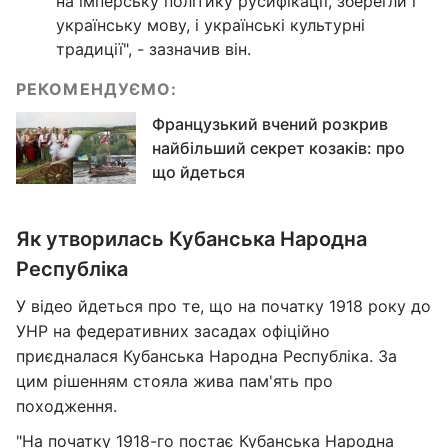
на імперську політику русифікації, зберегли і
українську мову, і українські культурні
традиції", - зазначив він.
РЕКОМЕНДУЄМО:
Французький вчений розкрив
найбільший секрет козаків: про
що йдеться
Як утворилась Кубанська Народна
Республіка
У відео йдеться про те, що на початку 1918 року до
УНР на федеративних засадах офіційно
приєдналася Кубанська Народна Республіка. За
цим рішенням стояла жива пам'ять про
походження.
"На початку 1918-го постає Кубанська Народна