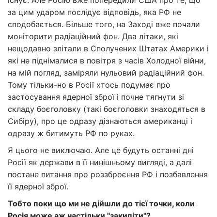
існує. Але Росію вже попередили США про те, що
за цим ударом послідує відповідь, яка РФ не
сподобається. Більше того, на Заході вже почали
моніторити радіаційний фон. Два літаки, які
нещодавно злітали в Сполучених Штатах Америки і
які не піднімалися в повітря з часів Холодної війни,
на мій погляд, заміряли нульовий радіаційний фон.
Тому тільки-но в Росії хтось подумає про
застосування ядерної зброї і почне тягнути зі
складу боєголовку (такі боєголовки знаходяться в
Сибіру), про це одразу дізнаються американці і
одразу ж битимуть РФ по руках.
Я цього не виключаю. Але це будуть останні дні
Росії як держави в її нинішньому вигляді, а далі
постане питання про роззброєння РФ і позбавлення
її ядерної зброї.
Тобто поки що ми не дійшли до тієї точки, коли
Росія може аж настільки "закипіти"?