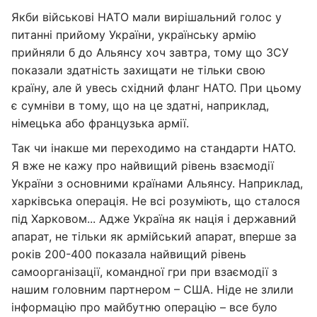
Якби військові НАТО мали вирішальний голос у
питанні прийому України, українську армію
прийняли б до Альянсу хоч завтра, тому що ЗСУ
показали здатність захищати не тільки свою
країну, але й увесь східний фланг НАТО. При цьому
є сумніви в тому, що на це здатні, наприклад,
німецька або французька армії.
Так чи інакше ми переходимо на стандарти НАТО.
Я вже не кажу про найвищий рівень взаємодії
України з основними країнами Альянсу. Наприклад,
харківська операція. Не всі розуміють, що сталося
під Харковом... Адже Україна як нація і державний
апарат, не тільки як армійський апарат, вперше за
років 200-400 показала найвищий рівень
самоорганізації, командної гри при взаємодії з
нашим головним партнером – США. Ніде не злили
інформацію про майбутню операцію – все було