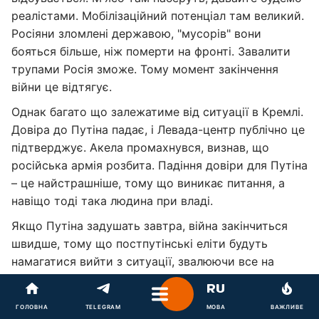
реалістами. Мобілізаційний потенціал там великий.
Росіяни зломлені державою, "мусорів" вони
бояться більше, ніж померти на фронті. Завалити
трупами Росія зможе. Тому момент закінчення
війни це відтягує.
Однак багато що залежатиме від ситуації в Кремлі.
Довіра до Путіна падає, і Левада-центр публічно це
підтверджує. Акела промахнувся, визнав, що
російська армія розбита. Падіння довіри для Путіна
– це найстрашніше, тому що виникає питання, а
навіщо тоді така людина при владі.
Якщо Путіна задушать завтра, війна закінчиться
швидше, тому що постпутінські еліти будуть
намагатися вийти з ситуації, звалюючи все на
Путіна, і вони будуть змушені віддати все.
Якщо Путін залишається при владі, то війна точно
ГОЛОВНА
TELEGRAM
МОВА
ВАЖЛИВЕ