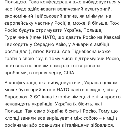
Польщею. Така конфедерація вже вибудовується у
нас і буде здійснювати величезний культурний,
економічний і військовий вплив, як мінімум, на
європейську частину Росії, а, може, й більше. Тож
Росію будуть стримувати Україна, Польща,
Туреччина (член НАТО, що давить Росію на Кавказі
і виходить у Середню Азію, у Анкари є амбіції
рости далі), плюс Китай. Але Піднебесна може
грати в свою гру, в тому числі підтримуючи Росію,
щоб вона не зовсім померла і створювала
проблеми, в першу чергу, США.
У конфігурації, яка вибудовується, Україна цілком
може бути прийнята в НАТО навіть швидше, ніж у
Євросоюз. З ЄС інша історія: німецькі еліти просто
ненавидять українців, Україна їх бісить, як і
Польща. Так само Україна бісить і Росію. Тому що
хлопці звикли все вирішувати між собою – німці з
росіянами або французи з італійцями зібралися,