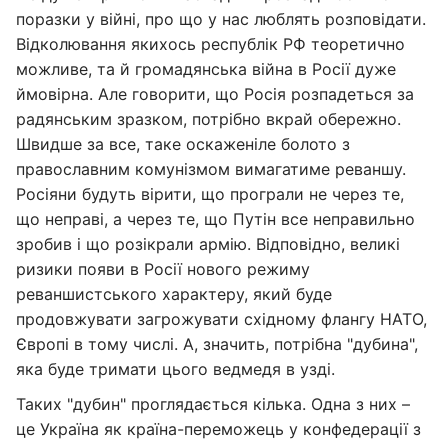
поразки у війні, про що у нас люблять розповідати.
Відколювання якихось республік РФ теоретично
можливе, та й громадянська війна в Росії дуже
ймовірна. Але говорити, що Росія розпадеться за
радянським зразком, потрібно вкрай обережно.
Швидше за все, таке оскаженіле болото з
православним комунізмом вимагатиме реваншу.
Росіяни будуть вірити, що програли не через те,
що неправі, а через те, що Путін все неправильно
зробив і що розікрали армію. Відповідно, великі
ризики появи в Росії нового режиму
реваншистського характеру, який буде
продовжувати загрожувати східному флангу НАТО,
Європі в тому числі. А, значить, потрібна "дубина",
яка буде тримати цього ведмедя в узді.
Таких "дубин" проглядається кілька. Одна з них –
це Україна як країна-переможець у конфедерації з