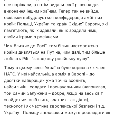
все порішали, а потім видали свої рішення для
виконання іншим країнам. Тепер так не вийде,
оскільки вибудовується конфедерація амбітних
країн: Польщі, України та країн Східної Європи, які
пам'ятають, як їх здавали, як їх зрадили німці
своїми іграми з росіянами.
Чим ближче до Росії, тим більш насторожено
країни дивляться на Путіна, чим далі, тим більше
люблять РФ і "загадкову російську душу".
Тому в цьому сенсі Україна буде корисна як член
НАТО. У неї найсильніша армія в Європі – до
десятки найкращих уже точно входить,
найсильніші солдати і воєначальники (наприклад,
той самий Залужний – добре, якщо на весь світ
знайдеться осіб п'ять, здатних так діяти),
технології як частина європейської безпеки і т.д.
Україну і Польщу англосакси можуть розглядати як