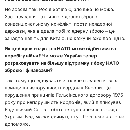
Не зовсім так. Росія хотіла б, але вже не може.
Застосування тактичної ядерної зброї в
конвенціональному конфлікті проти неядерної
держави, яка віддала тобі ж ядерну зброю – це
занадто навіть для Китаю, не кажучи вже про Індію.
Як цей крок назустріч НАТО може відбитися на
перебігу війни? Чи може Україна тепер
розраховувати на більшу підтримку з боку НАТО
зброєю і фінансами?
Так, тому що відбувається повне повалення всіх
принципів непорушності кордонів Європи. Це
порушення принципів Гельсінського договору 1975
року про непорушність кордонів, який підписував
Радянський Союз. Тобто це тупо анексія і розділ
України. Все, маски скинуті, і тут Росії вже ніхто не
допоможе.