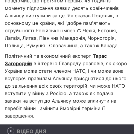
повідомив, що протягом перших 48 годин із
моменту підписання заявки десять країн-членів
Альянсу виступили за це. Як сказав Подоляк, в
основному це країни, які "добре пам'ятають
отруйні кігті Російської імперії": Чехія, Естонія,
Латвія, Литва, Північна Македонія, Чорногорія,
Польща, Румунія і Словаччина, а також Канада.
Політичний та економічний експерт
Тарас
Загородній
в інтерв'ю Главреду розповів, як скоро
Україна може стати членом НАТО, і чи може вона
всупереч правилам Альянсу приєднатися до нього
до звільнення всіх своїх територій, чи може НАТО
вступити у війну з Росією, а також як подача
заявки на вступ до Альянсу може вплинути на
перебіг війни і змінити ймовірні терміни її
завершення.
ВІДЕО ДНЯ