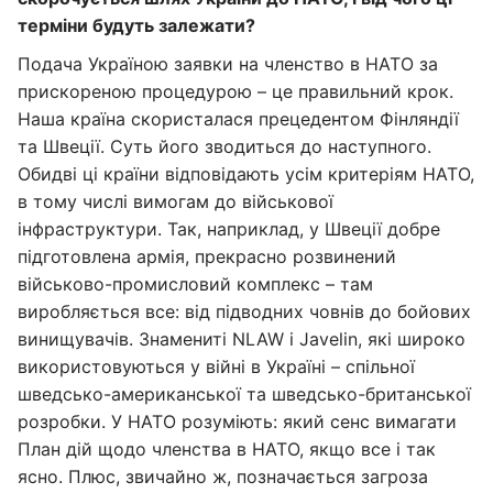
терміни будуть залежати?
Подача Україною заявки на членство в НАТО за
прискореною процедурою – це правильний крок.
Наша країна скористалася прецедентом Фінляндії
та Швеції. Суть його зводиться до наступного.
Обидві ці країни відповідають усім критеріям НАТО,
в тому числі вимогам до військової
інфраструктури. Так, наприклад, у Швеції добре
підготовлена армія, прекрасно розвинений
військово-промисловий комплекс – там
виробляється все: від підводних човнів до бойових
винищувачів. Знамениті NLAW і Javelin, які широко
використовуються у війні в Україні – спільної
шведсько-американської та шведсько-британської
розробки. У НАТО розуміють: який сенс вимагати
План дій щодо членства в НАТО, якщо все і так
ясно. Плюс, звичайно ж, позначається загроза