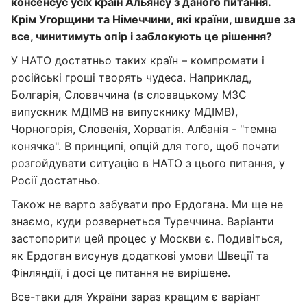
консенсус усіх країн Альянсу з даного питання.
Крім Угорщини та Німеччини, які країни, швидше за
все, чинитимуть опір і заблокують це рішення?
У НАТО достатньо таких країн – компромати і
російські гроші творять чудеса. Наприклад,
Болгарія, Словаччина (в словацькому МЗС
випускник МДІМВ на випускнику МДІМВ),
Чорногорія, Словенія, Хорватія. Албанія - "темна
конячка". В принципі, опцій для того, щоб почати
розгойдувати ситуацію в НАТО з цього питання, у
Росії достатньо.
Також не варто забувати про Ердогана. Ми ще не
знаємо, куди розвернеться Туреччина. Варіанти
застопорити цей процес у Москви є. Подивіться,
як Ердоган висунув додаткові умови Швеції та
Фінляндії, і досі це питання не вирішене.
Все-таки для України зараз кращим є варіант