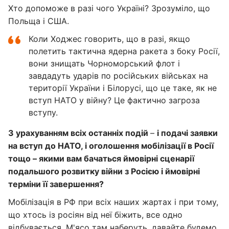
Хто допоможе в разі чого Україні? Зрозуміло, що
Польща і США.
Коли Ходжес говорить, що в разі, якщо
полетить тактична ядерна ракета з боку Росії,
вони знищать Чорноморський флот і
завдадуть ударів по російських військах на
території України і Білорусі, що це таке, як не
вступ НАТО у війну? Це фактично загроза
вступу.
З урахуванням всіх останніх подій
–
і подачі заявки
на вступ до НАТО, і оголошення мобілізації в Росії
тощо – якими вам бачаться ймовірні сценарії
подальшого розвитку війни з Росією і ймовірні
терміни її завершення?
Мобілізація в РФ при всіх наших жартах і при тому,
що хтось із росіян від неї біжить, все одно
відбувається. М'ясо там наберуть, давайте будемо