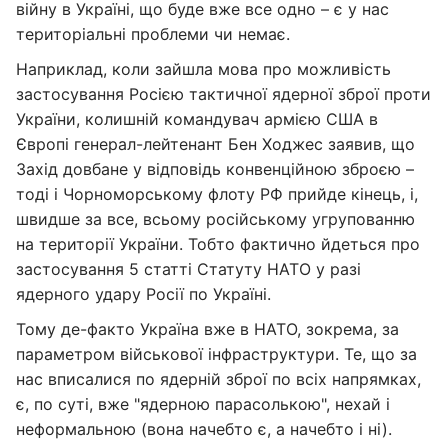
війну в Україні, що буде вже все одно – є у нас
територіальні проблеми чи немає.
Наприклад, коли зайшла мова про можливість
застосування Росією тактичної ядерної зброї проти
України, колишній командувач армією США в
Європі генерал-лейтенант Бен Ходжес заявив, що
Захід довбане у відповідь конвенційною зброєю –
тоді і Чорноморському флоту РФ прийде кінець, і,
швидше за все, всьому російському угрупованню
на території України. Тобто фактично йдеться про
застосування 5 статті Статуту НАТО у разі
ядерного удару Росії по Україні.
Тому де-факто Україна вже в НАТО, зокрема, за
параметром військової інфраструктури. Те, що за
нас вписалися по ядерній зброї по всіх напрямках,
є, по суті, вже "ядерною парасолькою", нехай і
неформальною (вона начебто є, а начебто і ні).