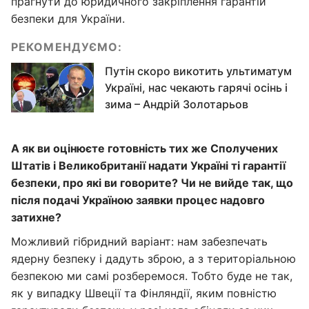
прагнути до юридичного закріплення гарантій
безпеки для України.
РЕКОМЕНДУЄМО:
Путін скоро викотить ультиматум
Україні, нас чекають гарячі осінь і
зима – Андрій Золотарьов
А як ви оцінюєте готовність тих же Сполучених
Штатів і Великобританії надати Україні ті гарантії
безпеки, про які ви говорите? Чи не вийде так, що
після подачі Україною заявки процес надовго
затихне?
Можливий гібридний варіант: нам забезпечать
ядерну безпеку і дадуть зброю, а з територіальною
безпекою ми самі розберемося. Тобто буде не так,
як у випадку Швеції та Фінляндії, яким повністю