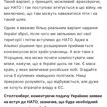
Такий варіант, у принципі, можливий: враховуючи,
що НАТО і так поступово втягується в цю війну, не
виключено, що там можуть наважитися піти і на
такий шлях.
Однак я вважаю більш реальним варіант надання
Україні зброї, після чого ми звільнимо всі свої
території і потім вступимо до НАТО. Адже в
Альянсі рішення про розширення приймається
консенсусом всіх країн-учасниць. А все-таки є
Угорщина, яка може почати компостувати нам
мізки, кажучи, що в Україні щось не так. Є маса
країн, у яких величезне російське лобі. Згадайте
хоча б куплених німецьких політиків. Німці
прекрасно розуміють, що відбувається, але дуже
не хочуть втрачати владу в ЄС.
Столтенберг, коментуючи подачу Україною заявки
на вступ до НАТО, зазначив, що буде необхідний