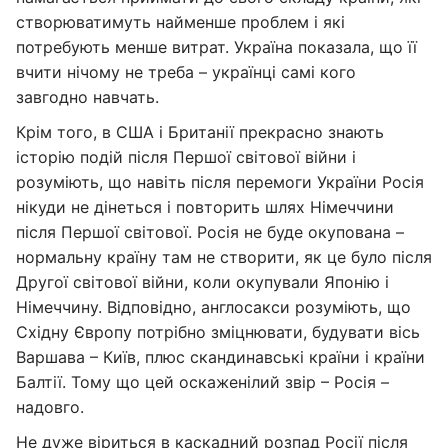
створюватимуть найменше проблем і які
потребують менше витрат. Україна показала, що її
вчити нічому не треба – українці самі кого
завгодно навчать.
Крім того, в США і Британії прекрасно знають
історію подій після Першої світової війни і
розуміють, що навіть після перемоги України Росія
нікуди не дінеться і повторить шлях Німеччини
після Першої світової. Росія не буде окупована –
нормальну країну там не створити, як це було після
Другої світової війни, коли окупували Японію і
Німеччину. Відповідно, англосакси розуміють, що
Східну Європу потрібно зміцнювати, будувати вісь
Варшава – Київ, плюс скандинавські країни і країни
Балтії. Тому що цей оскаженілий звір – Росія –
надовго.
Не дуже віриться в каскадний розпад Росії після