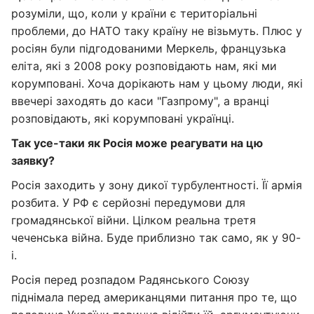
розуміли, що, коли у країни є територіальні
проблеми, до НАТО таку країну не візьмуть. Плюс у
росіян були підгодованими Меркель, французька
еліта, які з 2008 року розповідають нам, які ми
корумповані. Хоча дорікають нам у цьому люди, які
ввечері заходять до каси "Газпрому", а вранці
розповідають, які корумповані українці.
Так усе-таки як Росія може реагувати на цю
заявку?
Росія заходить у зону дикої турбулентності. Її армія
розбита. У РФ є серйозні передумови для
громадянської війни. Цілком реальна третя
чеченська війна. Буде приблизно так само, як у 90-
і.
Росія перед розпадом Радянського Союзу
піднімала перед американцями питання про те, що