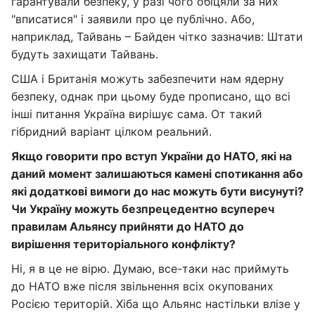
гарантували безпеку, у разі чого обіцяли за них
"вписатися" і заявили про це публічно. Або,
наприклад, Тайвань – Байден чітко зазначив: Штати
будуть захищати Тайвань.
США і Британія можуть забезпечити нам ядерну
безпеку, однак при цьому буде прописано, що всі
інші питання Україна вирішує сама. От такий
гібридний варіант цілком реальний.
Якщо говорити про вступ України до НАТО, які на
даний момент залишаються камені спотикання або
які додаткові вимоги до нас можуть бути висунуті?
Чи Україну можуть безпрецедентно всупереч
правилам Альянсу прийняти до НАТО до
вирішення територіального конфлікту?
Ні, я в це не вірю. Думаю, все-таки нас приймуть
до НАТО вже після звільнення всіх окупованих
Росією територій. Хіба що Альянс настільки влізе у