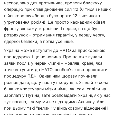
несподівано для противника, провели блискучу
операцію при співвідношенні сил 1:2 (6 тисяч наших
військовослужбовців було проти 12-тисячного
угруповання росіян). Це просто каскадний обвал
фронту, як кажуть росіяни! І перше, на що був
розрахунок – отримання гарантій, у першу чергу,
ядерної безпеки, а потім усе інше.
Україна може вступити до НАТО за прискореною
процедурою. І це не новина. Про це вже лунали
заяви послів у червні-липні – мовляв, країні, яка
хоче вступити до НАТО, необов'язково проходити
процедуру ПДЧ. Однак нам щоразу починали
розповідати, що у нас тут корупція. Згадайте хоча
б, як компостували мізки німці, які самі сиділи на
зарплаті у Путіна, зате розповідали Україні, як у нас
тут погано, і чому ми не підходимо Альянсу. Але
при цьому такі "великі" у військовому відношенні і
якісному державному управлінні країни, як,