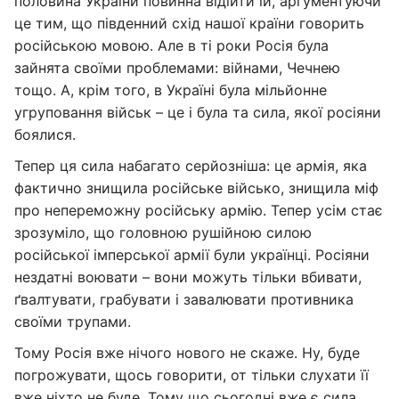
половина України повинна відійти їй, аргументуючи
це тим, що південний схід нашої країни говорить
російською мовою. Але в ті роки Росія була
зайнята своїми проблемами: війнами, Чечнею
тощо. А, крім того, в Україні була мільйонне
угруповання військ – це і була та сила, якої росіяни
боялися.
Тепер ця сила набагато серйозніша: це армія, яка
фактично знищила російське військо, знищила міф
про непереможну російську армію. Тепер усім стає
зрозуміло, що головною рушійною силою
російської імперської армії були українці. Росіяни
нездатні воювати – вони можуть тільки вбивати,
ґвалтувати, грабувати і завалювати противника
своїми трупами.
Тому Росія вже нічого нового не скаже. Ну, буде
погрожувати, щось говорити, от тільки слухати її
вже ніхто не буде. Тому що сьогодні вже є сила,