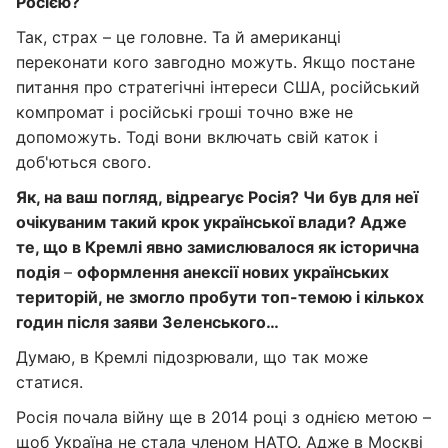
Росією?
Так, страх – це головне. Та й американці
переконати кого завгодно можуть. Якщо постане
питання про стратегічні інтереси США, російський
компромат і російські гроші точно вже не
допоможуть. Тоді вони включать свій каток і
доб'ються свого.
Як, на ваш погляд, відреагує Росія? Чи був для неї
очікуваним такий крок української влади? Адже
те, що в Кремлі явно замислювалося як історична
подія
–
оформлення анексії нових українських
територій, не змогло пробути топ-темою і кількох
годин після заяви Зеленського…
Думаю, в Кремлі підозрювали, що так може
статися.
Росія почала війну ще в 2014 році з однією метою –
щоб Україна не стала членом НАТО. Адже в Москві