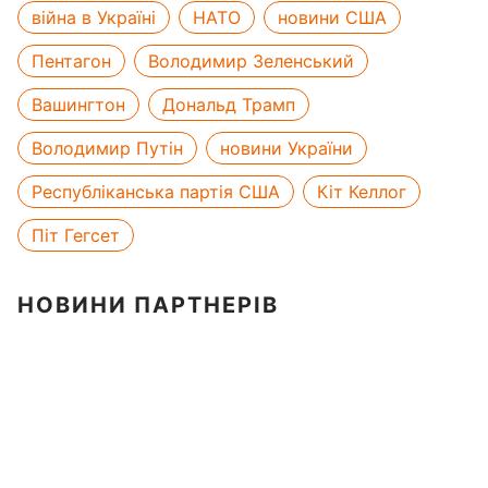
війна в Україні
НАТО
новини США
Пентагон
Володимир Зеленський
Вашингтон
Дональд Трамп
Володимир Путін
новини України
Республіканська партія США
Кіт Келлог
Піт Гегсет
НОВИНИ ПАРТНЕРІВ