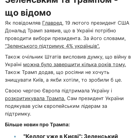
що відомо
Як повідомляв
Главред
, 19 лютого президент США
Дональд Трамп заявив, що в Україні потрібно
проводити вибори президента. За його словами,
"Зеленського підтримує 4% українців".
Також очільник Штатів висловив думку, що війну в
Україні
можна було завершити кілька років тому.
Також Трамп додав, що росіяни не хочуть
знищувати Київ, а якби хотіли, то зробили б це.
Своєю чергою Європа підтримала Україну і
розкритикувала Трампа.
Сам президент України
подякував усім європейським лідерам за
підтримку.
Більше новин про Трампа:
"Келлог уже в Києві": Зеленський