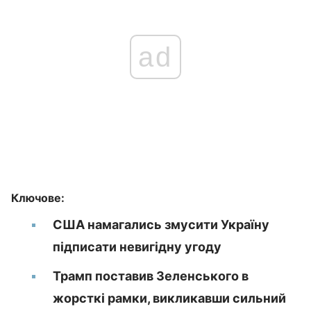
ad
Ключове:
США намагались змусити Україну
підписати невигідну угоду
Трамп поставив Зеленського в
жорсткі рамки, викликавши сильний