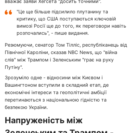
вважає заяви Хегсета "досить точними".
"Це ще більше підсилило плутанину та
критику, що США поступаються ключовій
вимозі Росії ще до того, як переговори навіть
розпочались", - пише видання.
Резюмуючи, сенатор Том Тілліс, республіканець від
Північної Кароліни, сказав NBC News, що "війна
слів" між Трампом і Зеленським "грає на руку
Путіну".
Зрозуміло одне - відносини між Києвом і
Вашингтоном вступили в складний етап, де
економічні інтереси та геополітичні амбіції
перетинаються з національною гідністю та
безпекою України.
Напруженість між
Зеленським та Трампом -