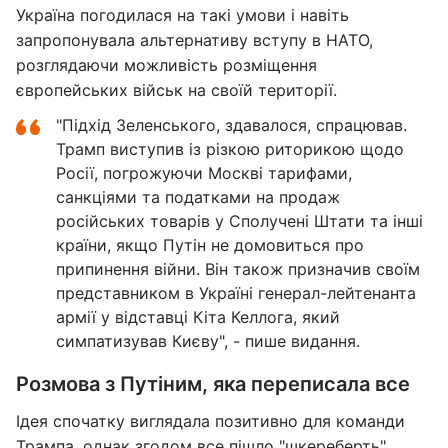
Україна погодилася на такі умови і навіть
запропонувала альтернативу вступу в НАТО,
розглядаючи можливість розміщення
європейських військ на своїй території.
"Підхід Зеленського, здавалося, спрацював.
Трамп виступив із різкою риторикою щодо
Росії, погрожуючи Москві тарифами,
санкціями та податками на продаж
російських товарів у Сполучені Штати та інші
країни, якщо Путін не домовиться про
припинення війни. Він також призначив своїм
представником в Україні генерал-лейтенанта
армії у відставці Кіта Келлога, який
симпатизував Києву", - пише видання.
Розмова з Путіним, яка переписала все
Ідея спочатку виглядала позитивно для команди
Трампа, однак згодом все пішло "шкереберть".