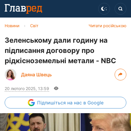
Новини
›
Світ
Читати російською
Зеленському дали годину на
підписання договору про
рідкісноземельні метали - NBC
Даяна Швець
20 лютого 2025, 13:59
Підпишіться
на нас в Google