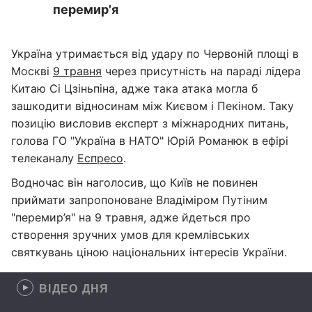
перемир'я
Україна утримається від удару по Червоній площі в
Москві
9 травня
через присутність на параді лідера
Китаю Сі Цзіньпіна, адже така атака могла б
зашкодити відносинам між Києвом і Пекіном. Таку
позицію висловив експерт з міжнародних питань,
голова ГО "Україна в НАТО" Юрій Романюк в ефірі
телеканалу
Еспресо
.
Водночас він наголосив, що Київ не повинен
приймати запропоноване Владіміром Путіним
"перемир’я" на 9 травня, адже йдеться про
створення зручних умов для кремлівських
святкувань ціною національних інтересів України.
ВІДЕО ДНЯ