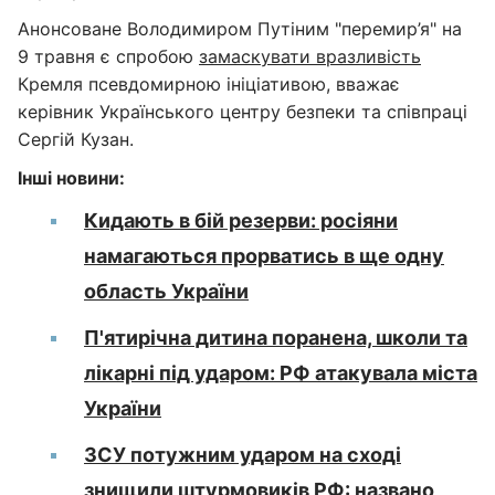
Анонсоване Володимиром Путіним "перемир’я" на
9 травня є спробою
замаскувати вразливість
Кремля псевдомирною ініціативою, вважає
керівник Українського центру безпеки та співпраці
Сергій Кузан.
Інші новини:
Кидають в бій резерви: росіяни
намагаються прорватись в ще одну
область України
П'ятирічна дитина поранена, школи та
лікарні під ударом: РФ атакувала міста
України
ЗСУ потужним ударом на сході
знищили штурмовиків РФ: названо