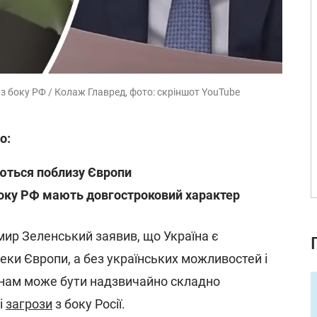
 боку РФ / Колаж Главред, фото: скріншот YouTube
о:
уються поблизу Європи
боку РФ мають довгостроковий характер
ир Зеленський заявив, що Україна є
и Європи, а без українських можливостей і
їнам може бути надзвичайно складно
і
загрози
з боку Росії.