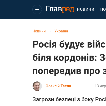
НОВИНИ
ПО
Новини
›
Україна
Росія будує вій
біля кордонів: 
попередив про 
Олексій Тесля
13 чер
Загрози безпеці з боку Ро