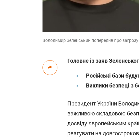
Володимир Зеленський попередив про загрозу з
Головне із заяв Зеленськог
Російські бази буд
Виклики безпеці з 
Президент України Володим
важливою складовою безпек
досвіду європейським кра
реагувати на довгостроков