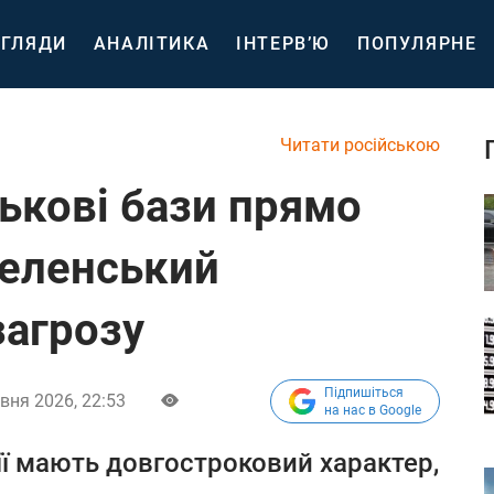
ГЛЯДИ
АНАЛІТИКА
ІНТЕРВ’Ю
ПОПУЛЯРНЕ
Читати російською
ськові бази прямо
Зеленський
загрозу
Підпишіться
вня 2026, 22:53
на нас в Google
сії мають довгостроковий характер,