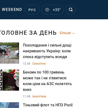
WEEKEND
+35°
РУС
ГОЛОВНЕ ЗА ДЕНЬ
Більше
Похолодання і сильні дощі
накривають Україну: коли
спека відступить всюди
12:58
Синоптик
Бензин по 100 гривень
може так і не з'явитися:
коли ціни на АЗС полетять
вниз
11:48
Аналітика
Тіньовий флот та НПЗ Росії