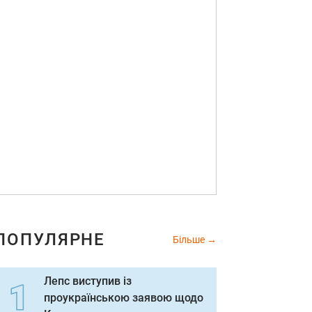
ПОПУЛЯРНЕ
Більше
Лепс виступив із
проукраїнською заявою щодо