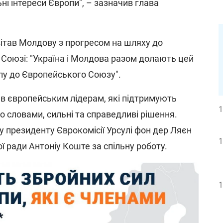
льні інтереси Європи", – зазначив глава
вітав Молдову з прогресом на шляху до
Союзі: "Україна і Молдова разом долають цей
пу до Європейського Союзу".
в європейським лідерам, які підтримують
1
го словами, сильні та справедливі рішення.
у президенту Єврокомісії Урсулі фон дер Ляєн
1
 ради Антоніу Коште за спільну роботу.
1