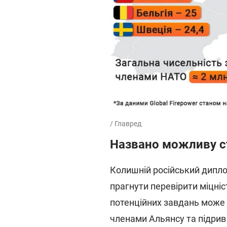
/ Главред
Названо можливу с
Колишній російський дипл
прагнути перевірити міцніст
потенційних завдань може 
членами Альянсу та підрив з