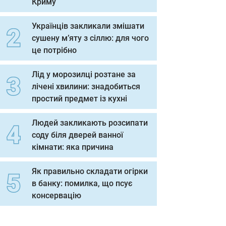
Криму
Українців закликали змішати
сушену м’яту з сіллю: для чого
це потрібно
Лід у морозилці розтане за
лічені хвилини: знадобиться
простий предмет із кухні
Людей закликають розсипати
соду біля дверей ванної
кімнати: яка причина
Як правильно складати огірки
в банку: помилка, що псує
консервацію