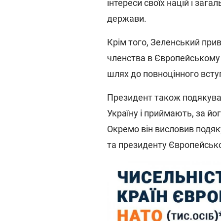
інтереси своїх націй і зага
держави.
Крім того, Зеленський при
членства в Європейському 
шлях до повноцінного всту
Президент також подякува
Україну і приймають, за йо
Окремо він висловив подяк
та президенту Європейської