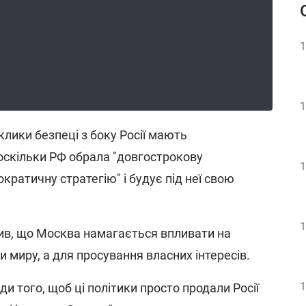
1
1
лики безпеці з боку Росії мають
оскільки РФ обрала "довгострокову
1
ратичну стратегію" і будує під неї свою
1
ив, що Москва намагається впливати на
и миру, а для просування власних інтересів.
1
ди того, щоб ці політики просто продали Росії