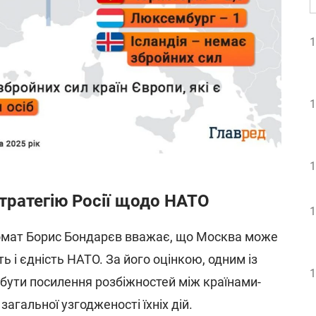
1
1
1
тратегію Росії щодо НАТО
1
омат Борис Бондарєв вважає, що Москва може
ь і єдність НАТО. За його оцінкою, одним із
1
бути посилення розбіжностей між країнами-
агальної узгодженості їхніх дій.