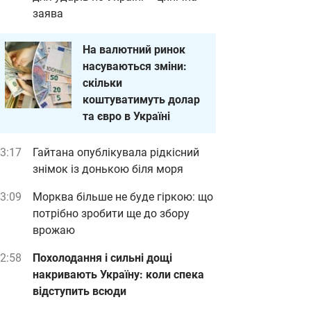
заява
На валютний ринок
насуваються зміни:
скільки
коштуватимуть долар
та євро в Україні
3:17
Гайтана опублікувала рідкісний
знімок із донькою біля моря
3:09
Морква більше не буде гіркою: що
потрібно зробити ще до збору
врожаю
2:58
Похолодання і сильні дощі
накривають Україну: коли спека
відступить всюди