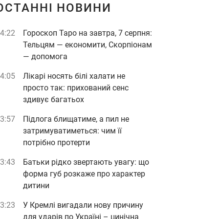
ОСТАННІ НОВИНИ
4:22
Гороскоп Таро на завтра, 7 серпня:
Тельцям — економити, Скорпіонам
— допомога
4:05
Лікарі носять білі халати не
просто так: прихований сенс
здивує багатьох
3:57
Підлога блищатиме, а пил не
затримуватиметься: чим її
потрібно протерти
3:43
Батьки рідко звертають увагу: що
форма губ розкаже про характер
дитини
3:23
У Кремлі вигадали нову причину
для ударів по Україні – цинічна