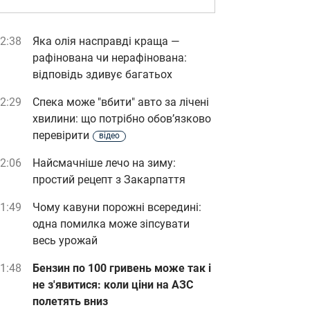
2:38
Яка олія насправді краща —
рафінована чи нерафінована:
відповідь здивує багатьох
2:29
Спека може "вбити" авто за лічені
хвилини: що потрібно обов’язково
перевірити
відео
2:06
Найсмачніше лечо на зиму:
простий рецепт з Закарпаття
1:49
Чому кавуни порожні всередині:
одна помилка може зіпсувати
весь урожай
1:48
Бензин по 100 гривень може так і
не з'явитися: коли ціни на АЗС
полетять вниз