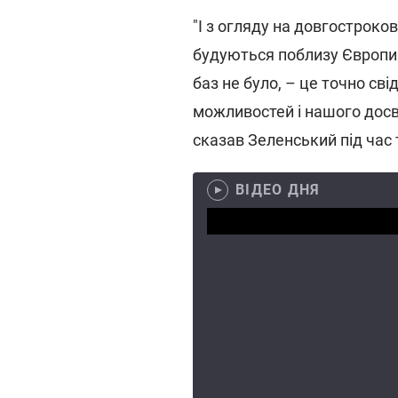
"І з огляду на довгострокові
будуються поблизу Європи н
баз не було, – це точно сві
можливостей і нашого досв
сказав Зеленський під час
ВІДЕО ДНЯ