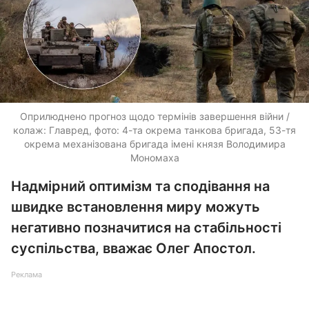
Оприлюднено прогноз щодо термінів завершення війни /
колаж: Главред, фото: 4-та окрема танкова бригада, 53-тя
окрема механізована бригада імені князя Володимира
Мономаха
Надмірний оптимізм та сподівання на
швидке встановлення миру можуть
негативно позначитися на стабільності
суспільства, вважає Олег Апостол.
Реклама