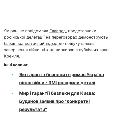
Як раніше повідомляв
Главред
, представники
російської делегації на
переговорах демонструють
більш прагматичний підхід
до пошуку шляхів
завершення війни, ніж це випливає з публічних заяв
Кремля.
Інші новини:
Які гарантії безпеки отримає Україна
після війни - ЗМІ розкрили деталі
Мир і гарантії безпеки для Києва:
Буданов заявив про "конкретні
результати"