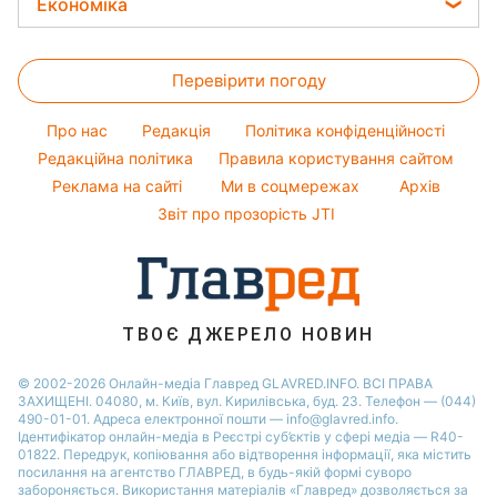
Легкі десерти
Економіка
Новини Запоріжжя
Авто
Новини моди
Олена Зеленська
Магнітні бурі
Напої
Новини Харкова
Ціни на продукти
Прання
Ані Лорак
Погода на сьогодні
Святкове меню
Новини Львова
Перевірити погоду
Грошова допомога
Кімнатні рослини
Кейт Міддлтон
Погода на завтра
Новини Полтави
Тарифи
Про нас
Редакція
Політика конфіденційності
Пилова буря
Новини Дніпра
Курс валют
Редакційна політика
Правила користування сайтом
Реклама на сайті
Ми в соцмережах
Архів
Звіт про прозорість JTI
ТВОЄ ДЖЕРЕЛО НОВИН
© 2002-2026 Онлайн-медіа Главред GLAVRED.INFO. ВСІ ПРАВА
ЗАХИЩЕНІ. 04080, м. Київ, вул. Кирилівська, буд. 23. Телефон — (044)
490-01-01. Адреса електронної пошти — info@glavred.info.
Ідентифікатор онлайн-медіа в Реєстрі суб’єктів у сфері медіа — R40-
01822.
Передрук, копіювання або відтворення інформації, яка містить
посилання на агентство ГЛАВРЕД, в будь-якій формi суворо
забороняється. Використання матеріалів «Главред» дозволяється за