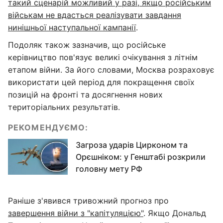
такий сценарій можливий у разі, якщо російським
військам не вдасться реалізувати завдання
нинішньої наступальної кампанії
.
Подоляк також зазначив, що російське
керівництво пов'язує великі очікування з літнім
етапом війни. За його словами, Москва розраховує
використати цей період для покращення своїх
позицій на фронті та досягнення нових
територіальних результатів.
РЕКОМЕНДУЄМО:
Загроза ударів Цирконом та
Орєшніком: у Генштабі розкрили
головну мету РФ
Раніше з'явився тривожний прогноз про
завершення війни з "капітуляцією"
. Якщо Дональд