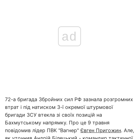
ad
72-а бригада Збройних сил РФ зазнала розгромних
втрат і під натиском 3-ї окремої штурмової
бригади ЗСУ втекла зі своїх позицій на
Бахмутському напрямку. Про це 9 травня
повідомив лідер ПВК "Вагнер"
Євген Пригожин
. Але,
як уточнив Андрій Білецький - командир тактичної