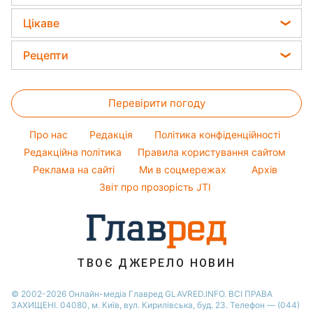
Новини Дніпра
Модні помилки
Прання
Філіп Кіркоров
Грошова допомога
Цікаве
Новини Рівного
Новини моди
Олена Зеленська
Новини Тернополя
Головоломки
Поради від Андре Тана
Рецепти
Ані Лорак
Новини Запоріжжя
Тести по картинці
Жіночі стрижки
Закуски
Кейт Міддлтон
Новини Житомира
Оптичні ілюзії
Фарбування волосся
Перевірити погоду
Салати
Алла Пугачова
Новини Одеси
Народні прикмети
Прості страви
Максим Галкін
Про нас
Редакція
Політика конфіденційності
Усе про шоу-бізнес
Легкі десерти
Настя Каменських
Редакційна політика
Правила користування сайтом
Реклама на сайті
Ми в соцмережах
Архів
Напої
Віталій Козловський
Звіт про прозорість JTI
Святкове меню
Потап
Софія Ротару
Ольга Сумська
ТВОЄ ДЖЕРЕЛО НОВИН
© 2002-2026 Онлайн-медіа Главред GLAVRED.INFO. ВСІ ПРАВА
ЗАХИЩЕНІ. 04080, м. Київ, вул. Кирилівська, буд. 23. Телефон — (044)