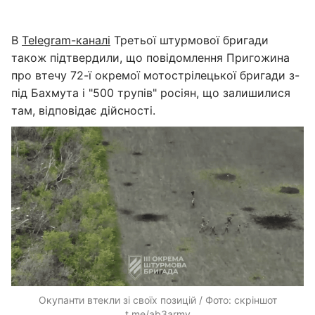
В
Telegram-каналі
Третьої штурмової бригади
також підтвердили, що повідомлення Пригожина
про втечу 72-ї окремої мотострілецької бригади з-
під Бахмута і "500 трупів" росіян, що залишилися
там, відповідає дійсності.
Окупанти втекли зі своїх позицій / Фото: скріншот
t.me/ab3army