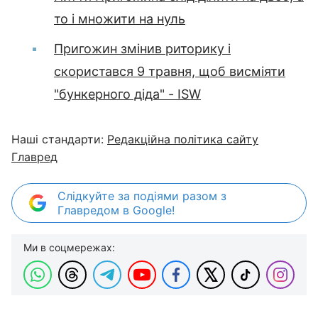
то і множити на нуль
Пригожин змінив риторику і
скористався 9 травня, щоб висміяти
"бункерного діда" - ISW
Наші стандарти:
Редакційна політика сайту
Главред
Слідкуйте за подіями разом з
Главредом в Google!
Ми в соцмережах: