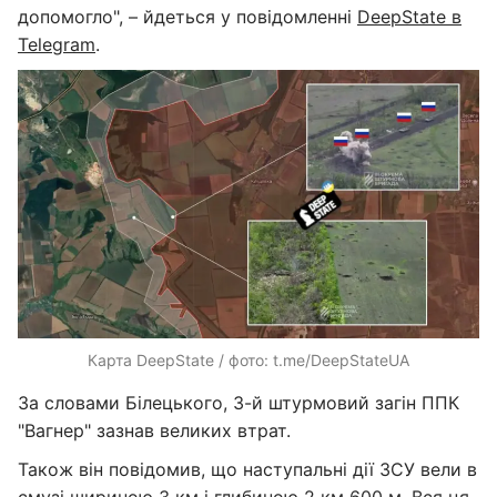
допомогло", – йдеться у повідомленні
DeepState в
Telegram
.
Карта DeepState / фото: t.me/DeepStateUA
За словами Білецького, 3-й штурмовий загін ППК
"Вагнер" зазнав великих втрат.
Також він повідомив, що наступальні дії ЗСУ вели в
смузі шириною 3 км і глибиною 2 км 600 м. Вся ця