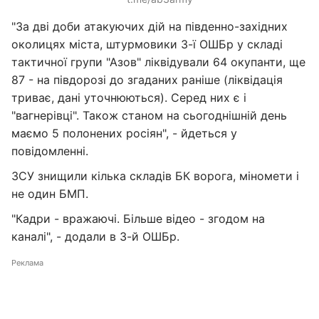
"За дві доби атакуючих дій на південно-західних
околицях міста, штурмовики 3-ї ОШБр у складі
тактичної групи "Азов" ліквідували 64 окупанти, ще
87 - на півдорозі до згаданих раніше (ліквідація
триває, дані уточнюються). Серед них є і
"вагнерівці". Також станом на сьогоднішній день
маємо 5 полонених росіян", - йдеться у
повідомленні.
ЗСУ знищили кілька складів БК ворога, міномети і
не один БМП.
"Кадри - вражаючі. Більше відео - згодом на
каналі", - додали в 3-й ОШБр.
Реклама