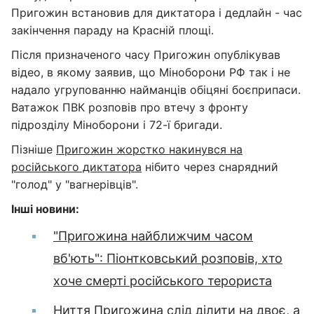
Пригожин встановив для диктатора і дедлайн - час
закінчення параду на Красній площі.
Після призначеного часу Пригожин опублікував
відео, в якому заявив, що Міноборони РФ так і не
надало угрупованню найманців обіцяні боєприпаси.
Ватажок ПВК розповів про втечу з фронту
підрозділу Міноборони і 72-ї бригади.
Пізніше
Пригожин жорстко накинувся на
російського диктатора
нібито через снарядний
"голод" у "вагнерівців".
Інші новини:
"Пригожина найближчим часом
вб'ють": Піонтковський розповів, хто
хоче смерті російського терориста
Ниття Пригожина слід ділити на двоє, а