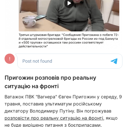
Пригожин розповів про реальну
ситуацію на фронті
Ватажок ПВК "Вагнера" Євген Пригожин у середу, 9
травня, поставив ультиматум російському
диктатору Володимиру Путіну. Він погрожував
розповісти про реальну ситуацію на фронті
, якщо
не буде вирішено питання з боєприпасами.