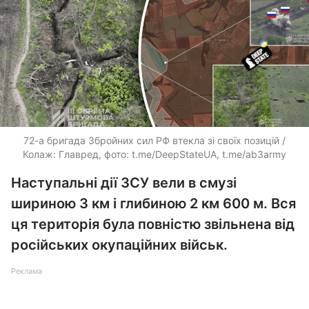
​72-а бригада Збройних сил РФ втекла зі своїх позицій /
Колаж: Главред, фото: t.me/DeepStateUA, t.me/ab3army
Наступальні дії ЗСУ вели в смузі
шириною 3 км і глибиною 2 км 600 м. Вся
ця територія була повністю звільнена від
російських окупаційних військ.
Реклама