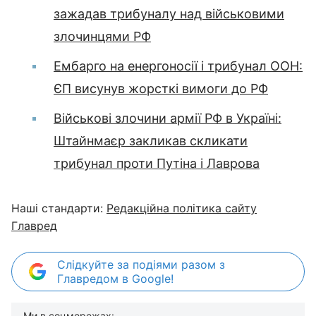
зажадав трибуналу над військовими
злочинцями РФ
Ембарго на енергоносії і трибунал ООН:
ЄП висунув жорсткі вимоги до РФ
Військові злочини армії РФ в Україні:
Штайнмаєр закликав скликати
трибунал проти Путіна і Лаврова
Наші стандарти:
Редакційна політика сайту
Главред
Слідкуйте за подіями разом з
Главредом в Google!
Ми в соцмережах: