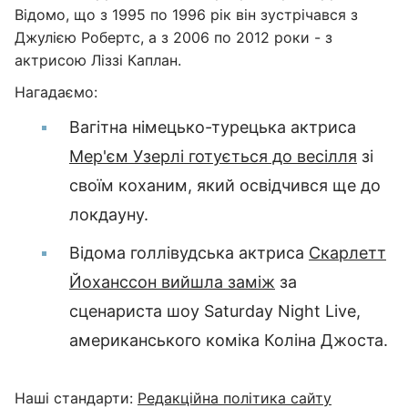
Відомо, що з 1995 по 1996 рік він зустрічався з
Джулією Робертс, а з 2006 по 2012 роки - з
актрисою Ліззі Каплан.
Нагадаємо:
Вагітна німецько-турецька актриса
Мер'єм Узерлі готується до весілля
зі
своїм коханим, який освідчився ще до
локдауну.
Відома голлівудська актриса
Скарлетт
Йоханссон вийшла заміж
за
сценариста шоу Saturday Night Live,
американського коміка Коліна Джоста.
Наші стандарти:
Редакційна політика сайту