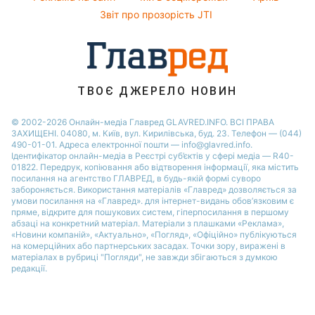
Усе про шоу-бізнес
Новини Тернополя
Звіт про прозорість JTI
Новини Рівного
Новини Житомира
Новини Запоріжжя
ТВОЄ ДЖЕРЕЛО НОВИН
Новини Одеси
© 2002-2026 Онлайн-медіа Главред GLAVRED.INFO. ВСІ ПРАВА
ЗАХИЩЕНІ. 04080, м. Київ, вул. Кирилівська, буд. 23. Телефон — (044)
490-01-01. Адреса електронної пошти — info@glavred.info.
Ідентифікатор онлайн-медіа в Реєстрі суб’єктів у сфері медіа — R40-
01822.
Передрук, копіювання або відтворення інформації, яка містить
посилання на агентство ГЛАВРЕД, в будь-якій формi суворо
забороняється. Використання матеріалів «Главред» дозволяється за
умови посилання на «Главред». для інтернет-видань обов’язковим є
пряме, відкрите для пошукових систем, гіперпосилання в першому
абзаці на конкретний матеріал. Матеріали з плашками «Реклама»,
«Новини компаній», «Актуально», «Погляд», «Офіційно» публікуються
на комерційних або партнерських засадах. Точки зору, виражені в
матеріалах в рубриці "Погляди", не завжди збігаються з думкою
редакції.