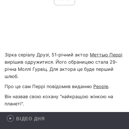
Зірка серіалу Друзі, 51-річний актор
Меттью Перрі
вирішив одружитися. Його обраницею стала 29-
річна Моллі Гурвіц. Для актора це буде перший
шлюб.
Про це сам Перрі повідомив виданню
People
.
Він назвав свою кохану "найкращою жінкою на
планеті".
ВІДЕО ДНЯ