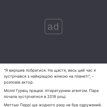
ad
"Я вирішив побратися. На щастя, весь цей час я
зустрічався з найкращою жінкою на планеті", –
розповів актор.
Моллі Гурвіц працює літературним агентом. Пара
почала зустрічатися в 2018 році.
Меттью Перрі ще жодного разу не був одружений.