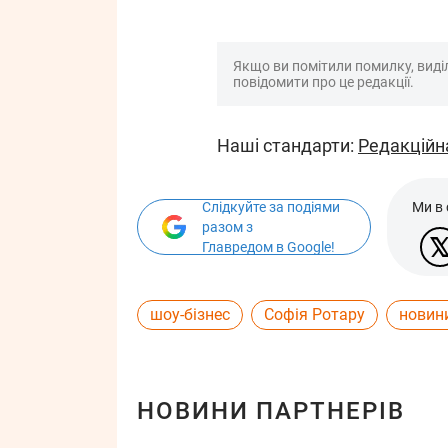
Якщо ви помітили помилку, виділі
повідомити про це редакції.
Наші стандарти:
Редакційн
Слідкуйте за подіями
Ми в
разом з
Главредом в Google!
шоу-бізнес
Софія Ротару
новини
НОВИНИ ПАРТНЕРІВ