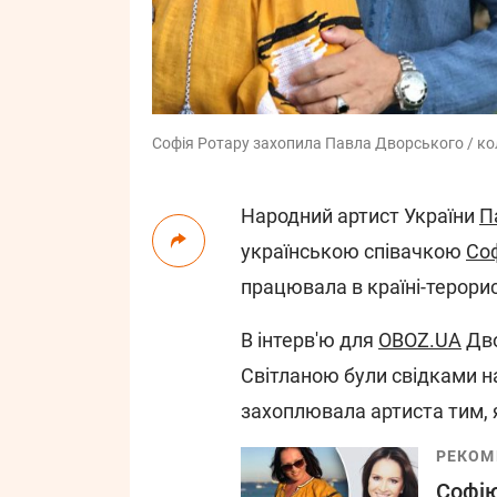
Софія Ротару захопила Павла Дворського / колаж
Народний артист України
П
українською співачкою
Со
працювала в країні-терорис
В інтерв'ю для
OBOZ.UA
Дво
Світланою були свідками на
захоплювала артиста тим, 
РЕКОМ
Софію