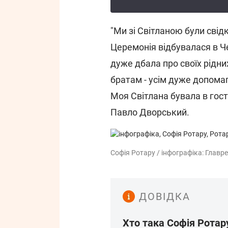
"Ми зі Світланою були свід
Церемонія відбувалася в Ч
дуже дбала про своїх рідних
братам - усім дуже допома
Моя Світлана бувала в гост
Павло Дворський.
Софія Ротару / інфографіка: Главр
ДОВІДКА
Хто така Софія Ротар