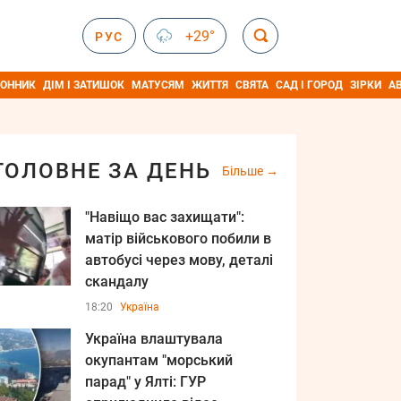
+29°
РУС
ОННИК
ДІМ І ЗАТИШОК
МАТУСЯМ
ЖИТТЯ
СВЯТА
САД І ГОРОД
ЗІРКИ
А
ГОЛОВНЕ ЗА ДЕНЬ
Більше
"Навіщо вас захищати":
матір військового побили в
автобусі через мову, деталі
скандалу
18:20
Україна
Україна влаштувала
окупантам "морський
парад" у Ялті: ГУР