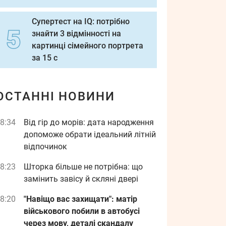
Супертест на IQ: потрібно
знайти 3 відмінності на
картинці сімейного портрета
за 15 с
ОСТАННІ НОВИНИ
8:34
Від гір до морів: дата народження
допоможе обрати ідеальний літній
відпочинок
8:23
Шторка більше не потрібна: що
замінить завісу й скляні двері
8:20
"Навіщо вас захищати": матір
військового побили в автобусі
через мову, деталі скандалу