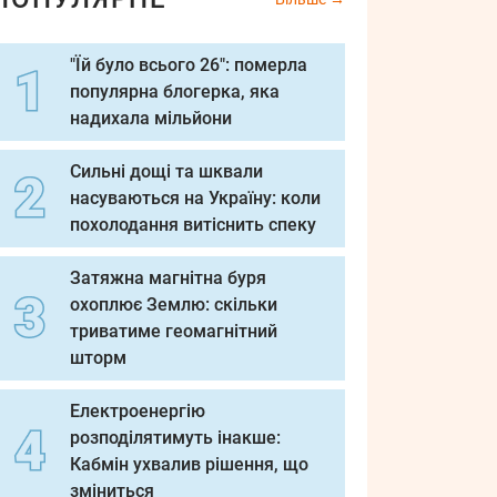
"Їй було всього 26": померла
популярна блогерка, яка
надихала мільйони
Сильні дощі та шквали
насуваються на Україну: коли
похолодання витіснить спеку
Затяжна магнітна буря
охоплює Землю: скільки
триватиме геомагнітний
шторм
Електроенергію
розподілятимуть інакше:
Кабмін ухвалив рішення, що
зміниться