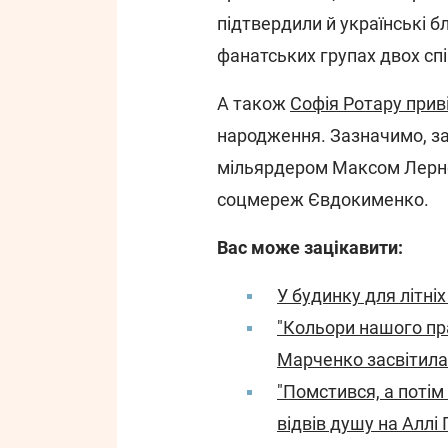
підтвердили й українські б
фанатських групах двох сп
А також
Софія Ротару при
народження. Зазначимо, за
мільярдером Максом Лерне
соцмереж Євдокименко.
Вас може зацікавити:
У будинку для літні
"Кольори нашого пра
Марченко засвітила
"Помстився, а потім
відвів душу на Аллі