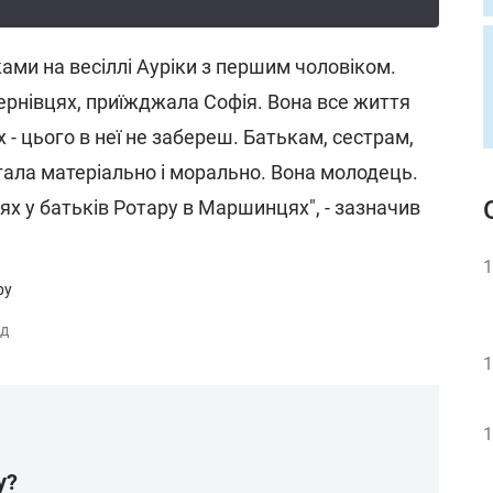
ками на весіллі Ауріки з першим чоловіком.
ернівцях, приїжджала Софія. Вона все життя
 - цього в неї не забереш. Батькам, сестрам,
гала матеріально і морально. Вона молодець.
ях у батьків Ротару в Маршинцях", - зазначив
1
ед
1
1
у?