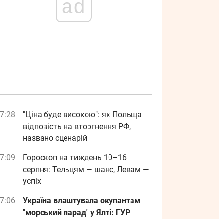
ad
7:28
"Ціна буде високою": як Польща
відповість на вторгнення РФ,
названо сценарій
7:09
Гороскоп на тиждень 10–16
серпня: Тельцям — шанс, Левам —
успіх
7:06
Україна влаштувала окупантам
"морський парад" у Ялті: ГУР