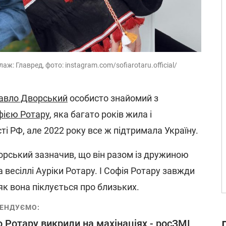
: Главред, фото: instagram.com/sofiarotaru.official/
авло Дворський
особисто знайомий з
фією Ротару
, яка багато років жила і
ті РФ, але 2022 року все ж підтримала Україну.
рський зазначив, що він разом із дружиною
 весіллі Ауріки Ротару. І Софія Ротару завжди
як вона піклується про близьких.
ЕНДУЄМО:
 Ротару викрили на махінаціях - росЗМІ