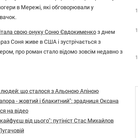
логери в Мережі, які обговорювали у
1
івачок.
1
вітала свою онуку Соню Євдокименко
з днем
раз Соня живе в США і зустрічається з
ром, про роман стало відомо зовсім недавно з
1
х людей: що сталося з Альоною Апіною
пора - жовтий і блакитний": зрадниця Оксана
ся на відео
 кайфуєш від цього": путініст Стас Михайлов
 Пугачовій