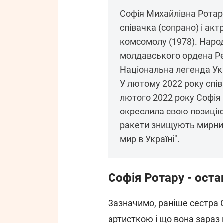
Софія Михайлівна Ротару
співачка (сопрано) і ак
комсомолу (1978). Наро
молдавського ордена Рес
Національна легенда Укр
У лютому 2022 року спів
лютого 2022 року Софія 
окреслила свою позицію 
ракети знищують мирних 
мир в Україні".
Софія Ротару - оста
Зазначимо, раніше сестра С
артисткою і що
вона зараз 