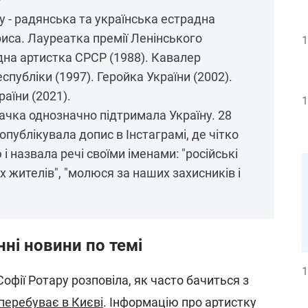
 - радянська та українська естрадна
триса. Лауреатка премії Ленінського
1
дна артистка СРСР (1988). Кавалер
публіки (1997). Геройка України (2002).
аїни (2021).
1
ачка однозначно підтримала Україну. 28
опублікувала допис в Інстаграмі, де чітко
і назвала речі своїми іменами: "російські
жителів", "молюся за наших захисників і
нні новини по темі
1
офії Ротару розповіла, як часто бачиться з
перебуває в Києві
. Інформацію про артистку