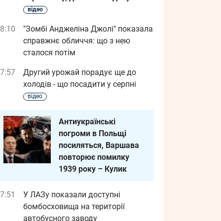
відео
8:10
"Зомбі Анджеліна Джолі" показала
справжнє обличчя: що з нею
сталося потім
7:57
Другий урожай порадує ще до
холодів - що посадити у серпні
відео
Антиукраїнські
погроми в Польщі
посиляться, Варшава
повторює помилку
1939 року – Кулик
7:51
У ЛАЗу показали доступні
бомбосховища на території
автобусного заводу