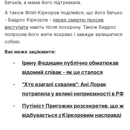
батьків, а мама його підтримала.
А також Філіп Кіркоров поділився, що його батько
- Бедрос Кіркоров -
перед смертю просив
виступати
навіть після похорону. Також Бедрос
попросив його жити яскраво і завжди залишатися
собою.
Вас може зацікавити:
Ірину Федишин публічно обматюкав
відомий співак - як це сталося
"Хто взагалі схвалив": Ані Лорак
потрапила у великі неприємності в РФ
Путініст Пригожин розсекретив, що ж
відбувається з Кіркоровим насправді