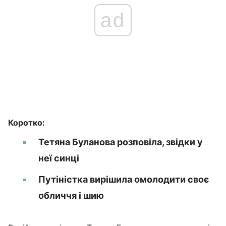
ad
Коротко:
Тетяна Буланова розповіла, звідки у
неї синці
Путіністка вирішила омолодити своє
обличчя і шию