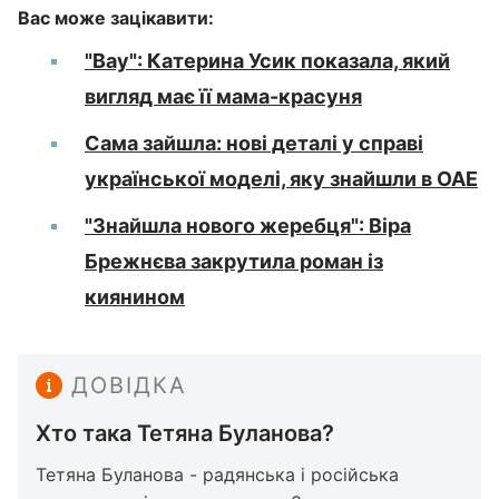
Вас може зацікавити:
"Вау": Катерина Усик показала, який
вигляд має її мама-красуня
Сама зайшла: нові деталі у справі
української моделі, яку знайшли в ОАЕ
"Знайшла нового жеребця": Віра
Брежнєва закрутила роман із
киянином
ДОВІДКА
Хто така Тетяна Буланова?
Тетяна Буланова - радянська і російська