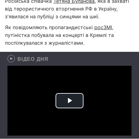
Російська співачка
Тетяна Буланова
, яка в захваті
від терористичного вторгнення РФ в Україну,
з'явилася на публіці з синцями на шиї.
Як повідомляють пропагандистські
росЗМІ
,
путіністка побувала на концерті в Кремлі та
поспілкувалася з журналістами.
ВІДЕО ДНЯ