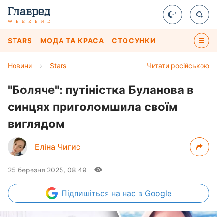
STARS
МОДА ТА КРАСА
СТОСУНКИ
Новини
›
Stars
Читати російською
"Боляче": путіністка Буланова в
синцях приголомшила своїм
виглядом
Еліна Чигис
25 березня 2025, 08:49
Підпишіться
на нас в Google