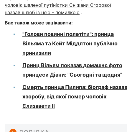
чоловік шаленої путіністки Сніжани Єгорової
назвав шлюб із нею - помилкою
.
Вас також може зацікавити:
"Голови повинні полетіти": принца
Вільяма та Кейт Міддлтон публічно
принизили
Принц Вільям показав домашнє фото
принцеси Діани: "Сьогодні та щодня"
Смерть принца Пилипа: біограф назвав
хворобу, від якої помер чоловік
Єлизавети II