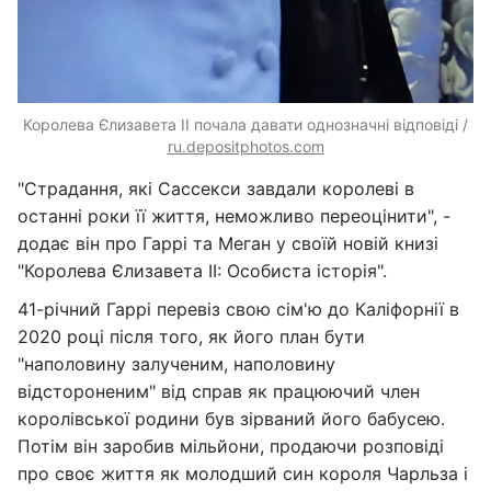
Королева Єлизавета II почала давати однозначні відповіді /
ru.depositphotos.com
"Страдання, які Сассекси завдали королеві в
останні роки її життя, неможливо переоцінити", -
додає він про Гаррі та Меган у своїй новій книзі
"Королева Єлизавета II: Особиста історія".
41-річний Гаррі перевіз свою сім'ю до Каліфорнії в
2020 році після того, як його план бути
"наполовину залученим, наполовину
відстороненим" від справ як працюючий член
королівської родини був зірваний його бабусею.
Потім він заробив мільйони, продаючи розповіді
про своє життя як молодший син короля Чарльза і