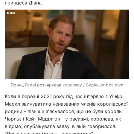
принцеса Діана.
Принц Гаррі розчарував королеву / Скріншот bbc.com
Коли в березні 2021 року під час інтерв'ю з Уїнфрі
Маркл звинуватила неназваних членів королівської
родини - пізніше з'ясувалося, що це були король
Чарльз і Кейт Міддлтон - у расизмі, королева, як
відомо, опублікувала заяву, в якій говорилося:
"Деякі спогади можуть відрізнятися".