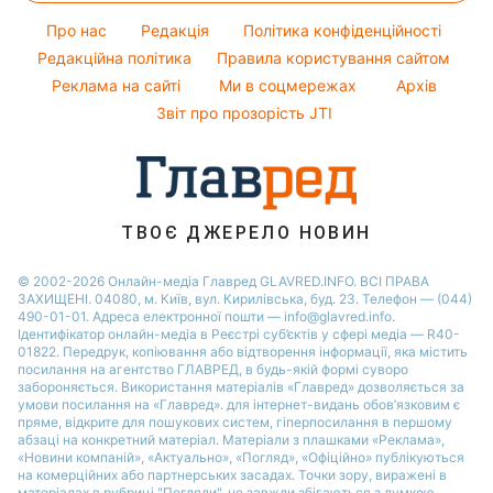
Легкі десерти
Погода на сьогодні
Про нас
Редакція
Політика конфіденційності
Напої
Погода на завтра
Редакційна політика
Правила користування сайтом
Святкове меню
Реклама на сайті
Ми в соцмережах
Архів
Пилова буря
Звіт про прозорість JTI
ТВОЄ ДЖЕРЕЛО НОВИН
© 2002-2026 Онлайн-медіа Главред GLAVRED.INFO. ВСІ ПРАВА
ЗАХИЩЕНІ. 04080, м. Київ, вул. Кирилівська, буд. 23. Телефон — (044)
490-01-01. Адреса електронної пошти — info@glavred.info.
Ідентифікатор онлайн-медіа в Реєстрі суб’єктів у сфері медіа — R40-
01822.
Передрук, копіювання або відтворення інформації, яка містить
посилання на агентство ГЛАВРЕД, в будь-якій формi суворо
забороняється. Використання матеріалів «Главред» дозволяється за
умови посилання на «Главред». для інтернет-видань обов’язковим є
пряме, відкрите для пошукових систем, гіперпосилання в першому
абзаці на конкретний матеріал. Матеріали з плашками «Реклама»,
«Новини компаній», «Актуально», «Погляд», «Офіційно» публікуються
на комерційних або партнерських засадах. Точки зору, виражені в
матеріалах в рубриці "Погляди", не завжди збігаються з думкою