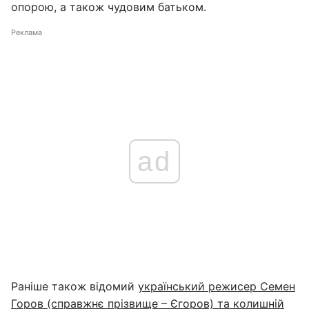
опорою, а також чудовим батьком.
Реклама
ad
Раніше також відомий
український режисер Семен
Горов (справжнє прізвище – Єгоров) та колишній