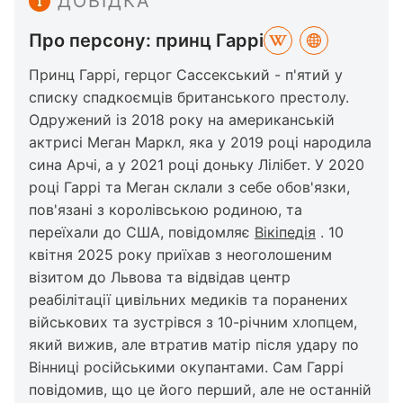
ДОВІДКА
Про персону: принц Гаррі
Принц Гаррі, герцог Сассекський - п'ятий у
списку спадкоємців британського престолу.
Одружений із 2018 року на американській
актрисі Меган Маркл, яка у 2019 році народила
сина Арчі, а у 2021 році доньку Лілібет. У 2020
році Гаррі та Меган склали з себе обов'язки,
пов'язані з королівською родиною, та
переїхали до США, повідомляє
Вікіпедія
. 10
квітня 2025 року приїхав з неоголошеним
візитом до Львова та відвідав центр
реабілітації цивільних медиків та поранених
військових та зустрівся з 10-річним хлопцем,
який вижив, але втратив матір після удару по
Вінниці російськими окупантами. Сам Гаррі
повідомив, що це його перший, але не останній