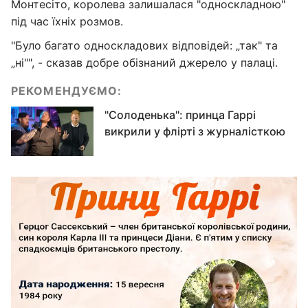
Монтесіто, королева залишалася "односкладною"
під час їхніх розмов.
"Було багато односкладових відповідей: „так" та
„ні"", - сказав добре обізнаний джерело у палаці.
РЕКОМЕНДУЄМО:
"Солоденька": принца Гаррі
викрили у флірті з журналісткою