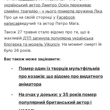
український актор Дмитро Оскін переживає
сімейну трагедію - у нього померла дружина Ліка
.
Про це на своїй сторінці у
Facebook
написав
ведучий та актор Петро Мага.
Також 27 травня стало відомо про те, що в
жахливій
ДТП загинула популярна українська
блогерка та модель Vikunciy
. На момент смерті їй
було 26 років.
Вас також може зацікавити:
Помер один із творців мультфільмів
про козаків: що відомо про видатного
аніматора
На очах у доньки: у 35 років помер
популярний британський актор і