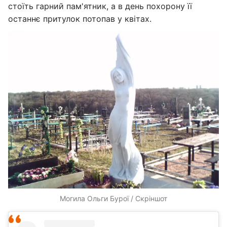
стоїть гарний пам'ятник, а в день похорону її
останнє притулок потопав у квітах.
Могила Ольги Бурої / Скріншот