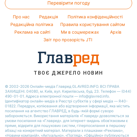
Перевірити погоду
Тести по картинці
Ані Лорак
Модні помилки
Оптичні ілюзії
Кейт Міддлтон
Про нас
Редакція
Політика конфіденційності
Новини моди
Народні прикмети
Алла Пугачова
Редакційна політика
Правила користування сайтом
Поради від Андре Тана
Реклама на сайті
Ми в соцмережах
Архів
Усе про шоу-бізнес
Максим Галкін
Звіт про прозорість JTI
Настя Каменських
Віталій Козловський
Потап
ТВОЄ ДЖЕРЕЛО НОВИН
© 2002-2026 Онлайн-медіа Главред GLAVRED.INFO. ВСІ ПРАВА
ЗАХИЩЕНІ. 04080, м. Київ, вул. Кирилівська, буд. 23. Телефон — (044)
490-01-01. Адреса електронної пошти — info@glavred.info.
Ідентифікатор онлайн-медіа в Реєстрі суб’єктів у сфері медіа — R40-
01822.
Передрук, копіювання або відтворення інформації, яка містить
посилання на агентство ГЛАВРЕД, в будь-якій формi суворо
забороняється. Використання матеріалів «Главред» дозволяється за
умови посилання на «Главред». для інтернет-видань обов’язковим є
пряме, відкрите для пошукових систем, гіперпосилання в першому
абзаці на конкретний матеріал. Матеріали з плашками «Реклама»,
«Новини компаній», «Актуально», «Погляд», «Офіційно» публікуються