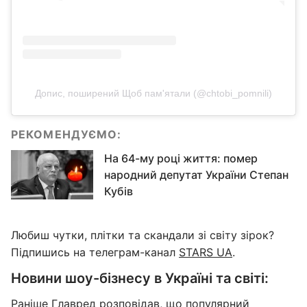
Допис, поширений Щоб пам'ятали (@chtobi_pomnili)
РЕКОМЕНДУЄМО:
На 64-му році життя: помер
народний депутат України Степан
Кубів
Любиш чутки, плітки та скандали зі світу зірок?
Підпишись на телеграм-канал
STARS UA
.
Новини шоу-бізнесу в Україні та світі:
Раніше
Главред
розповідав, що популярний