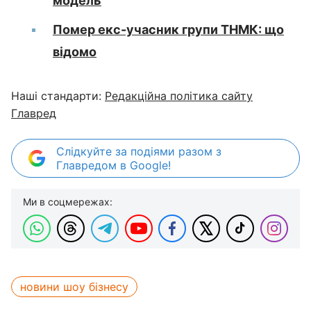
модель
Помер екс-учасник групи ТНМК: що
відомо
Наші стандарти:
Редакційна політика сайту
Главред
Слідкуйте за подіями разом з
Главредом в Google!
Ми в соцмережах:
новини шоу бізнесу