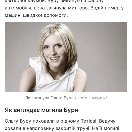
квіткової клумби. Буру викинуло з салону
автомобіля, вона загинула миттєво. Водій помер у
машині швидкої допомоги.
Як загинула Ольга Бура / Фото з мережі
Як виглядає могила Бури
Ольгу Буру поховали в рідному Тетієві. Ведучу
ховали в наполовину закритій труні. На її могилі