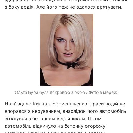
з боку водія. Але його теж не вдалося врятувати.
Ольга Бура була яскравою зіркою / Фото з мережі
На в'їзді до Києва з Бориспільської траси водій не
впорався з керуванням, внаслідок чого автомобіль
зіткнувся з бетонним відбійником. Потім
автомобіль відкинуло на бетонну огорожу