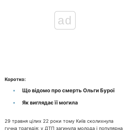
ad
Коротко:
Що відомо про смерть Ольги Бурої
Як виглядає її могила
29 травня цілих 22 роки тому Київ сколихнула
гучна трагедія: у
ДТП
загинула молода і популярна