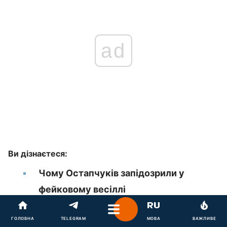
ad
Ви дізнаєтеся:
Чому Остапчуків запідозрили у
фейковому весіллі
Як відреагувала Катерина Остапчук
ГОЛОВНА
TELEGRAM
МОВА
ВАЖЛИВЕ