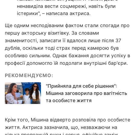
ненавиділа вести соцмережі, навіть були
істерики", – написала актриса.
Ще одним несподіваним фактом стали спогади про
першу акторську візитівку. За словами
знаменитості, записати її вдалося лише після 37
дублів, оскільки тоді страх перед камерою був
особливо сильним. Однак бажання досягти успіху в
професії допомогло їй подолати внутрішні бар'єри.
РЕКОМЕНДУЄМО:
"Прийняла для себе рішення":
Мішина заговорила про вагітність
та особисте життя
Крім того, Мішина відверто розповіла про особисте
життя. Актриса зазначила, що, незважаючи на
кілька пропозицій руки і серця, офіційно заміж