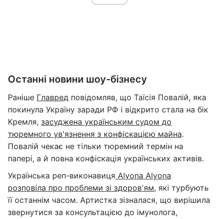
Останні новини шоу-бізнесу
Раніше
Главред
повідомляв, що Таїсія Повалій, яка
покинула Україну заради РФ і відкрито стала на бік
Кремля,
засуджена українським судом до
тюремного ув'язнення з конфіскацією майна
.
Повалій чекає не тільки тюремний термін на
папері, а й повна конфіскація українських активів.
Українська реп-виконавиця
Alyona Alyona
розповіла про проблеми зі здоров'ям
, які турбують
її останнім часом. Артистка зізналася, що вирішила
звернутися за консультацією до імунолога,