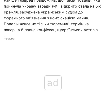
Раніше
Главред
повідомляв, що Таїсія Повалій, яка
покинула Україну заради РФ і відкрито стала на бік
Кремля,
засуджена українським судом до
тюремного ув'язнення з конфіскацією майна
.
Повалій чекає не тільки тюремний термін на
папері, а й повна конфіскація українських активів.
Реклама
ad