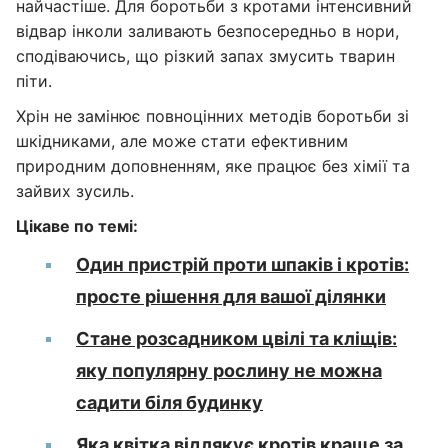
найчастіше. Для боротьби з кротами інтенсивний
відвар інколи заливають безпосередньо в нори,
сподіваючись, що різкий запах змусить тварин
піти.
Хрін не замінює повноцінних методів боротьби зі
шкідниками, але може стати ефективним
природним доповненням, яке працює без хімії та
зайвих зусиль.
Цікаве по темі:
Один пристрій проти шпаків і кротів:
просте рішення для вашої ділянки
Стане розсадником цвілі та кліщів:
яку популярну рослину не можна
садити біля будинку
Яка квітка відлякує кротів краще за