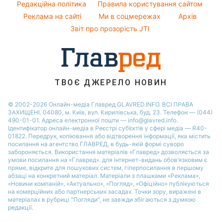
Легкі десерти
Редакційна політика
Правила користування сайтом
Новини Черкаси
Софія Ротару
Реклама на сайті
Ми в соцмережах
Архів
Напої
Новини Рівного
Ольга Сумська
Звіт про прозорість JTI
Святкове меню
Філіп Кіркоров
ТВОЄ ДЖЕРЕЛО НОВИН
© 2002-2026 Онлайн-медіа Главред GLAVRED.INFO. ВСІ ПРАВА
ЗАХИЩЕНІ. 04080, м. Київ, вул. Кирилівська, буд. 23. Телефон — (044)
490-01-01. Адреса електронної пошти — info@glavred.info.
Ідентифікатор онлайн-медіа в Реєстрі суб’єктів у сфері медіа — R40-
01822.
Передрук, копіювання або відтворення інформації, яка містить
посилання на агентство ГЛАВРЕД, в будь-якій формi суворо
забороняється. Використання матеріалів «Главред» дозволяється за
умови посилання на «Главред». для інтернет-видань обов’язковим є
пряме, відкрите для пошукових систем, гіперпосилання в першому
абзаці на конкретний матеріал. Матеріали з плашками «Реклама»,
«Новини компаній», «Актуально», «Погляд», «Офіційно» публікуються
на комерційних або партнерських засадах. Точки зору, виражені в
матеріалах в рубриці "Погляди", не завжди збігаються з думкою
редакції.