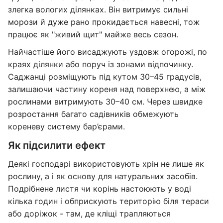
злегка вологих ділянках. Він витримує сильні
морози й дуже рано прокидається навесні, тож
працює як "живий щит" майже весь сезон.
Найчастіше його висаджують уздовж огорожі, по
краях ділянки або поруч із зонами відпочинку.
Саджанці розміщують під кутом 30–45 градусів,
залишаючи частину кореня над поверхнею, а між
рослинами витримують 30–40 см. Через швидке
розростання багато садівників обмежують
кореневу систему бар’єрами.
Як підсилити ефект
Деякі господарі використовують хрін не лише як
рослину, а і як основу для натуральних засобів.
Подрібнене листя чи корінь настоюють у воді
кілька годин і обприскують територію біля тераси
або доріжок - там, де кліщі трапляються