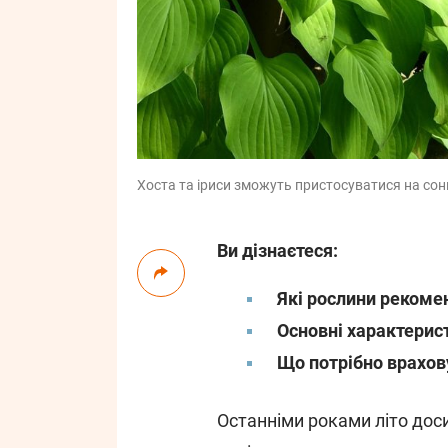
Хоста та іриси зможуть пристосуватися на сонц
Ви дізнаєтеся:
Які рослини рекоме
Основні характерист
Що потрібно врахову
Останніми роками літо дос