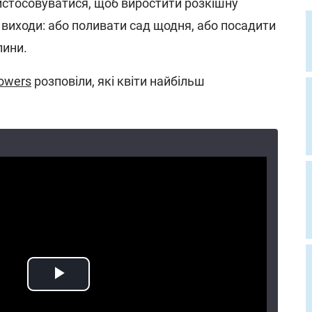
истосовуватися, щоб виростити розкішну
а виходи: або поливати сад щодня, або посадити
лини.
lowers
розповіли, які квіти найбільш