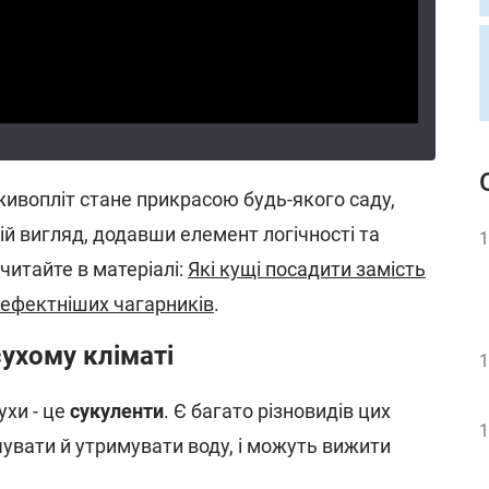
живопліт стане прикрасою будь-якого саду,
ій вигляд, додавши елемент логічності та
1
читайте в матеріалі:
Які кущі посадити замість
йефектніших чагарників
.
сухому кліматі
1
ухи - це
сукуленти
. Є багато різновидів цих
1
чувати й утримувати воду, і можуть вижити