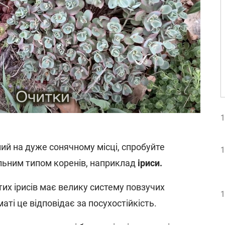
1
ий на дуже сонячному місці, спробуйте
1
льним типом коренів, наприклад
іриси.
их ірисів має велику систему повзучих
1
аті це відповідає за посухостійкість.