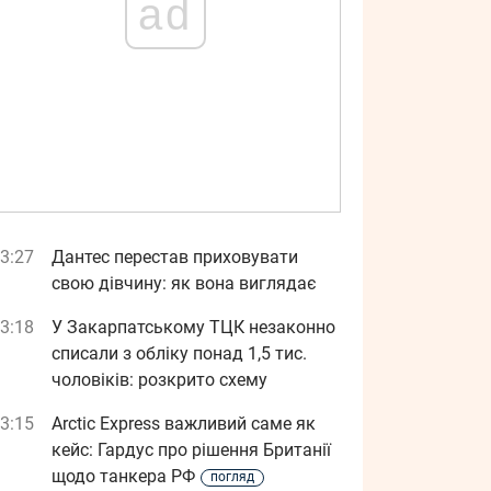
ad
3:27
Дантес перестав приховувати
свою дівчину: як вона виглядає
3:18
У Закарпатському ТЦК незаконно
списали з обліку понад 1,5 тис.
чоловіків: розкрито схему
3:15
Arctic Express важливий саме як
кейс: Гардус про рішення Британії
щодо танкера РФ
погляд