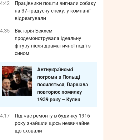
4:42
Працівники пошти вигнали собаку
на 37-градусну спеку: у компанії
відреагували
4:35
Вікторія Бекхем
продемонструвала ідеальну
фігуру після драматичної події з
сином
Антиукраїнські
погроми в Польщі
посиляться, Варшава
повторює помилку
1939 року – Кулик
4:17
Під час ремонту в будинку 1916
року знайшли щось незвичайне:
що сховали