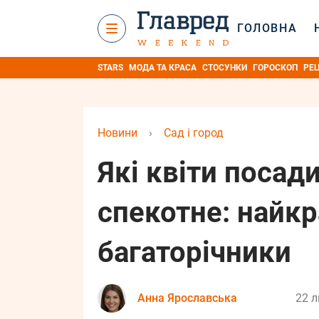
ГОЛОВНА
STARS
МОДА ТА КРАСА
СТОСУНКИ
ГОРОСКОП
РЕ
Новини
›
Сад і город
Які квіти посад
спекотне: найкр
багаторічники
Анна Ярославська
22 л