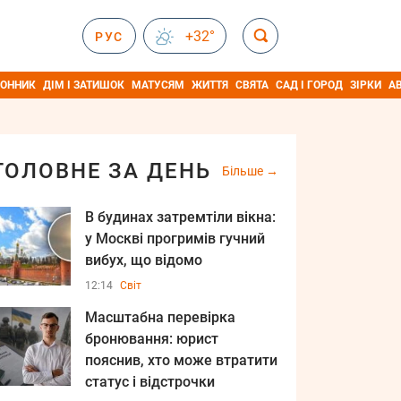
+32°
РУС
ОННИК
ДІМ І ЗАТИШОК
МАТУСЯМ
ЖИТТЯ
СВЯТА
САД І ГОРОД
ЗІРКИ
А
ГОЛОВНЕ ЗА ДЕНЬ
Більше
В будинах затремтіли вікна:
у Москві прогримів гучний
вибух, що відомо
12:14
Світ
Масштабна перевірка
бронювання: юрист
пояснив, хто може втратити
статус і відстрочки