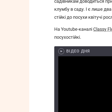
садівникам доводиться пр
клумбу в саду. І є лише дв
стійкі до посухи квітучі рос
На Youtube-каналі
Classy F
посухостійкі.
ВІДЕО ДНЯ