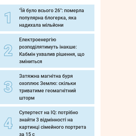
"Їй було всього 26": померла
популярна блогерка, яка
надихала мільйони
Електроенергію
розподілятимуть інакше:
Кабмін ухвалив рішення, що
зміниться
Затяжна магнітна буря
охоплює Землю: скільки
триватиме геомагнітний
шторм
Супертест на IQ: потрібно
знайти 3 відмінності на
картинці сімейного портрета
за 15 с