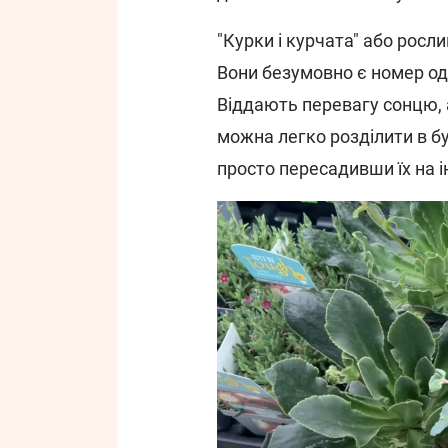
"Курки і курчата" або росли
Вони безумовно є номер оди
Віддають перевагу сонцю, а
можна легко розділити в б
просто пересадивши їх на і