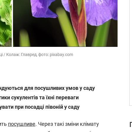
і / Колаж: Главред, фото: pixabay.com
ндуються для посушливих умов у саду
ики сукулентів та їхні переваги
вати при посадці півоній у саду
ить
посушливе
. Через такі зміни клімату