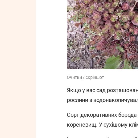
Очитки / скріншот
Якщо у вас сад розташован
рослини з водонакопичува
Сорт декоративних бородат
кореневищ. У сухішому клім