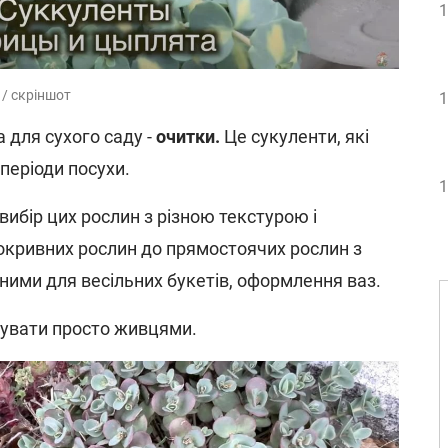
1
 / скріншот
1
 для сухого саду -
очитки.
Це сукуленти, які
періоди посухи.
1
ибір цих рослин з різною текстурою і
покривних рослин до прямостоячих рослин з
ними для весільних букетів, оформлення ваз.
увати просто живцями.