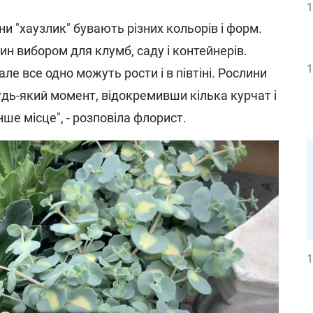
1
ни "хаузлик" бувають різних кольорів і форм.
н вибором для клумб, саду і контейнерів.
1
ле все одно можуть рости і в півтіні. Рослини
удь-який момент, відокремивши кілька курчат і
нше місце", - розповіла флорист.
1