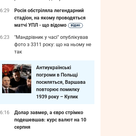
6:29
Росія обстріляла легендарний
стадіон, на якому проводяться
матчі УПЛ - що відомо
відео
6:23
"Мандрівник у часі" опублікував
фото з 3311 року: що на ньому не
так
Антиукраїнські
погроми в Польщі
посиляться, Варшава
повторює помилку
1939 року – Кулик
6:16
Долар завмер, а євро стрімко
подешевшав: курс валют на 10
серпня