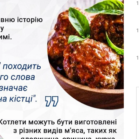
1
1
1