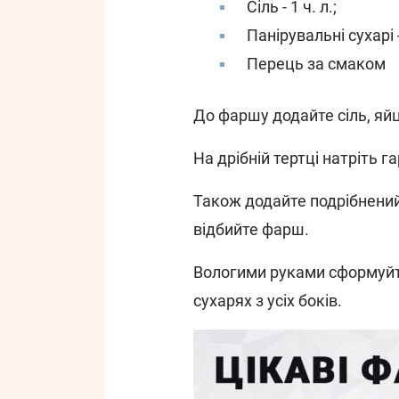
Сіль - 1 ч. л.;
Панірувальні сухарі -
Перець за смаком
До фаршу додайте сіль, яйц
На дрібній тертці натріть г
Також додайте подрібнений
відбийте фарш.
Вологими руками сформуйте
сухарях з усіх боків.