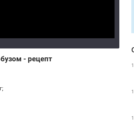
рбузом - рецепт
1
г;
1
1