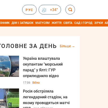
+34°
РУС
ОННИК
ДІМ І ЗАТИШОК
МАТУСЯМ
ЖИТТЯ
СВЯТА
САД І ГОРОД
ЗІРКИ
А
ГОЛОВНЕ ЗА ДЕНЬ
Більше
Україна влаштувала
окупантам "морський
парад" у Ялті: ГУР
оприлюднило відео
17:06
Війна
Росія обстріляла
легендарний стадіон, на
якому проводяться матчі