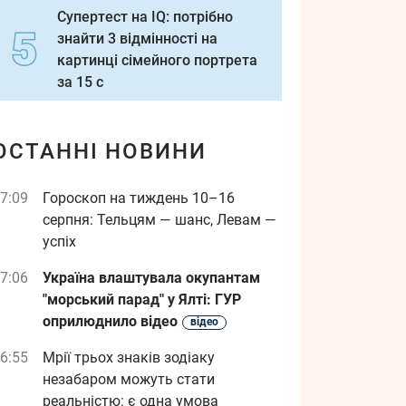
Супертест на IQ: потрібно
знайти 3 відмінності на
картинці сімейного портрета
за 15 с
ОСТАННІ НОВИНИ
7:09
Гороскоп на тиждень 10–16
серпня: Тельцям — шанс, Левам —
успіх
7:06
Україна влаштувала окупантам
"морський парад" у Ялті: ГУР
оприлюднило відео
відео
6:55
Мрії трьох знаків зодіаку
незабаром можуть стати
реальністю: є одна умова