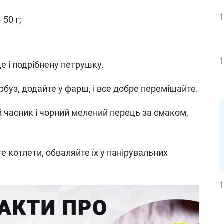
1
 50 г;
1
е і подрібнену петрушку.
арбуз, додайте у фарш, і все добре перемішайте.
 часник і чорний мелений перець за смаком,
 котлети, обваляйте їх у панірувальних
1