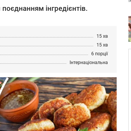
м поєднанням інгредієнтів.
15 хв
15 хв
6 порції
Інтернаціональна