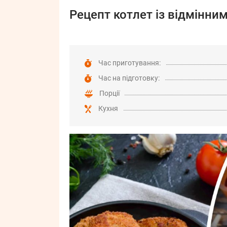
Рецепт котлет із відмінни
Час приготування:
Час на підготовку:
Порції
Кухня