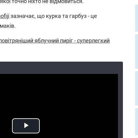
якої точно ніхто не відмовиться.
fiji
зазначає, що курка та гарбуз - це
маків.
овітряніший яблучний пиріг - суперлегкий