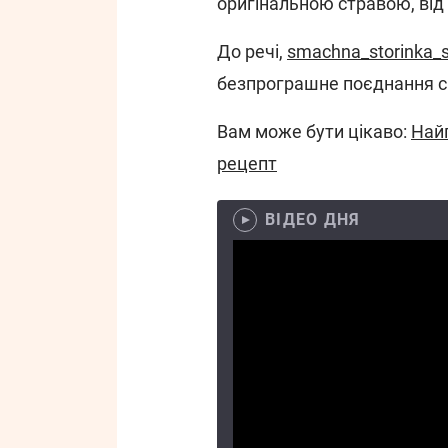
оригінальною стравою, від 
До речі,
smachna_storinka_so
безпрограшне поєднання с
Вам може бути цікаво:
Найп
рецепт
ВІДЕО ДНЯ