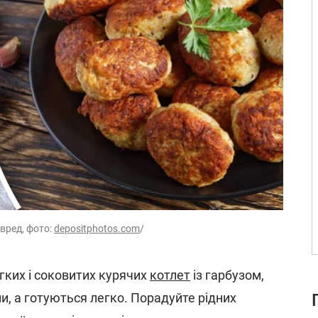
авред, фото:
depositphotos.com
/
ких і соковитих курячих
котлет
із гарбузом,
и, а готуються легко. Порадуйте рідних