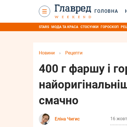
ГОЛОВНА
STARS
МОДА ТА КРАСА
СТОСУНКИ
ГОРОСКОП
РЕ
Новини
›
Рецепти
400 г фаршу і го
найоригінальні
смачно
16 жовт
Еліна Чигис