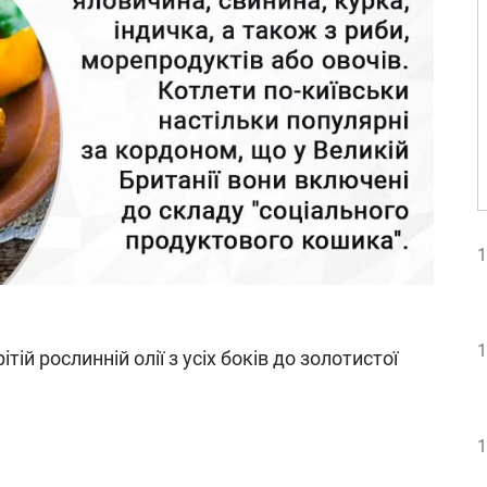
1
1
тій рослинній олії з усіх боків до золотистої
1