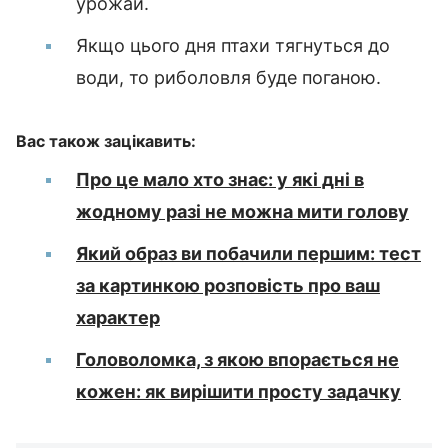
урожай.
Якщо цього дня птахи тягнуться до
води, то риболовля буде поганою.
Вас також зацікавить:
Про це мало хто знає: у які дні в
жодному разі не можна мити голову
Який образ ви побачили першим: тест
за картинкою розповість про ваш
характер
Головоломка, з якою впорається не
кожен: як вирішити просту задачку