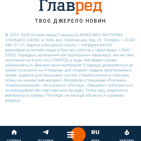
ТВОЄ ДЖЕРЕЛО НОВИН
© 2002-2026 Онлайн-медіа Главред GLAVRED.INFO. ВСІ ПРАВА
ЗАХИЩЕНІ. 04080, м. Київ, вул. Кирилівська, буд. 23. Телефон — (044)
490-01-01. Адреса електронної пошти — info@glavred.info.
Ідентифікатор онлайн-медіа в Реєстрі суб’єктів у сфері медіа — R40-
01822.
Передрук, копіювання або відтворення інформації, яка містить
посилання на агентство ГЛАВРЕД, в будь-якій формi суворо
забороняється. Використання матеріалів «Главред» дозволяється за
умови посилання на «Главред». для інтернет-видань обов’язковим є
пряме, відкрите для пошукових систем, гіперпосилання в першому
абзаці на конкретний матеріал. Матеріали з плашками «Реклама»,
«Новини компаній», «Актуально», «Погляд», «Офіційно» публікуються
на комерційних або партнерських засадах. Точки зору, виражені в
матеріалах в рубриці "Погляди", не завжди збігаються з думкою
редакції.
ГОЛОВНА
TELEGRAM
МОВА
ВАЖЛИВЕ