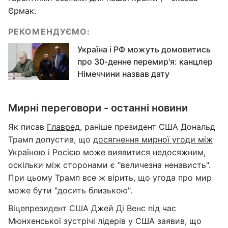
Єрмак.
РЕКОМЕНДУЄМО:
Україна і РФ можуть домовитись
про 30-денне перемир'я: канцлер
Німеччини назвав дату
Мирні переговори - останні новини
Як писав
Главред
, раніше президент США Дональд
Трамп допустив, що
досягнення мирної угоди між
Україною і Росією може виявитися недосяжним
,
оскільки між сторонами є "величезна ненависть".
При цьому Трамп все ж вірить, що угода про мир
може бути "досить близькою".
Віцепрезидент США Джей Ді Венс під час
Мюнхенської зустрічі лідерів у США заявив, що