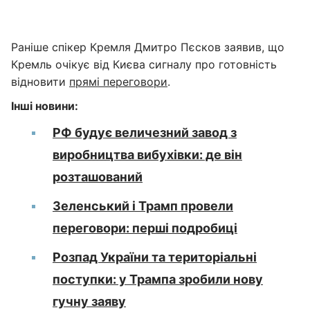
Раніше спікер Кремля Дмитро Пєсков заявив, що
Кремль очікує від Києва сигналу про готовність
відновити
прямі переговори
.
Інші новини:
РФ будує величезний завод з
виробництва вибухівки: де він
розташований
Зеленський і Трамп провели
переговори: перші подробиці
Розпад України та територіальні
поступки: у Трампа зробили нову
гучну заяву