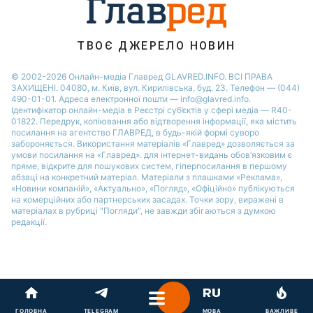
Новини Житомира
Новини Запоріжжя
ТВОЄ ДЖЕРЕЛО НОВИН
Новини Одеси
© 2002-2026 Онлайн-медіа Главред GLAVRED.INFO. ВСІ ПРАВА
ЗАХИЩЕНІ. 04080, м. Київ, вул. Кирилівська, буд. 23. Телефон — (044)
490-01-01. Адреса електронної пошти — info@glavred.info.
Ідентифікатор онлайн-медіа в Реєстрі суб’єктів у сфері медіа — R40-
01822.
Передрук, копіювання або відтворення інформації, яка містить
посилання на агентство ГЛАВРЕД, в будь-якій формi суворо
забороняється. Використання матеріалів «Главред» дозволяється за
умови посилання на «Главред». для інтернет-видань обов’язковим є
пряме, відкрите для пошукових систем, гіперпосилання в першому
абзаці на конкретний матеріал. Матеріали з плашками «Реклама»,
«Новини компаній», «Актуально», «Погляд», «Офіційно» публікуються
на комерційних або партнерських засадах. Точки зору, виражені в
матеріалах в рубриці "Погляди", не завжди збігаються з думкою
редакції.
ГОЛОВНА
TELEGRAM
МОВА
ВАЖЛИВЕ