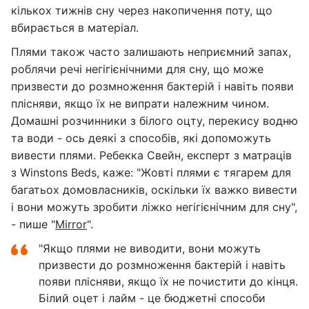
кількох тижнів сну через накопичення поту, що
вбирається в матеріал.
Плями також часто залишають неприємний запах,
роблячи речі негігієнічними для сну, що може
призвести до розмноження бактерій і навіть появи
плісняви, якщо їх не випрати належним чином.
Домашні розчинники з білого оцту, перекису водню
та води - ось деякі з способів, які допоможуть
вивести плями. Ребекка Свейн, експерт з матраців
з Winstons Beds, каже: "Жовті плями є тягарем для
багатьох домовласників, оскільки їх важко вивести
і вони можуть зробити ліжко негігієнічним для сну",
- пише "
Mirror
".
"Якщо плями не виводити, вони можуть
призвести до розмноження бактерій і навіть
появи плісняви, якщо їх не почистити до кінця.
Білий оцет і лайм - це бюджетні способи