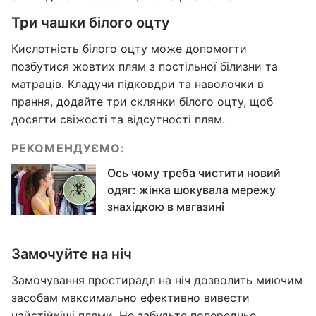
Три чашки білого оцту
Кислотність білого оцту може допомогти
позбутися жовтих плям з постільної білизни та
матраців. Кладучи підковдри та наволочки в
прання, додайте три склянки білого оцту, щоб
досягти свіжості та відсутності плям.
РЕКОМЕНДУЄМО:
Ось чому треба чистити новий
одяг: жінка шокувала мережу
знахідкою в магазині
Замочуйте на ніч
Замочування простирадл на ніч дозволить миючим
засобам максимально ефективно вивести
найстійкіші плями. Не забудьте попередньо