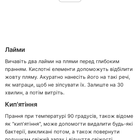
Лайми
Вичавіть два лайми на плями перед глибоким
пранням. Кислотні елементи допоможуть відбілити
жовту пляму. Акуратно нанесіть його на такі речі,
як матраци, щоб не зіпсувати їх. Залиште на 30
хвилин, а потім витріть.
Кип'ятіння
Прання при температурі 90 градусів, також відоме
як "кип'ятіння", може допомогти видалити будь-які
бактерії, викликані потом, а також повернути
подушкам свіжий запах і відчуття свіжості.