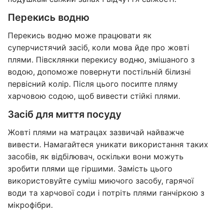
Перекись водню
Перекись водню може працювати як
суперчистячий засіб, коли мова йде про жовті
плями. Півсклянки перекису водню, змішаного з
водою, допоможе повернути постільній білизні
первісний колір. Після цього посипте пляму
харчовою содою, щоб вивести стійкі плями.
Засіб для миття посуду
Жовті плями на матрацах зазвичай найважче
вивести. Намагайтеся уникати використання таких
засобів, як відбілювач, оскільки вони можуть
зробити плями ще гіршими. Замість цього
використовуйте суміш миючого засобу, гарячої
води та харчової соди і потріть плями ганчіркою з
мікрофібри.