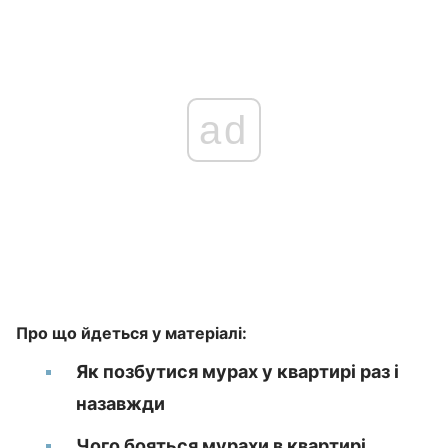
ad
Про що йдеться у матеріалі:
Як позбутися мурах у квартирі раз і
назавжди
Чого бояться мурахи в квартирі