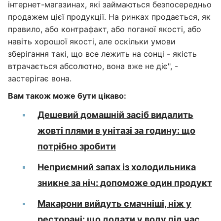
інтернет-магазинах, які займаються безпосередньо
продажем цієї продукції. На ринках продається, як
правило, або контрафакт, або поганої якості, або
навіть хорошої якості, але оскільки умови
зберігання такі, що все лежить на сонці - якість
втрачається абсолютно, вона вже не діє", -
застерігає вона.
Вам також може бути цікаво:
Дешевий домашній засіб видалить
жовті плями в унітазі за годину: що
потрібно зробити
Неприємний запах із холодильника
зникне за ніч: допоможе один продукт
Макарони вийдуть смачніші, ніж у
ресторані: що додати у воду під час