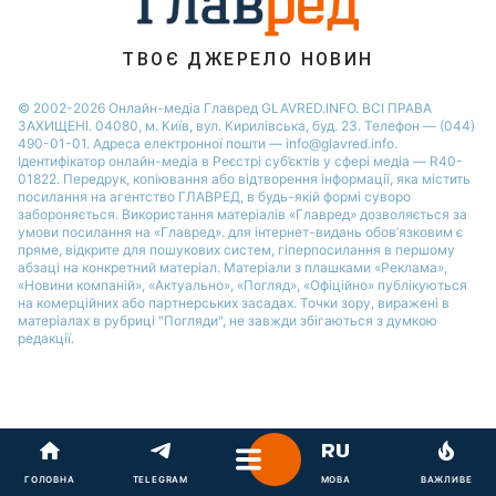
Новини Рівного
Новини Одеси
ТВОЄ ДЖЕРЕЛО НОВИН
Новини Запоріжжя
© 2002-2026 Онлайн-медіа Главред GLAVRED.INFO. ВСІ ПРАВА
ЗАХИЩЕНІ. 04080, м. Київ, вул. Кирилівська, буд. 23. Телефон — (044)
490-01-01. Адреса електронної пошти — info@glavred.info.
Ідентифікатор онлайн-медіа в Реєстрі суб’єктів у сфері медіа — R40-
01822.
Передрук, копіювання або відтворення інформації, яка містить
посилання на агентство ГЛАВРЕД, в будь-якій формi суворо
забороняється. Використання матеріалів «Главред» дозволяється за
умови посилання на «Главред». для інтернет-видань обов’язковим є
пряме, відкрите для пошукових систем, гіперпосилання в першому
абзаці на конкретний матеріал. Матеріали з плашками «Реклама»,
«Новини компаній», «Актуально», «Погляд», «Офіційно» публікуються
на комерційних або партнерських засадах. Точки зору, виражені в
матеріалах в рубриці "Погляди", не завжди збігаються з думкою
редакції.
ГОЛОВНА
TELEGRAM
МОВА
ВАЖЛИВЕ