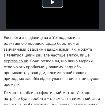
Експерти з садівництва з Yel поділилися
ефективною порадою щодо боротьби зі
звичайними садовими шкідниками, які можуть
з'являтися цілий рік, але частіше влітку, пише
express.co.uk
. Вони розповіли, що якщо мурахи
створюють проблеми у вашому саду або
проникають у ваш дім, одними з найкращих
природних засобів відлякування є сильні цитрусові
аромати.
Лимон – особливо ефективний метод. Усе, що
потрібно буде зробити – це змішати лимонний сік з
водою та розбризкати суміш навколо мурашиних