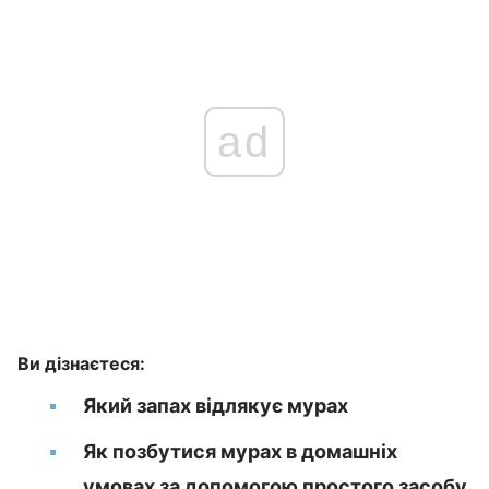
ad
Ви дізнаєтеся:
Який запах відлякує мурах
Як позбутися мурах в домашніх
умовах за допомогою простого засобу