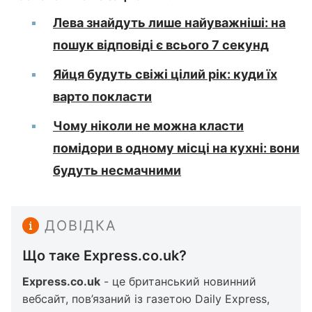
Лева знайдуть лише найуважніші: на
пошук відповіді є всього 7 секунд
Яйця будуть свіжі цілий рік: куди їх
варто покласти
Чому ніколи не можна класти
помідори в одному місці на кухні: вони
будуть несмачними
ДОВІДКА
Що таке Express.co.uk?
Express.co.uk
- це британський новинний
вебсайт, пов’язаний із газетою Daily Express,