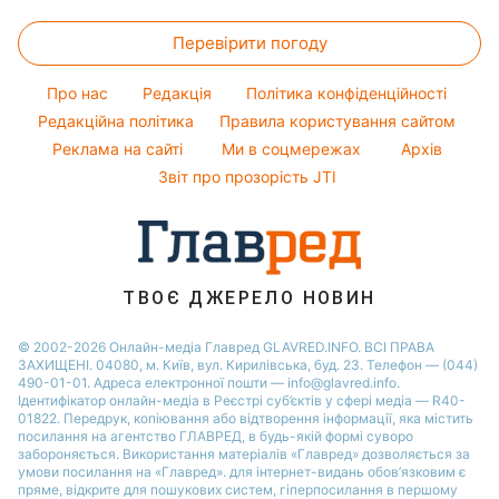
Прибирання
Головоломки
Новини моди
Максим Галкін
Новини Полтави
Перевірити погоду
Тести по картинці
Поради від Андре Тана
Настя Каменських
Новини Дніпра
Оптичні ілюзії
Жіночі стрижки
Віталій Козловський
Про нас
Редакція
Політика конфіденційності
Новини Сум
Народні прикмети
Редакційна політика
Правила користування сайтом
Потап
Новини Тернополя
Реклама на сайті
Ми в соцмережах
Архів
Усе про шоу-бізнес
Софія Ротару
Новини Черкаси
Звіт про прозорість JTI
Новини Житомира
Новини Рівного
Новини Одеси
ТВОЄ ДЖЕРЕЛО НОВИН
Новини Запоріжжя
© 2002-2026 Онлайн-медіа Главред GLAVRED.INFO. ВСІ ПРАВА
ЗАХИЩЕНІ. 04080, м. Київ, вул. Кирилівська, буд. 23. Телефон — (044)
490-01-01. Адреса електронної пошти — info@glavred.info.
Ідентифікатор онлайн-медіа в Реєстрі суб’єктів у сфері медіа — R40-
01822.
Передрук, копіювання або відтворення інформації, яка містить
посилання на агентство ГЛАВРЕД, в будь-якій формi суворо
забороняється. Використання матеріалів «Главред» дозволяється за
умови посилання на «Главред». для інтернет-видань обов’язковим є
пряме, відкрите для пошукових систем, гіперпосилання в першому