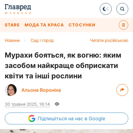
STARS
МОДА ТА КРАСА
СТОСУНКИ
Новини
›
Сад і город
Читати російською
Мурахи бояться, як вогню: яким
засобом найкраще обприскати
квіти та інші рослини
Альона Вороніна
30 травня 2025, 16:14
Підпишіться
на нас в Google