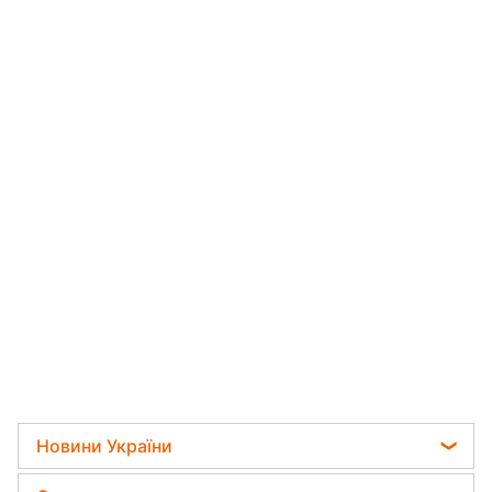
Новини України
Телеграм новини України