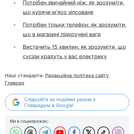
Потрібен звичайний ніж: як зрозуміти,
що куряче м'ясо зіпсоване
Потрібен тільки телефон: як зрозуміти,
що в магазині підкручені ваги
Вистачить 15 хвилин: як зрозуміти, що
сусіди крадуть у вас електрику
Наші стандарти:
Редакційна політика сайту
Главред
Слідкуйте за подіями разом з
Главредом в Google!
Ми в соцмережах: