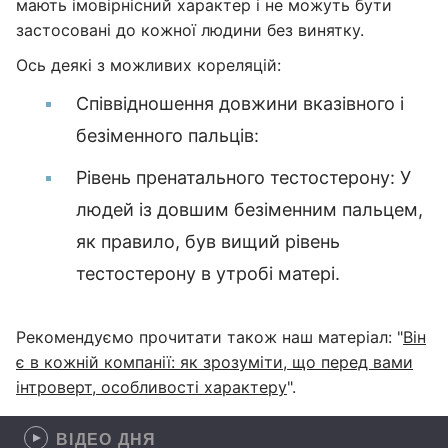
мають імовірнісний характер і не можуть бути
застосовані до кожної людини без винятку.
Ось деякі з можливих кореляцій:
Співвідношення довжини вказівного і
безіменного пальців:
Рівень пренатального тестостерону: У
людей із довшим безіменним пальцем,
як правило, був вищий рівень
тестостерону в утробі матері.
Рекомендуємо прочитати також наш матеріал: "
Він
є в кожній компанії: як зрозуміти, що перед вами
інтроверт, особливості характеру
".
ВІДЕО ДНЯ