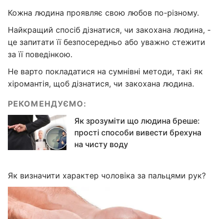
Кожна людина проявляє свою любов по-різному.
Найкращий спосіб дізнатися, чи закохана людина, -
це запитати її безпосередньо або уважно стежити
за її поведінкою.
Не варто покладатися на сумнівні методи, такі як
хіромантія, щоб дізнатися, чи закохана людина.
РЕКОМЕНДУЄМО:
Як зрозуміти що людина бреше:
прості способи вивести брехуна
на чисту воду
Як визначити характер чоловіка за пальцями рук?