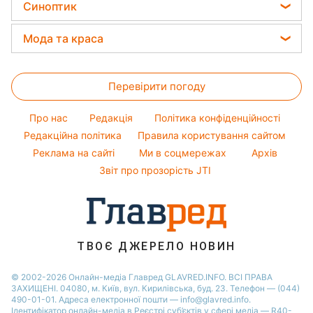
Ціни на продукти
Оптичні ілюзії
Синоптик
Новини Львова
Авто
Святкове меню
Алла Пугачова
Грошова допомога
Народні прикмети
Новини Дніпра
Прогноз погоди
Прання
Мода та краса
Максим Галкін
Тарифи
Новини Тернополя
Магнітні бурі
Кімнатні рослини
Настя Каменських
Жіночі стрижки
Курс валют
Новини Житомира
Погода на сьогодні
Перевірити погоду
Фарбування волосся
Новини Одеси
Погода на завтра
Гарний манікюр
Про нас
Редакція
Політика конфіденційності
Пилова буря
Модні помилки
Редакційна політика
Правила користування сайтом
Реклама на сайті
Ми в соцмережах
Архів
Новини моди
Звіт про прозорість JTI
Поради від Андре Тана
ТВОЄ ДЖЕРЕЛО НОВИН
© 2002-2026 Онлайн-медіа Главред GLAVRED.INFO. ВСІ ПРАВА
ЗАХИЩЕНІ. 04080, м. Київ, вул. Кирилівська, буд. 23. Телефон — (044)
490-01-01. Адреса електронної пошти — info@glavred.info.
Ідентифікатор онлайн-медіа в Реєстрі суб’єктів у сфері медіа — R40-