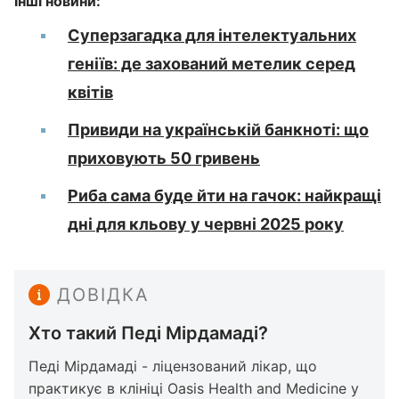
Інші новини:
Суперзагадка для інтелектуальних
геніїв: де захований метелик серед
квітів
Привиди на українській банкноті: що
приховують 50 гривень
Риба сама буде йти на гачок: найкращі
дні для кльову у червні 2025 року
ДОВІДКА
Хто такий Педі Мірдамаді?
Педі Мірдамаді - ліцензований лікар, що
практикує в клініці Oasis Health and Medicine у