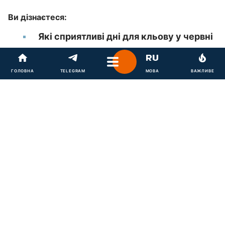
Ви дізнаєтеся:
Які сприятливі дні для кльову у червні
Коли в червні зовсім не буде ловитися
ГОЛОВНА
TELEGRAM
МОВА
ВАЖЛИВЕ
риба
Для когось
риболовля
- захоплення, для інших -
мистецтво, а хтось просто любить відпочити на
березі річки чи озера з вудкою в руках. Але в будь-
якому разі, щоб отримати гарний улов, до процесу
потрібно готуватися, зокрема, важливо обрати
найкращі дні для риболовлі.
Главред
зʼясував, які
найсприятливіші дні для рибної ловлі у червні 2025
року.
Перед поїздкою на природу важливо уточнити ще
один момент, коли дозволяється у вашому регіоні