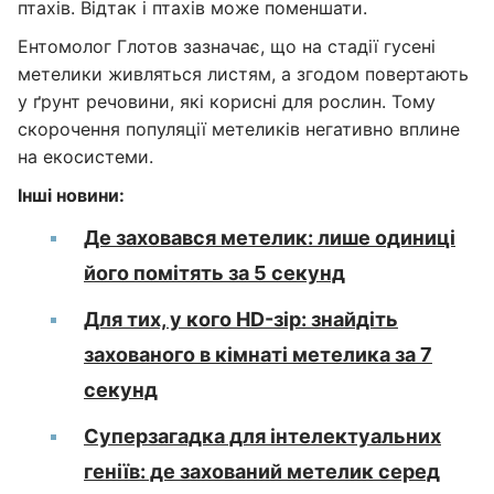
птахів. Відтак і птахів може поменшати.
Ентомолог Глотов зазначає, що на стадії гусені
метелики живляться листям, а згодом повертають
у ґрунт речовини, які корисні для рослин. Тому
скорочення популяції метеликів негативно вплине
на екосистеми.
Інші новини:
Де заховався метелик: лише одиниці
його помітять за 5 секунд
Для тих, у кого HD-зір: знайдіть
захованого в кімнаті метелика за 7
секунд
Суперзагадка для інтелектуальних
геніїв: де захований метелик серед