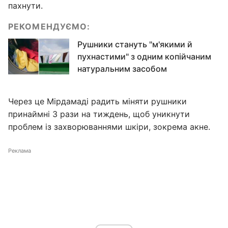
пахнути.
РЕКОМЕНДУЄМО:
Рушники стануть "м'якими й
пухнастими" з одним копійчаним
натуральним засобом
Через це Мірдамаді радить міняти рушники
принаймні 3 рази на тиждень, щоб уникнути
проблем із захворюваннями шкіри, зокрема акне.
Реклама