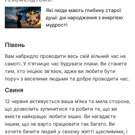
Які люди мають глибину старої
душі: дні народження з енергією
мудрості
Півень
Вам набридло проводити весь свій вільний час на
самоті. У п'ятницю час будувати плани. Ви станете
тим, хто ініціює зв'язок, адже ви любите бути
поруч з веселими людьми та добре проводити час.
Свиня
12 червня активується ваша м’яка та мила сторона,
що дозволить зупинитися та робити те, що ви
вмієте найкраще: любити інших. Ви нагадаєте
іншим, що не варто працювати так багато. Ви
хочете бачити людей у ​​своєму житті щасливими, і