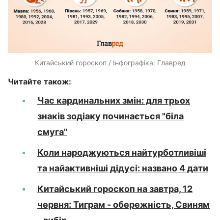
Китайський гороскоп / Інфографіка: Главред
Читайте також:
Час кардинальних змін: для трьох
знаків зодіаку починається "біла
смуга"
Коли народжуються найтурботливіші
та найактивніші дідусі: названо 4 дати
Китайський гороскоп на завтра, 12
червня: Тиграм - обережність, Свиням