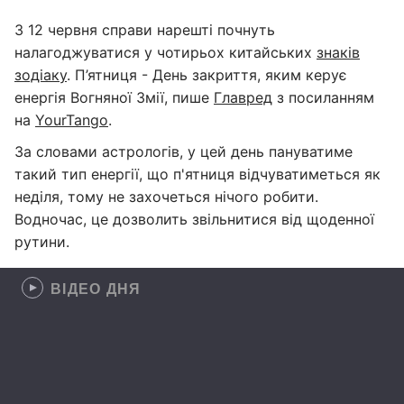
З 12 червня справи нарешті почнуть
налагоджуватися у чотирьох китайських
знаків
зодіаку
. П’ятниця - День закриття, яким керує
енергія Вогняної Змії, пише
Главред
з посиланням
на
YourTango
.
За словами астрологів, у цей день пануватиме
такий тип енергії, що п'ятниця відчуватиметься як
неділя, тому не захочеться нічого робити.
Водночас, це дозволить звільнитися від щоденної
рутини.
ВІДЕО ДНЯ