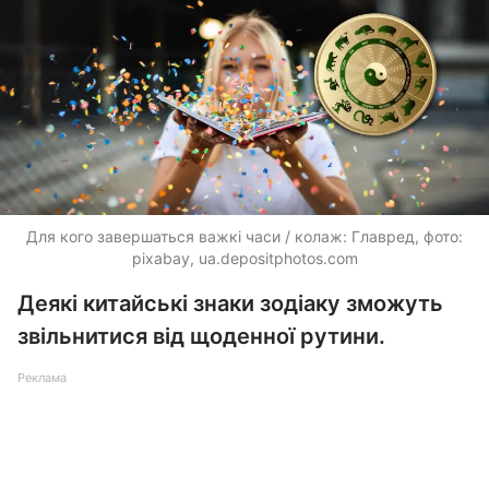
Для кого завершаться важкі часи / колаж: Главред, фото:
pixabay,
ua.depositphotos.com
Деякі китайські знаки зодіаку зможуть
звільнитися від щоденної рутини.
Реклама