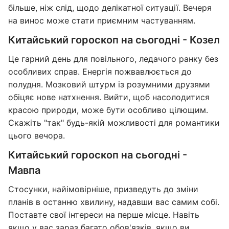
більше, ніж слід, щодо делікатної ситуації. Вечеря
на винос може стати приємним частуванням.
Китайський гороскоп на сьогодні - Козел
Це гарний день для повільного, ледачого ранку без
особливих справ. Енергія пожвавлюється до
полудня. Мозковий штурм із розумними друзями
обіцяє нове натхнення. Вийти, щоб насолодитися
красою природи, може бути особливо цілющим.
Скажіть "так" будь-якій можливості для романтики
цього вечора.
Китайський гороскоп на сьогодні -
Мавпа
Стосунки, найімовірніше, призведуть до зміни
планів в останню хвилину, надавши вас самим собі.
Поставте свої інтереси на перше місце. Навіть
якщо у вас зараз багато обов'язків, якщо ви