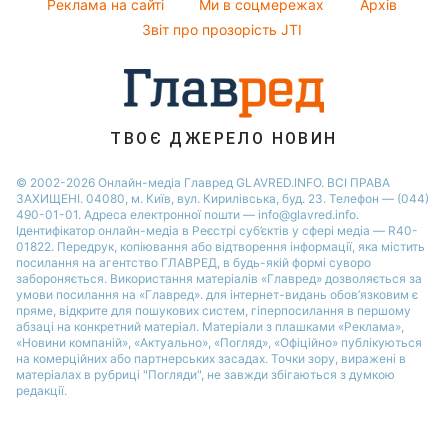
Реклама на сайті
Ми в соцмережах
Архів
Пилова буря
Новини Полтави
Звіт про прозорість JTI
ТВОЄ ДЖЕРЕЛО НОВИН
© 2002-2026 Онлайн-медіа Главред GLAVRED.INFO. ВСІ ПРАВА
ЗАХИЩЕНІ. 04080, м. Київ, вул. Кирилівська, буд. 23. Телефон — (044)
490-01-01. Адреса електронної пошти — info@glavred.info.
Ідентифікатор онлайн-медіа в Реєстрі суб’єктів у сфері медіа — R40-
01822.
Передрук, копіювання або відтворення інформації, яка містить
посилання на агентство ГЛАВРЕД, в будь-якій формi суворо
забороняється. Використання матеріалів «Главред» дозволяється за
умови посилання на «Главред». для інтернет-видань обов’язковим є
пряме, відкрите для пошукових систем, гіперпосилання в першому
абзаці на конкретний матеріал. Матеріали з плашками «Реклама»,
«Новини компаній», «Актуально», «Погляд», «Офіційно» публікуються
на комерційних або партнерських засадах. Точки зору, виражені в
матеріалах в рубриці "Погляди", не завжди збігаються з думкою
редакції.