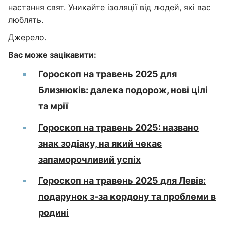
настання свят. Уникайте ізоляції від людей, які вас
люблять.
Джерело.
Вас може зацікавити:
Гороскоп на травень 2025 для
Близнюків: далека подорож, нові цілі
та мрії
Гороскоп на травень 2025: названо
знак зодіаку, на який чекає
запаморочливий успіх
Гороскоп на травень 2025 для Левів:
подарунок з-за кордону та проблеми в
родині